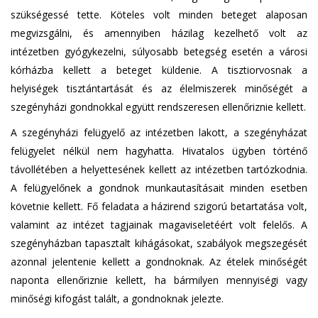
szükségessé tette. Köteles volt minden beteget alaposan
megvizsgálni, és amennyiben házilag kezelhető volt az
intézetben gyógykezelni, súlyosabb betegség esetén a városi
kórházba kellett a beteget küldenie. A tisztiorvosnak a
helyiségek tisztántartását és az élelmiszerek minőségét a
szegényházi gondnokkal együtt rendszeresen ellenőriznie kellett.
A szegényházi felügyelő az intézetben lakott, a szegényházat
felügyelet nélkül nem hagyhatta. Hivatalos ügyben történő
távollétében a helyettesének kellett az intézetben tartózkodnia.
A felügyelőnek a gondnok munkautasításait minden esetben
követnie kellett. Fő feladata a házirend szigorú betartatása volt,
valamint az intézet tagjainak magaviseletéért volt felelős. A
szegényházban tapasztalt kihágásokat, szabályok megszegését
azonnal jelentenie kellett a gondnoknak. Az ételek minőségét
naponta ellenőriznie kellett, ha bármilyen mennyiségi vagy
minőségi kifogást talált, a gondnoknak jelezte.