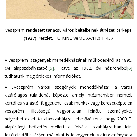
Veszprém rendezett tanacsú város beltelkeinek átnézeti térképe
(1927), részlet, HU-MNL-VeML-XV.11.b T-457
A veszprémi szegények menedékházának működéséről az 1895.
évi alapszabályzatból
[5]
, illetve az 1902. évi házirendből
[6]
tudhatunk meg érdekes információkat.
A „Veszprém városi szegények menedékháza” a város
kizárólagos tulajdonát képezte, amely intézményben nemtől,
kortól és vallástól függetlenül csak munka- vagy keresetképtelen
veszprémi illetőségű vagyontalan felnőtt személyeket
helyezhettek el. Az alapszabályzat lehetővé tette, hogy 2000 Ft
alapítványi befizetés mellett a felvételi szabályzatban leírt
feltételektől eltérően másokat is felvegyenek. Az intézménybe a