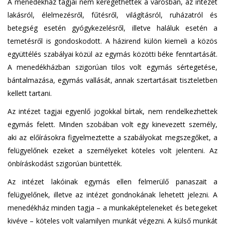
A menedékház tagjai nem kéregethettek a városban, az intézet
lakásról, élelmezésről, fűtésről, világításról, ruházatról és
betegség esetén gyógykezelésről, illetve haláluk esetén a
temetésről is gondoskodott. A házirend külön kiemeli a közös
együttélés szabályai közül az egymás közötti béke fenntartását.
A menedékházban szigorúan tilos volt egymás sértegetése,
bántalmazása, egymás vallását, annak szertartásait tiszteletben
kellett tartani.
Az intézet tagjai egyenlő jogokkal bírtak, nem rendelkezhettek
egymás felett. Minden szobában volt egy kinevezett személy,
aki az előírásokra figyelmeztette a szabályokat megszegőket, a
felügyelőnek ezeket a személyeket köteles volt jelenteni. Az
önbíráskodást szigorúan büntették.
Az intézet lakóinak egymás ellen felmerülő panaszait a
felügyelőnek, illetve az intézet gondnokának lehetett jelezni. A
menedékház minden tagja – a munkaképteleneket és betegeket
kivéve – köteles volt valamilyen munkát végezni. A külső munkát