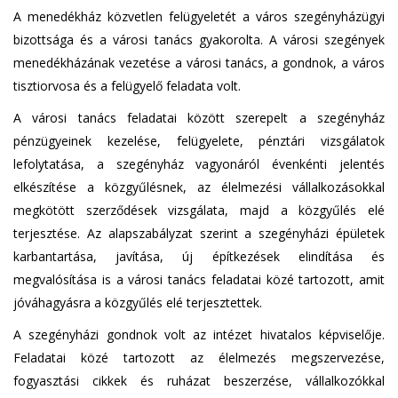
A menedékház közvetlen felügyeletét a város szegényházügyi
bizottsága és a városi tanács gyakorolta. A városi szegények
menedékházának vezetése a városi tanács, a gondnok, a város
tisztiorvosa és a felügyelő feladata volt.
A városi tanács feladatai között szerepelt a szegényház
pénzügyeinek kezelése, felügyelete, pénztári vizsgálatok
lefolytatása, a szegényház vagyonáról évenkénti jelentés
elkészítése a közgyűlésnek, az élelmezési vállalkozásokkal
megkötött szerződések vizsgálata, majd a közgyűlés elé
terjesztése. Az alapszabályzat szerint a szegényházi épületek
karbantartása, javítása, új építkezések elindítása és
megvalósítása is a városi tanács feladatai közé tartozott, amit
jóváhagyásra a közgyűlés elé terjesztettek.
A szegényházi gondnok volt az intézet hivatalos képviselője.
Feladatai közé tartozott az élelmezés megszervezése,
fogyasztási cikkek és ruházat beszerzése, vállalkozókkal