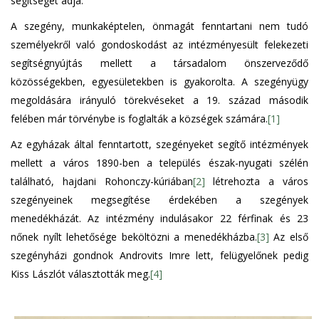
segítséget adja.
A szegény, munkaképtelen, önmagát fenntartani nem tudó
személyekről való gondoskodást az intézményesült felekezeti
segítségnyújtás mellett a társadalom önszerveződő
közösségekben, egyesületekben is gyakorolta. A szegényügy
megoldására irányuló törekvéseket a 19. század második
felében már törvénybe is foglalták a községek számára.
[1]
Az egyházak által fenntartott, szegényeket segítő intézmények
mellett a város 1890-ben a település észak-nyugati szélén
található, hajdani Rohonczy-kúriában
[2]
létrehozta a város
szegényeinek megsegítése érdekében a szegények
menedékházát. Az intézmény indulásakor 22 férfinak és 23
nőnek nyílt lehetősége beköltözni a menedékházba.
[3]
Az első
szegényházi gondnok Androvits Imre lett, felügyelőnek pedig
Kiss Lászlót választották meg.
[4]