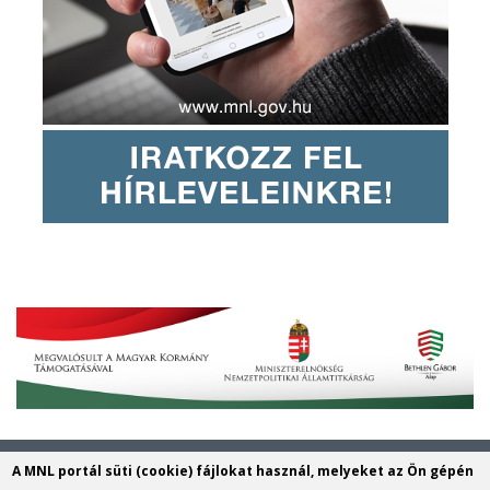
Magyar Nemzeti Levéltár Veszprém
A MNL portál süti (cookie) fájlokat használ, melyeket az Ön gépén