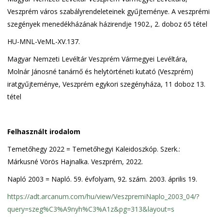
Veszprém város szabályrendeleteinek gyűjteménye. A veszprémi
szegények menedékházának házirendje 1902., 2. doboz 65 tétel
HU-MNL-VeML-XV.137.
Magyar Nemzeti Levéltár Veszprém Vármegyei Levéltára,
Molnár Jánosné tanárnő és helytörténeti kutató (Veszprém)
iratgyűjteménye, Veszprém egykori szegényháza, 11 doboz 13.
tétel
Felhasznált irodalom
Temetőhegy 2022 = Temetőhegyi Kaleidoszkóp. Szerk.:
Márkusné Vörös Hajnalka. Veszprém, 2022.
Napló 2003 = Napló. 59. évfolyam, 92. szám. 2003. április 19.
https://adt.arcanum.com/hu/view/VeszpremiNaplo_2003_04/?
query=szeg%C3%A9nyh%C3%A1z&pg=313&layout=s