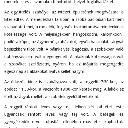
mentek el, és a számukra fenntartott helyet foglalhatták el.
Az együttélés szabályai az intézet épületének megóvására is
kiterjedtek. A menedékház falaiban, a szoba padlóiban kárt nem
szabadott tenni, a mosdók, folyosók tisztántartása mindenkinek
kötelessége volt. A helyiségekben hangoskodni, káromkodni,
padlóra köpni, az ágyneműt, ruházatot, egyéb használati tárgyat
bepiszkítani tilos volt. A pálinkaivás, bagózás, a szobákban való
dohányzás sem volt megengedett. A lakóknak kötelességük volt
a szobákat szellőztetni, nyáron, ha az időjárás megengedte
egész nap az ablakokat nyitva kellet hagyni.
Az étkezés ideje is szabályozva volt, a reggelit 7:30-kor, az
ebédet 11:30-kor, a vacsorát 19:00-kor kapták meg. A lakók az
ételt az ágyuk mellett a szobafelügyelőtől vették át.
A reggeli rántott leves vagy tej, délben két tál étel, este
ugyancsak rántott leves vagy tej volt. A betegek és
gyengélkedők orvosi utasítás ellenében más ételt kaphattak.