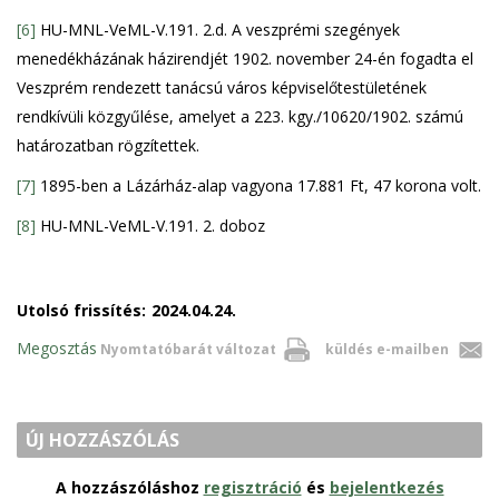
[6]
HU-MNL-VeML-V.191. 2.d. A veszprémi szegények
menedékházának házirendjét 1902. november 24-én fogadta el
Veszprém rendezett tanácsú város képviselőtestületének
rendkívüli közgyűlése, amelyet a 223. kgy./10620/1902. számú
határozatban rögzítettek.
[7]
1895-ben a Lázárház-alap vagyona 17.881 Ft, 47 korona volt.
[8]
HU-MNL-VeML-V.191. 2. doboz
Utolsó frissítés:
2024.04.24.
Megosztás
Nyomtatóbarát változat
küldés e-mailben
ÚJ HOZZÁSZÓLÁS
A hozzászóláshoz
regisztráció
és
bejelentkezés