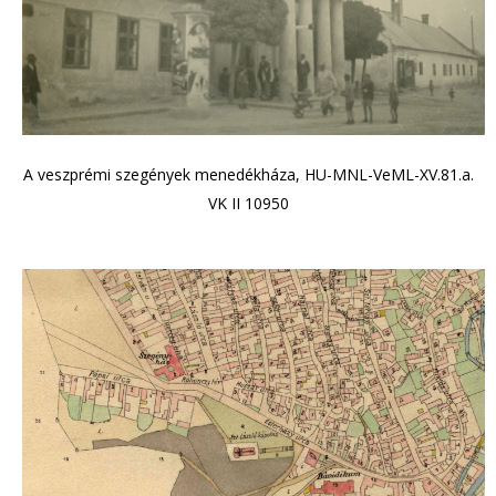
A veszprémi szegények menedékháza, HU-MNL-VeML-XV.81.a.
VK II 10950