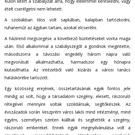
Külön kitért a szabályzat arra, hogy élelemmel kereskedni, vagy
ételt cserélgetni nem lehetett.
A szobákban tilos volt sapkában, kalapban tartózkodni,
ruhaneműt az ágyban tartani, azokat elcserélni.
A házirend megszegése a következő büntetéseket vonta maga
után. Első alkalommal a szabályszegőt a gondnok megintette,
másodszorra a távozási engedély három napra való
megvonását alkalmazhatta, harmadszor egy hónapra
kiutasíthatta. Az intézetből való kizárás a városi tanács
hatáskörébe tartozott.
Egy közösség erejének, összetartásának egyik fontos jele
mindig az volt, hogy a társadalom szegény, elesett, rászoruló
rétegével mennyire voltak szolidárisak, segítőkészek. Az
évszázadok során Veszprém város lakói mind intézményi, mind
egyéni, személyes szinten kiálltak és segítették a szegény,
rászoruló embereket. Ennek egyik megnyilvánulása volt a