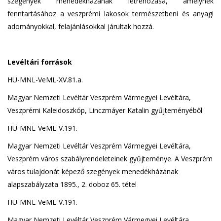
szegények menedékházának létrehozása, amelynek
fenntartásához a veszprémi lakosok természetbeni és anyagi
adományokkal, felajánlásokkal járultak hozzá.
Levéltári források
HU-MNL-VeML-XV.81.a.
Magyar Nemzeti Levéltár Veszprém Vármegyei Levéltára,
Veszprémi Kaleidoszkóp, Linczmáyer Katalin gyűjteményéből
HU-MNL-VeML-V.191.
Magyar Nemzeti Levéltár Veszprém Vármegyei Levéltára,
Veszprém város szabályrendeleteinek gyűjteménye. A Veszprém
város tulajdonát képező szegények menedékházának
alapszabályzata 1895., 2. doboz 65. tétel
HU-MNL-VeML-V.191.
Magyar Nemzeti Levéltár Veszprém Vármegyei Levéltára,