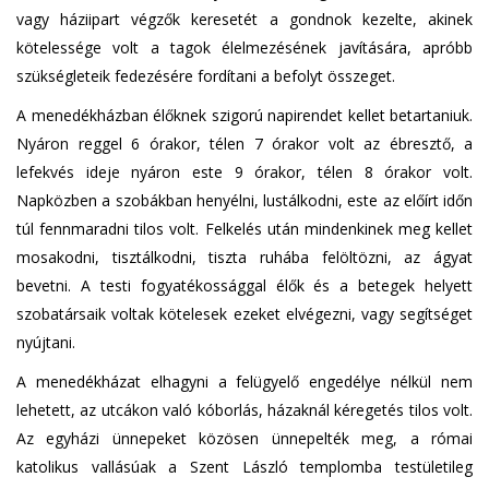
vagy háziipart végzők keresetét a gondnok kezelte, akinek
kötelessége volt a tagok élelmezésének javítására, apróbb
szükségleteik fedezésére fordítani a befolyt összeget.
A menedékházban élőknek szigorú napirendet kellet betartaniuk.
Nyáron reggel 6 órakor, télen 7 órakor volt az ébresztő, a
lefekvés ideje nyáron este 9 órakor, télen 8 órakor volt.
Napközben a szobákban henyélni, lustálkodni, este az előírt időn
túl fennmaradni tilos volt. Felkelés után mindenkinek meg kellet
mosakodni, tisztálkodni, tiszta ruhába felöltözni, az ágyat
bevetni. A testi fogyatékossággal élők és a betegek helyett
szobatársaik voltak kötelesek ezeket elvégezni, vagy segítséget
nyújtani.
A menedékházat elhagyni a felügyelő engedélye nélkül nem
lehetett, az utcákon való kóborlás, házaknál kéregetés tilos volt.
Az egyházi ünnepeket közösen ünnepelték meg, a római
katolikus vallásúak a Szent László templomba testületileg