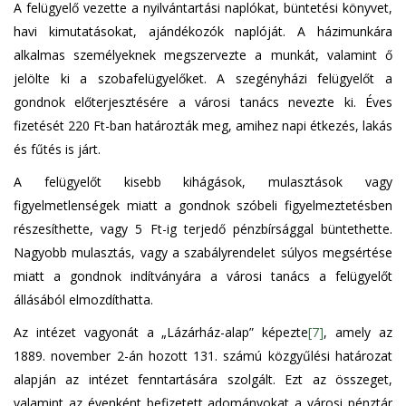
A felügyelő vezette a nyilvántartási naplókat, büntetési könyvet,
havi kimutatásokat, ajándékozók naplóját. A házimunkára
alkalmas személyeknek megszervezte a munkát, valamint ő
jelölte ki a szobafelügyelőket. A szegényházi felügyelőt a
gondnok előterjesztésére a városi tanács nevezte ki. Éves
fizetését 220 Ft-ban határozták meg, amihez napi étkezés, lakás
és fűtés is járt.
A felügyelőt kisebb kihágások, mulasztások vagy
figyelmetlenségek miatt a gondnok szóbeli figyelmeztetésben
részesíthette, vagy 5 Ft-ig terjedő pénzbírsággal büntethette.
Nagyobb mulasztás, vagy a szabályrendelet súlyos megsértése
miatt a gondnok indítványára a városi tanács a felügyelőt
állásából elmozdíthatta.
Az intézet vagyonát a „Lázárház-alap” képezte
[7]
, amely az
1889. november 2-án hozott 131. számú közgyűlési határozat
alapján az intézet fenntartására szolgált. Ezt az összeget,
valamint az évenként befizetett adományokat a városi pénztár