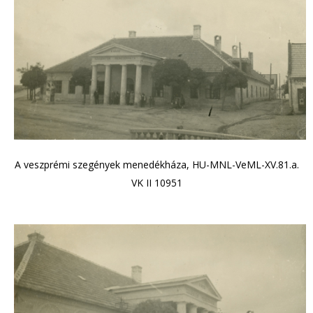
A veszprémi szegények menedékháza, HU-MNL-VeML-XV.81.a.
VK II 10951