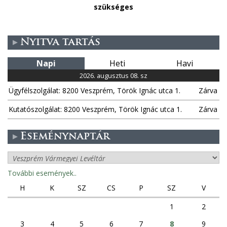
szükséges
Nyitva tartás
Napi
Heti
Havi
2026. augusztus 08. sz
Ügyfélszolgálat: 8200 Veszprém, Török Ignác utca 1.
Zárva
Kutatószolgálat: 8200 Veszprém, Török Ignác utca 1.
Zárva
Eseménynaptár
További események..
H
K
SZ
CS
P
SZ
V
1
2
3
4
5
6
7
8
9