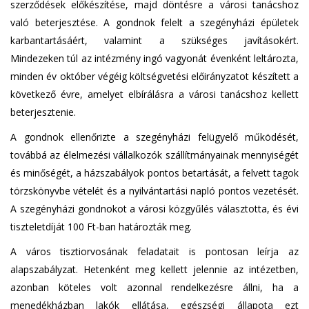
szerződések előkészítése, majd döntésre a városi tanácshoz
való beterjesztése. A gondnok felelt a szegényházi épületek
karbantartásáért, valamint a szükséges javításokért.
Mindezeken túl az intézmény ingó vagyonát évenként leltározta,
minden év október végéig költségvetési előirányzatot készített a
következő évre, amelyet elbírálásra a városi tanácshoz kellett
beterjesztenie.
A gondnok ellenőrizte a szegényházi felügyelő működését,
továbbá az élelmezési vállalkozók szállítmányainak mennyiségét
és minőségét, a házszabályok pontos betartását, a felvett tagok
törzskönyvbe vételét és a nyilvántartási napló pontos vezetését.
A szegényházi gondnokot a városi közgyűlés választotta, és évi
tiszteletdíját 100 Ft-ban határozták meg.
A város tisztiorvosának feladatait is pontosan leírja az
alapszabályzat. Hetenként meg kellett jelennie az intézetben,
azonban köteles volt azonnal rendelkezésre állni, ha a
menedékházban lakók ellátása, egészségi állapota ezt