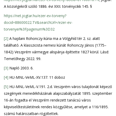
A községekről szóló 1886. évi XXII. törvénycikk 145. §
https://net.jogtar.hu/ezer-ev-torveny?
docid=88600022.TV&searchUrl=/ezer-ev-
torvenyei%3Fpagenum%3D32
[2]
A hajdani Rohonczy-kúria ma a Völgyhíd tér 2. sz. alatt
található. A klasszicista nemesi kúriát Rohonczy János (1775–
1842) Veszprém vármegye alispánja építtette 1827 körül. Lásd:
Temetőhegy 2022. 99.
[3]
Napló 2003. 6.
[4]
HU-MNL-VeML-XV.137. 11 doboz
[5]
HU-MNL-VeML-V.191. 2.d. Veszprém város tulajdonát képező
szegények menedékházának alapszabályzatát 1895. szeptember
16-án fogadta el Veszprém rendezett tanácsú város
képviselőtestületének rendes közgyűlése, amelyet a 116/1895.
számú határozatban rögzítettek.