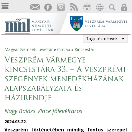
Tagintézmények
Magyar Nemzeti Levéltár
»
Címlap
»
Kincsestár
Jelenlegi
Veszprém vármegye
hely
kincsestára 33. – A veszprémi
szegények menedékházának
alapszabályzata és
házirendje
Nagy Balázs Vince főlevéltáros
2024.03.22.
Veszprém történetében mindig fontos szerepet