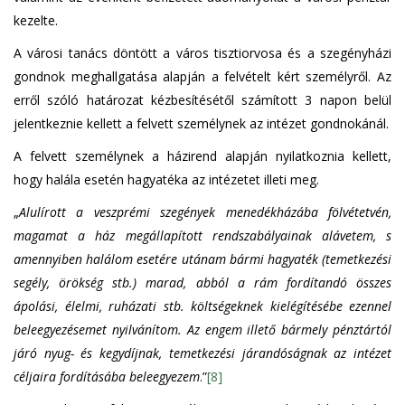
kezelte.
A városi tanács döntött a város tisztiorvosa és a szegényházi
gondnok meghallgatása alapján a felvételt kért személyről. Az
erről szóló határozat kézbesítésétől számított 3 napon belül
jelentkeznie kellett a felvett személynek az intézet gondnokánál.
A felvett személynek a házirend alapján nyilatkoznia kellett,
hogy halála esetén hagyatéka az intézetet illeti meg.
„
Alulírott a veszprémi szegények menedékházába fölvétetvén,
magamat a ház megállapított rendszabályainak alávetem, s
amennyiben halálom esetére utánam bármi hagyaték (temetkezési
segély, örökség stb.) marad, abból a rám fordítandó összes
ápolási, élelmi, ruházati stb. költségeknek kielégítésébe ezennel
beleegyezésemet nyilvánítom. Az engem illető bármely pénztártól
járó nyug- és kegydíjnak, temetkezési járandóságnak az intézet
céljaira fordításába beleegyezem
.”
[8]