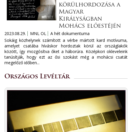
körülhordozása a
Magyar
Királyságban
Mohács előestéjén
2023.08.29.
MNL OL
A hét dokumentuma
Sokáig közhelynek számított a vérbe mártott kard motívuma,
amelyet csatába híváskor hordoztak körül az országlakók
között, így mozgósítva őket a háborúra. Középkori okleveleink
tanúsítják, hogy ezt az ősi szokást még a mohácsi csatát
megelőző időben...
Országos Levéltár