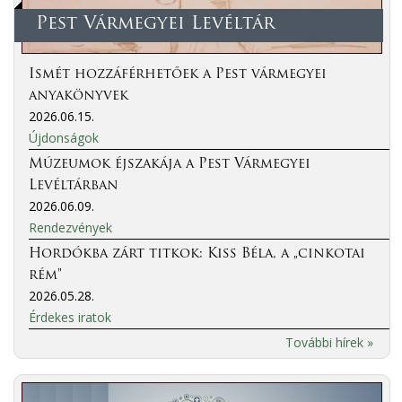
Pest Vármegyei Levéltár
Ismét hozzáférhetőek a Pest vármegyei
anyakönyvek
2026.06.15.
Újdonságok
Múzeumok éjszakája a Pest Vármegyei
Levéltárban
2026.06.09.
Rendezvények
Hordókba zárt titkok: Kiss Béla, a „cinkotai
rém”
2026.05.28.
Érdekes iratok
További hírek »