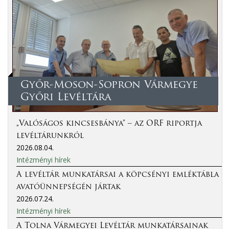
Győr-Moson-Sopron Vármegye
Győri Levéltára
„Valóságos kincsesbánya” – az ORF riportja
levéltárunkról
2026.08.04.
Intézményi hírek
A levéltár munkatársai a köpcsényi emléktábla
avatóünnepségén jártak
2026.07.24.
Intézményi hírek
A Tolna Vármegyei Levéltár munkatársainak