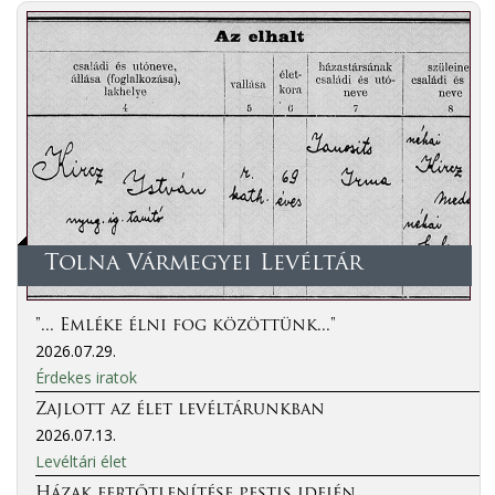
Tolna Vármegyei Levéltár
"... Emléke élni fog közöttünk..."
2026.07.29.
Érdekes iratok
Zajlott az élet levéltárunkban
2026.07.13.
Levéltári élet
Házak fertőtlenítése pestis idején