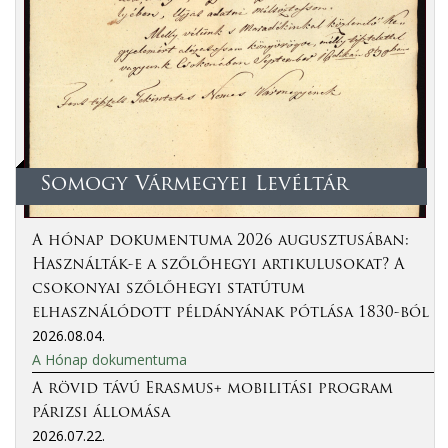
Somogy Vármegyei Levéltár
A hónap dokumentuma 2026 augusztusában:
Használták-e a szőlőhegyi artikulusokat? A
csokonyai szőlőhegyi statútum
elhasználódott példányának pótlása 1830-ból
2026.08.04.
A Hónap dokumentuma
A rövid távú Erasmus+ mobilitási program
párizsi állomása
2026.07.22.