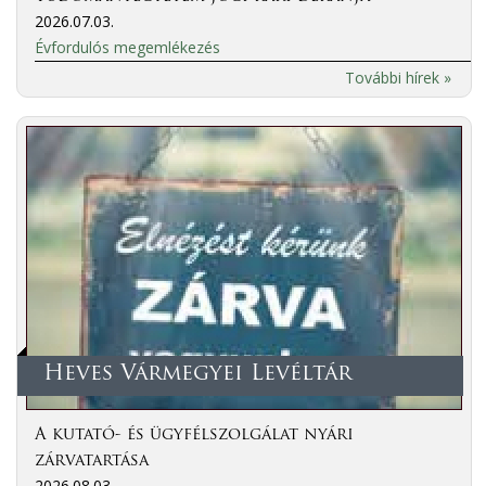
2026.07.03.
Évfordulós megemlékezés
További hírek »
Heves Vármegyei Levéltár
A kutató- és ügyfélszolgálat nyári
zárvatartása
2026.08.03.