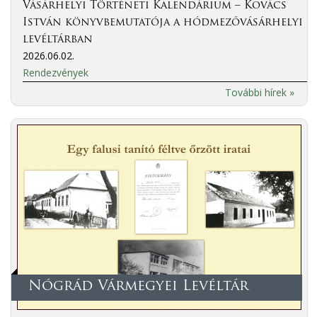
Vásárhelyi Történeti Kalendárium – Kovács
István könyvbemutatója a hódmezővásárhelyi
levéltárban
2026.06.02.
Rendezvények
További hírek »
Nógrád Vármegyei Levéltár