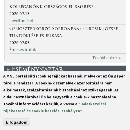
Kolléganőnk országos elismerése
2026.07.13.
Levéltári élet
Gengszterkorzó Sopronban: Turcsik József
tündöklése és bukása
2026.07.03.
Érdekes iratok
További hírek »
Eseménynaptár
A MNL portál süti (cookie) fájlokat használ, melyeket az Ön gépén
tárol a rendszer. A cookie-k személyek azonosítására nem
More events
alkalmasak, szolgáltatásaink biztosításához szükségesek. Az
oldal használatával Ön beleegyezik a cookie-k használatába.
MO
DI
MI
DO
FR
SA
SO
További információért kérjük, olvassa el:
Adatkezelési
1
2
tájékoztató és cookie kezelési szabályzat
3
4
5
6
7
8
9
Elfogadom
10
11
12
13
14
15
16