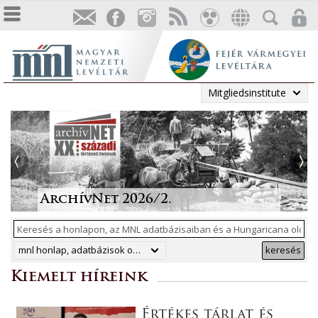
Mitgliedsinstitute
Tájékoztatás a Pest vármegyei
állami anyakönyvi
Irodalmi folyóiratok helyzete
Megjelent a Levéltári
„Lapidáris emlékek” a levéltári
másodpéldányok online
1986-ban
Közlemények 2025. évi száma
anyagban
ArchívNet 2026/2.
közzétételéről
mnl honlap, adatbázisok online, hungaricana
keresés
Kiemelt híreink
Értékes tárlat és