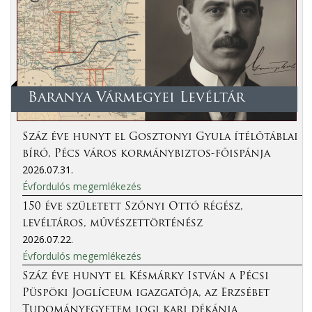
Baranya Vármegyei Levéltár
Száz éve hunyt el Gosztonyi Gyula ítélőtáblai
bíró, Pécs város kormánybiztos-főispánja
2026.07.31.
Évfordulós megemlékezés
150 éve született Szőnyi Ottó régész,
levéltáros, művészettörténész
2026.07.22.
Évfordulós megemlékezés
Száz éve hunyt el Késmárky István a Pécsi
Püspöki Joglíceum igazgatója, az Erzsébet
Tudományegyetem jogi kari dékánja