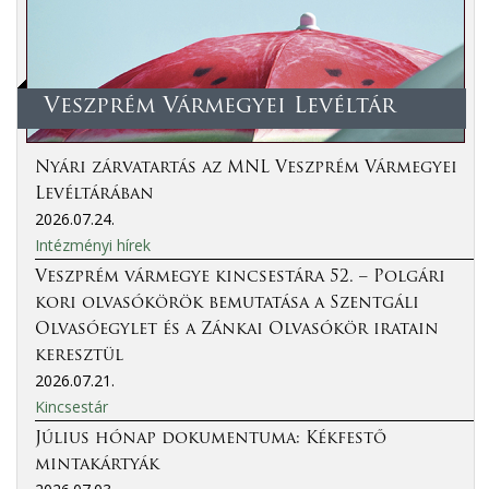
Veszprém Vármegyei Levéltár
Nyári zárvatartás az MNL Veszprém Vármegyei
Levéltárában
2026.07.24.
Intézményi hírek
Veszprém vármegye kincsestára 52. – Polgári
kori olvasókörök bemutatása a Szentgáli
Olvasóegylet és a Zánkai Olvasókör iratain
keresztül
2026.07.21.
Kincsestár
Július hónap dokumentuma: Kékfestő
mintakártyák