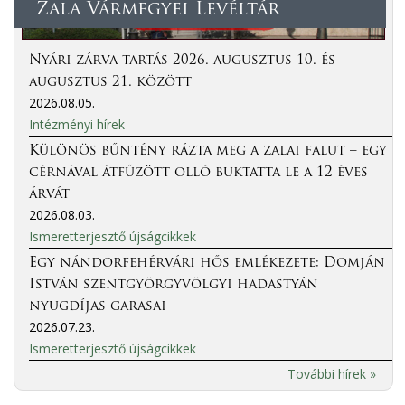
Zala Vármegyei Levéltár
Nyári zárva tartás 2026. augusztus 10. és
augusztus 21. között
2026.08.05.
Intézményi hírek
Különös bűntény rázta meg a zalai falut – egy
cérnával átfűzött olló buktatta le a 12 éves
árvát
2026.08.03.
Ismeretterjesztő újságcikkek
Egy nándorfehérvári hős emlékezete: Domján
István szentgyörgyvölgyi hadastyán
nyugdíjas garasai
2026.07.23.
Ismeretterjesztő újságcikkek
További hírek »