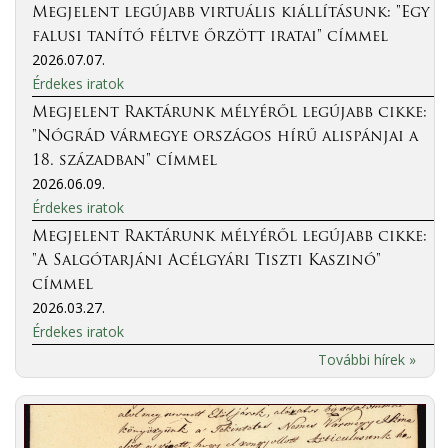
Megjelent legújabb virtuális kiállításunk: "Egy
falusi tanító féltve őrzött iratai" címmel
2026.07.07.
Érdekes iratok
Megjelent Raktárunk mélyéről legújabb cikke:
"Nógrád vármegye országos hírű alispánjai a
18. században" címmel
2026.06.09.
Érdekes iratok
Megjelent Raktárunk mélyéről legújabb cikke:
"A Salgótarjáni Acélgyári Tiszti Kaszinó"
címmel
2026.03.27.
Érdekes iratok
További hírek »