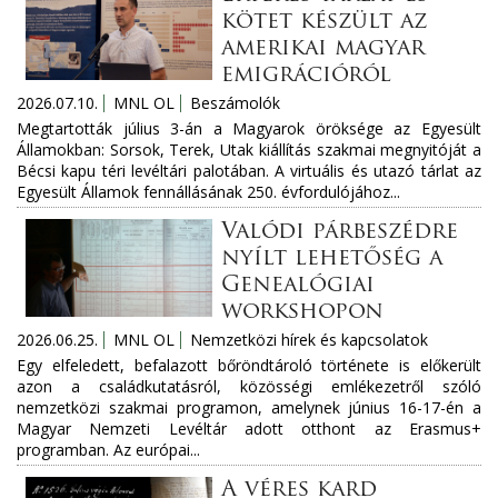
kötet készült az
amerikai magyar
emigrációról
2026.07.10.
MNL OL
Beszámolók
Megtartották július 3-án a Magyarok öröksége az Egyesült
Államokban: Sorsok, Terek, Utak kiállítás szakmai megnyitóját a
Bécsi kapu téri levéltári palotában. A virtuális és utazó tárlat az
Egyesült Államok fennállásának 250. évfordulójához...
Valódi párbeszédre
nyílt lehetőség a
Genealógiai
workshopon
2026.06.25.
MNL OL
Nemzetközi hírek és kapcsolatok
Egy elfeledett, befalazott bőröndtároló története is előkerült
azon a családkutatásról, közösségi emlékezetről szóló
nemzetközi szakmai programon, amelynek június 16-17-én a
Magyar Nemzeti Levéltár adott otthont az Erasmus+
programban. Az európai...
A véres kard