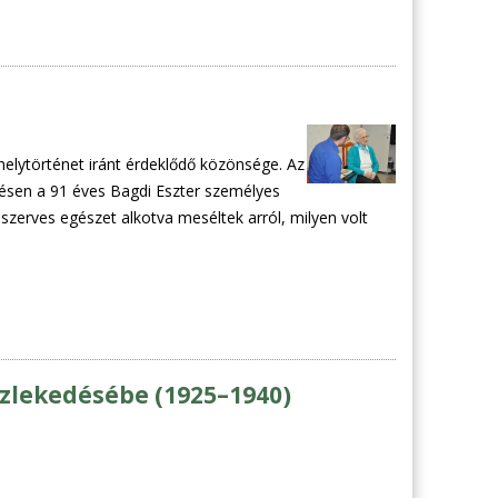
helytörténet iránt érdeklődő közönsége. Az
ésen a 91 éves Bagdi Eszter személyes
 szerves egészet alkotva meséltek arról, milyen volt
özlekedésébe (1925–1940)