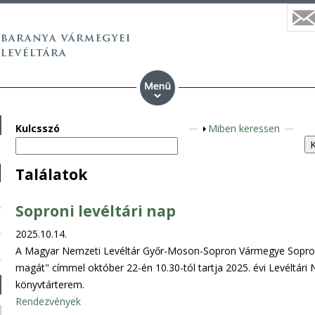
Kulcsszó
M
Miben keressen
e
g
Találatok
j
e
Soproni levéltári nap
l
e
2025.10.14.
n
A Magyar Nemzeti Levéltár Győr-Moson-Sopron Vármegye Soproni 
í
magát" címmel október 22-én 10.30-tól tartja 2025. évi Levéltári N
t
könyvtárterem.
é
Rendezvények
s