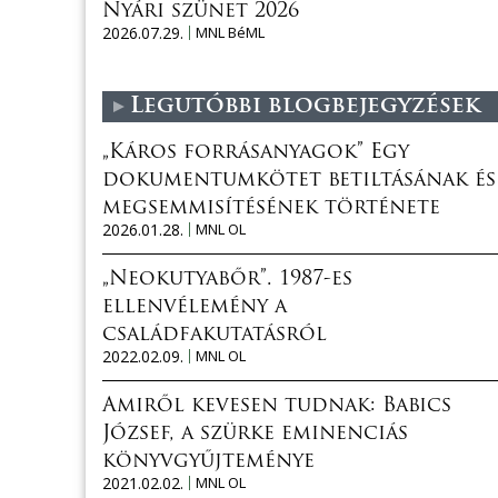
Nyári szünet 2026
2026.07.29.
MNL BéML
Legutóbbi blogbejegyzések
„Káros forrásanyagok” Egy
dokumentumkötet betiltásának és
megsemmisítésének története
2026.01.28.
MNL OL
„Neokutyabőr”. 1987-es
ellenvélemény a
családfakutatásról
2022.02.09.
MNL OL
Amiről kevesen tudnak: Babics
József, a szürke eminenciás
könyvgyűjteménye
2021.02.02.
MNL OL