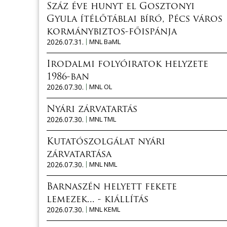
Száz éve hunyt el Gosztonyi
Gyula ítélőtáblai bíró, Pécs város
kormánybiztos-főispánja
2026.07.31.
MNL BaML
Irodalmi folyóiratok helyzete
1986-ban
2026.07.30.
MNL OL
Nyári zárvatartás
2026.07.30.
MNL TML
Kutatószolgálat nyári
zárvatartása
2026.07.30.
MNL NML
Barnaszén helyett fekete
lemezek... - kiállítás
2026.07.30.
MNL KEML