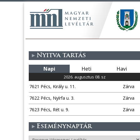
Nyitva tartás
Napi
Heti
Havi
2026. augusztus 08. sz
7621 Pécs, Király u. 11.
Zárva
7622 Pécs, Nyírfa u. 3.
Zárva
7623 Pécs, Rét u. 9.
Zárva
Eseménynaptár