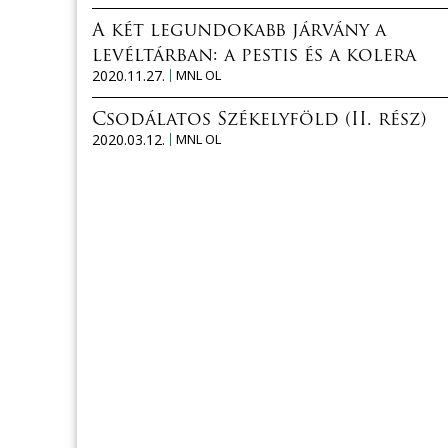
A két legundokabb járvány a
levéltárban: a pestis és a kolera
2020.11.27.
MNL OL
Csodálatos Székelyföld (II. rész)
2020.03.12.
MNL OL