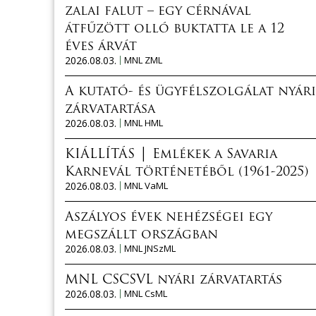
zalai falut – egy cérnával
átfűzött olló buktatta le a 12
éves árvát
2026.08.03.
MNL ZML
A kutató- és ügyfélszolgálat nyári
zárvatartása
2026.08.03.
MNL HML
KIÁLLÍTÁS │ Emlékek a Savaria
Karnevál történetéből (1961-2025)
2026.08.03.
MNL VaML
Aszályos évek nehézségei egy
megszállt országban
2026.08.03.
MNL JNSzML
MNL CSCSVL nyári zárvatartás
2026.08.03.
MNL CsML