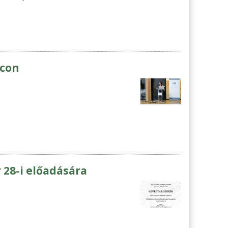
lcon
 28-i előadására