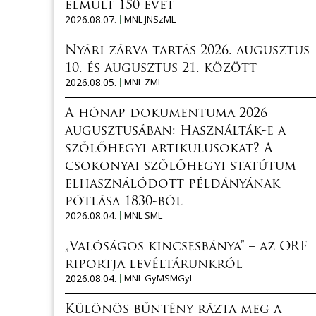
elmúlt 150 évét
2026.08.07.
MNL JNSzML
Nyári zárva tartás 2026. augusztus
10. és augusztus 21. között
2026.08.05.
MNL ZML
A hónap dokumentuma 2026
augusztusában: Használták-e a
szőlőhegyi artikulusokat? A
csokonyai szőlőhegyi statútum
elhasználódott példányának
pótlása 1830-ból
2026.08.04.
MNL SML
„Valóságos kincsesbánya” – az ORF
riportja levéltárunkról
2026.08.04.
MNL GyMSMGyL
Különös bűntény rázta meg a