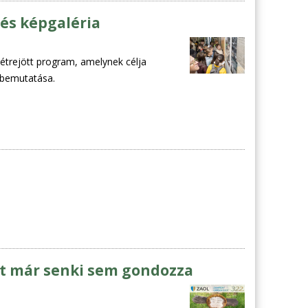
 és képgaléria
étrejött program, amelynek célja
k bemutatása.
át már senki sem gondozza