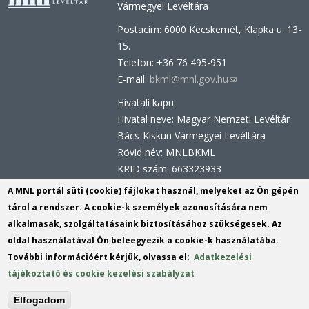
Vármegyei Levéltára
Postacím: 6000 Kecskemét, Klapka u. 13-
15.
Telefon: +36 76 495-951
E-mail:
bkml@mnl.gov.hu
(link
sends
Hivatali kapu
e-
Hivatal neve: Magyar Nemzeti Levéltár
mail)
Bács-Kiskun Vármegyei Levéltára
Rövid név: MNLBKML
KRID szám: 663323933
Hivatali kapu - Központi Érkeztetési
A MNL portál süti (cookie) fájlokat használ, melyeket az Ön gépén
Rendszer (KÉR)
tárol a rendszer. A cookie-k személyek azonosítására nem
Hivatal neve: Magyar Nemzeti Levéltár
alkalmasak, szolgáltatásaink biztosításához szükségesek. Az
Rövid név: MNL BKML
oldal használatával Ön beleegyezik a cookie-k használatába.
KRID szám: 113809158
További információért kérjük, olvassa el:
Adatkezelési
tájékoztató és cookie kezelési szabályzat
(link
Tartalomszerkesztők:
Király István
,
Mudri
sends
(link
Andor
Elfogadom
e-
sends