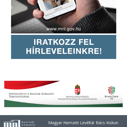
Magyar Nemzeti Levéltár Bács-Kiskun