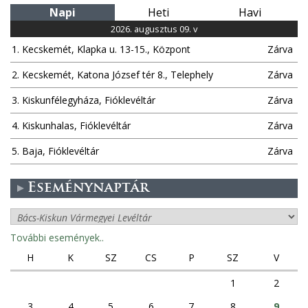
Napi
Heti
Havi
2026. augusztus 09. v
1. Kecskemét, Klapka u. 13-15., Központ
Zárva
2. Kecskemét, Katona József tér 8., Telephely
Zárva
3. Kiskunfélegyháza, Fióklevéltár
Zárva
4. Kiskunhalas, Fióklevéltár
Zárva
5. Baja, Fióklevéltár
Zárva
Eseménynaptár
További események..
H
K
SZ
CS
P
SZ
V
1
2
3
4
5
6
7
8
9