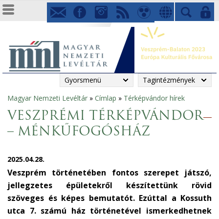
Gyorsmenü
Tagintézmények
Magyar Nemzeti Levéltár
»
Címlap
»
Térképvándor hírek
Jelenlegi
VESZPRÉMI TÉRKÉPVÁNDOR
hely
– MÉNKŰFOGÓSHÁZ
2025.04.28.
Veszprém történetében fontos szerepet játszó,
jellegzetes épületekről készítettünk rövid
szöveges és képes bemutatót. Ezúttal a Kossuth
utca 7. számú ház történetével ismerkedhetnek