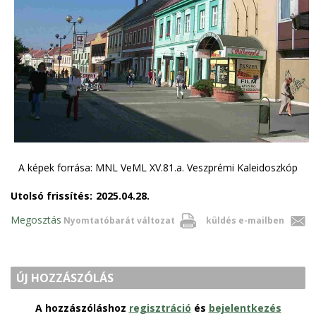
A képek forrása: MNL VeML XV.81.a. Veszprémi Kaleidoszkóp
Utolsó frissítés:
2025.04.28.
Megosztás
Nyomtatóbarát változat
küldés e-mailben
ÚJ HOZZÁSZÓLÁS
A hozzászóláshoz
regisztráció
és
bejelentkezés