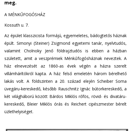
meg.
A MÉNKŰFOGÓSHÁZ
Kossuth u. 7.
Az épület klasszicista formájú, egyemeletes, bádogtetős háznak
épült. Simonyi (Steiner) Zsigmond egyetemi tanár, nyelvtudós,
valamint Cholnoky Jenő földrajztudós is ebben a házban
született, amit a veszprémiek Ménkűfogósháznak neveztek. A
ház elnevezését az 1860-as évek végén a házra szerelt
villámhárítókról kapta. A ház felső emeletén három bérelhető
lakás volt. A földszinten a 20. század elején Scheiber Soma
üvegáru-kereskedő, később Rauschnitz Ignác bútorkereskedő, a
két világháború között Bárdos Miklós rőfös, rövid- és divatáru-
kereskedő, Bleier Miklós órás és Reichert cipészmester bérelt
üzlethelyiséget.