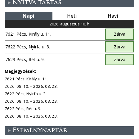
Nyitva tartás
a
Napi
Heti
Havi
l
2026. augusztus 10. h
a
7621 Pécs, Király u. 11.
Zárva
k
7622 Pécs, Nyírfa u. 3.
Zárva
7623 Pécs, Rét u. 9.
Zárva
Megjegyzések:
7621 Pécs, Király u. 11.
2026. 08. 10. – 2026. 08. 23.
7622 Pécs, Nyírfa u. 3.
2026. 08. 10. – 2026. 08. 23.
7623 Pécs, Rét u. 9.
2026. 08. 10. – 2026. 08. 23.
Eseménynaptár