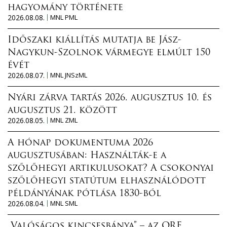
hagyomány története
2026.08.08.
MNL PML
Időszaki kiállítás mutatja be Jász-
Nagykun-Szolnok vármegye elmúlt 150
évét
2026.08.07.
MNL JNSzML
Nyári zárva tartás 2026. augusztus 10. és
augusztus 21. között
2026.08.05.
MNL ZML
A hónap dokumentuma 2026
augusztusában: Használták-e a
szőlőhegyi artikulusokat? A csokonyai
szőlőhegyi statútum elhasználódott
példányának pótlása 1830-ból
2026.08.04.
MNL SML
„Valóságos kincsesbánya” – az ORF