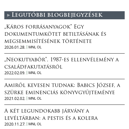
Legutóbbi blogbejegyzések
„Káros forrásanyagok” Egy
dokumentumkötet betiltásának és
megsemmisítésének története
2026.01.28.
MNL OL
„Neokutyabőr”. 1987-es ellenvélemény a
családfakutatásról
2022.02.09.
MNL OL
Amiről kevesen tudnak: Babics József, a
szürke eminenciás könyvgyűjteménye
2021.02.02.
MNL OL
A két legundokabb járvány a
levéltárban: a pestis és a kolera
2020.11.27.
MNL OL