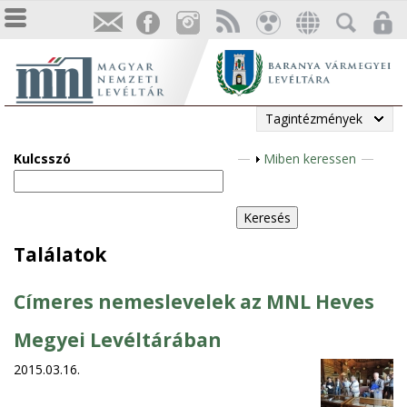
Tagintézmények
Kulcsszó
M
Miben keressen
e
g
j
e
Találatok
l
e
Címeres nemeslevelek az MNL Heves
n
í
Megyei Levéltárában
t
2015.03.16.
é
s