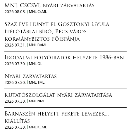
MNL CSCSVL nyári zárvatartás
2026.08.03.
MNL CsML
Száz éve hunyt el Gosztonyi Gyula
ítélőtáblai bíró, Pécs város
kormánybiztos-főispánja
2026.07.31.
MNL BaML
Irodalmi folyóiratok helyzete 1986-ban
2026.07.30.
MNL OL
Nyári zárvatartás
2026.07.30.
MNL TML
Kutatószolgálat nyári zárvatartása
2026.07.30.
MNL NML
Barnaszén helyett fekete lemezek... -
kiállítás
2026.07.30.
MNL KEML