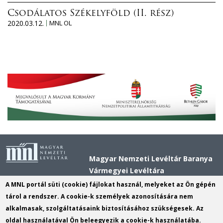
Csodálatos Székelyföld (II. rész)
2020.03.12.
MNL OL
Magyar Nemzeti Levéltár Baranya
Vármegyei Levéltára
Cím:
7621 Pécs, Király utca 11.
A MNL portál süti (cookie) fájlokat használ, melyeket az Ön gépén
Postacím:
7621 Pécs, Király utca 11.
tárol a rendszer. A cookie-k személyek azonosítására nem
alkalmasak, szolgáltatásaink biztosításához szükségesek. Az
Telefon:
+36 72 518 680
oldal használatával Ön beleegyezik a cookie-k használatába.
E-mail:
bavl@mnl.gov.hu
(link