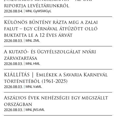
riportja levéltárunkról
2026.08.04.
MNL GyMSMGyL
Különös bűntény rázta meg a zalai
falut – egy cérnával átfűzött olló
buktatta le a 12 éves árvát
2026.08.03.
MNL ZML
A kutató- és ügyfélszolgálat nyári
zárvatartása
2026.08.03.
MNL HML
KIÁLLÍTÁS │ Emlékek a Savaria Karnevál
történetéből (1961-2025)
2026.08.03.
MNL VaML
Aszályos évek nehézségei egy megszállt
országban
2026.08.03.
MNL JNSzML