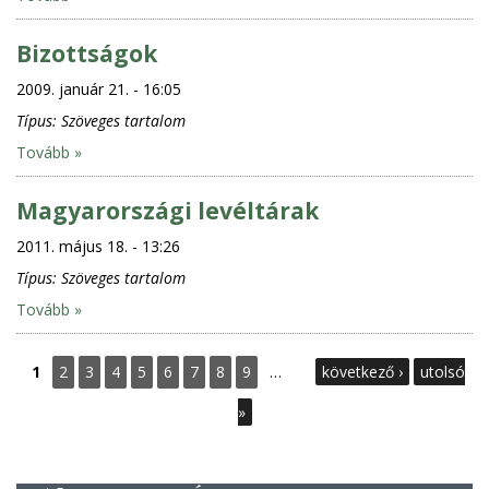
Bizottságok
2009. január 21. - 16:05
Típus:
Szöveges tartalom
Tovább »
Magyarországi levéltárak
2011. május 18. - 13:26
Típus:
Szöveges tartalom
Tovább »
O
1
2
3
4
5
6
7
8
9
…
következő ›
utolsó
l
»
d