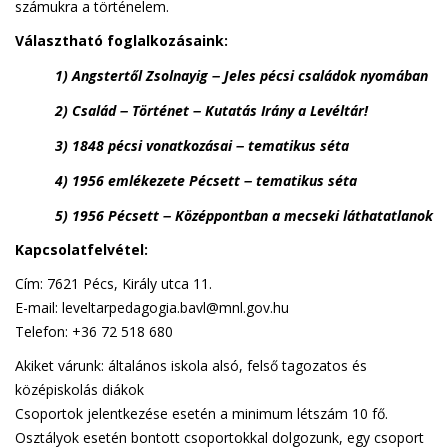
számukra a történelem.
Választható foglalkozásaink:
1) Angstertől Zsolnayig
Jeles pécsi családok nyomában
–
2) Család
Történet
Kutatás Irány a Levéltár!
–
–
3) 1848 pécsi vonatkozásai
tematikus séta
–
4) 1956 emlékezete Pécsett
tematikus séta
–
5) 1956 Pécsett
Középpontban a mecseki láthatatlanok
–
Kapcsolatfelvétel:
Cím: 7621 Pécs, Király utca 11.
E-mail:
leveltarpedagogia.bavl@mnl.gov.hu
Telefon: +36 72 518 680
Akiket várunk: általános iskola alsó, felső tagozatos és
középiskolás diákok
Csoportok jelentkezése esetén a minimum létszám 10 fő.
Osztályok esetén bontott csoportokkal dolgozunk, egy csoport