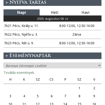
Nyitva tartás
Napi
Heti
Havi
2026. augusztus 06. cs
7621 Pécs, Király u. 11.
8:00-12:00, 12:30-16:00
7622 Pécs, Nyírfa u. 3.
Zárva
7623 Pécs, Rét u. 9.
8:00-12:00, 12:30-16:00
Eseménynaptár
További események..
H
K
SZ
CS
P
SZ
V
1
2
3
4
5
6
7
8
9
10
11
12
13
14
15
16