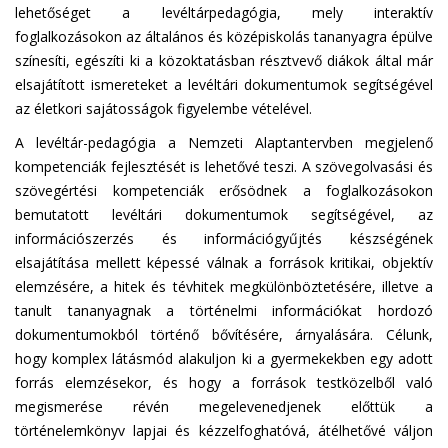
lehetőséget a levéltárpedagógia, mely interaktív
foglalkozásokon az általános és középiskolás tananyagra épülve
színesíti, egészíti ki a közoktatásban résztvevő diákok által már
elsajátított ismereteket a levéltári dokumentumok segítségével
az életkori sajátosságok figyelembe vételével.
A levéltár-pedagógia a Nemzeti Alaptantervben megjelenő
kompetenciák fejlesztését is lehetővé teszi. A szövegolvasási és
szövegértési kompetenciák erősödnek a foglalkozásokon
bemutatott levéltári dokumentumok segítségével, az
információszerzés és információgyűjtés készségének
elsajátítása mellett képessé válnak a források kritikai, objektív
elemzésére, a hitek és tévhitek megkülönböztetésére, illetve a
tanult tananyagnak a történelmi információkat hordozó
dokumentumokból történő bővítésére, árnyalására. Célunk,
hogy komplex látásmód alakuljon ki a gyermekekben egy adott
forrás elemzésekor, és hogy a források testközelből való
megismerése révén megelevenedjenek előttük a
történelemkönyv lapjai és kézzelfoghatóvá, átélhetővé váljon