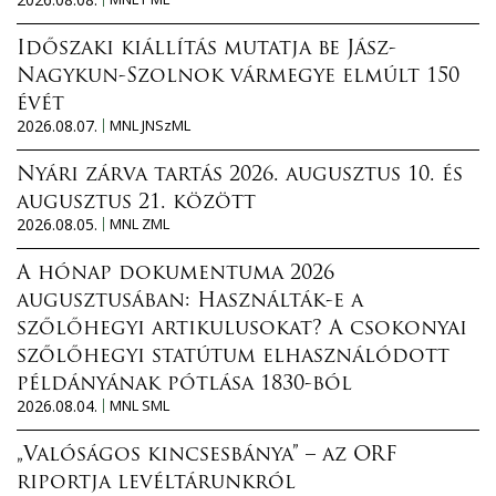
Időszaki kiállítás mutatja be Jász-
Nagykun-Szolnok vármegye elmúlt 150
évét
2026.08.07.
MNL JNSzML
Nyári zárva tartás 2026. augusztus 10. és
augusztus 21. között
2026.08.05.
MNL ZML
A hónap dokumentuma 2026
augusztusában: Használták-e a
szőlőhegyi artikulusokat? A csokonyai
szőlőhegyi statútum elhasználódott
példányának pótlása 1830-ból
2026.08.04.
MNL SML
„Valóságos kincsesbánya” – az ORF
riportja levéltárunkról