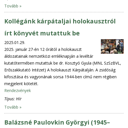
Tovább »
Kollégánk kárpátaljai holokausztról
írt könyvét mutattuk be
2025.01.29.
2025. január 27-én 12 órától a holokauszt
áldozatainak nemzetközi emléknapján a levéltár
kutatótermében mutattuk be dr. Kosztyó Gyula (MNL SzSzBVL,
Erőszakkutató Intézet) A holokauszt Kárpátalján. A zsidóság
kifosztása és vagyonának sorsa 1944-ben című nem régiben
megjelent kötetét.
Rendezvények
Típus:
Hír
Tovább »
Balázsné Paulovkin Györgyi (1945–