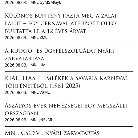
2026.08.04.
MNL GyMSMGyL
Különös bűntény rázta meg a zalai
falut – egy cérnával átfűzött olló
buktatta le a 12 éves árvát
2026.08.03.
MNL ZML
A kutató- és ügyfélszolgálat nyári
zárvatartása
2026.08.03.
MNL HML
KIÁLLÍTÁS │ Emlékek a Savaria Karnevál
történetéből (1961-2025)
2026.08.03.
MNL VaML
Aszályos évek nehézségei egy megszállt
országban
2026.08.03.
MNL JNSzML
MNL CSCSVL nyári zárvatartás