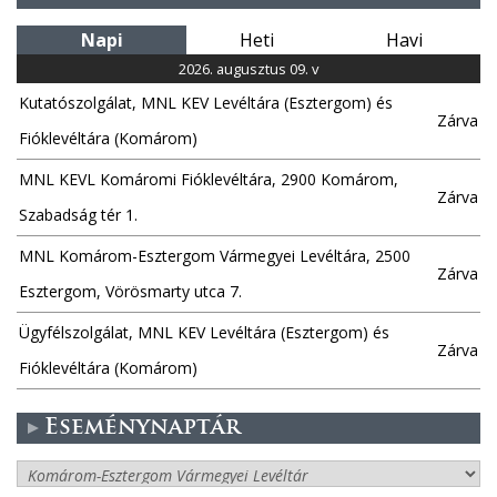
l
Napi
Heti
Havi
a
2026. augusztus 09. v
Kutatószolgálat, MNL KEV Levéltára (Esztergom) és
k
Zárva
Fióklevéltára (Komárom)
MNL KEVL Komáromi Fióklevéltára, 2900 Komárom,
Zárva
Szabadság tér 1.
MNL Komárom-Esztergom Vármegyei Levéltára, 2500
Zárva
Esztergom, Vörösmarty utca 7.
Ügyfélszolgálat, MNL KEV Levéltára (Esztergom) és
Zárva
Fióklevéltára (Komárom)
Eseménynaptár