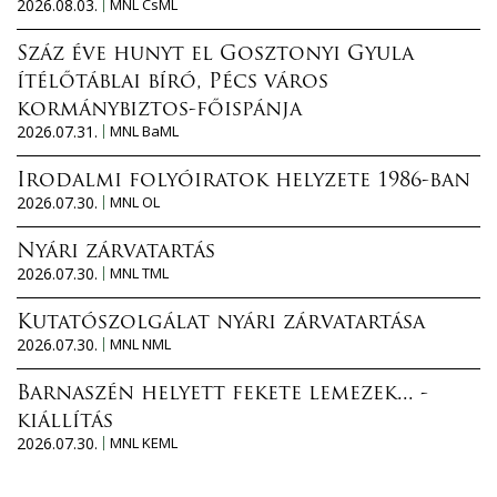
2026.08.03.
MNL CsML
Száz éve hunyt el Gosztonyi Gyula
ítélőtáblai bíró, Pécs város
kormánybiztos-főispánja
2026.07.31.
MNL BaML
Irodalmi folyóiratok helyzete 1986-ban
2026.07.30.
MNL OL
Nyári zárvatartás
2026.07.30.
MNL TML
Kutatószolgálat nyári zárvatartása
2026.07.30.
MNL NML
Barnaszén helyett fekete lemezek... -
kiállítás
2026.07.30.
MNL KEML