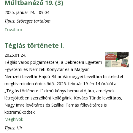
Múltbanéző 19. (3)
2025. január 24. - 09:04
Típus:
Szöveges tartalom
Tovább »
Téglás története I.
2025.01.24.
Téglás város polgármestere, a Debreceni Egyetem
Egyetemi és Nemzeti Könyvtár és a Magyar
Nemzeti Levéltár Hajdú-Bihar Vármegyei Levéltára tisztelettel
meghív minden érdeklődőt 2025. február 19-én 14 órától a
„Téglás története I.” című könyv bemutatójára, amelynek
létrejöttében szerzőként kollégáink, Kovács Tünde levéltáros,
Nagy Imre levéltáros és Szálkai Tamás főlevéltáros is
közreműködtek.
Meghívók
Típus:
Hír