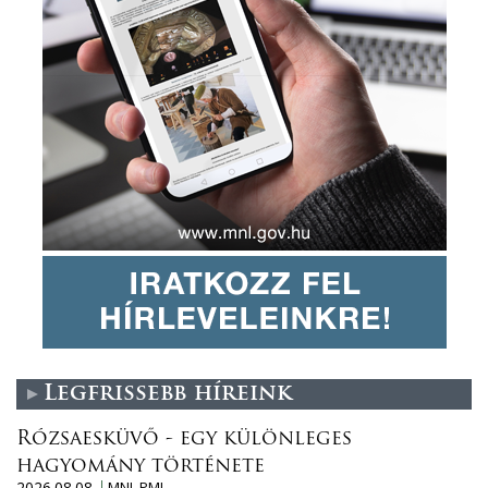
Legfrissebb híreink
Rózsaesküvő - egy különleges
hagyomány története
2026.08.08.
MNL PML