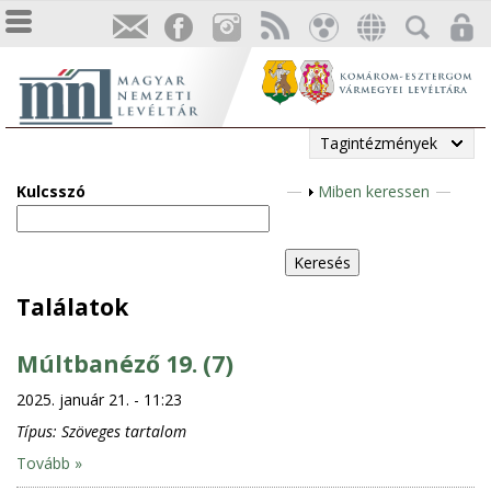
Tagintézmények
Kulcsszó
M
Miben keressen
e
g
j
e
Találatok
l
e
Múltbanéző 19. (7)
n
2025. január 21. - 11:23
í
t
Típus:
Szöveges tartalom
é
Tovább »
s