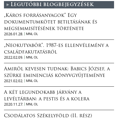
Legutóbbi blogbejegyzések
„Káros forrásanyagok” Egy
dokumentumkötet betiltásának és
megsemmisítésének története
2026.01.28.
MNL OL
„Neokutyabőr”. 1987-es ellenvélemény a
családfakutatásról
2022.02.09.
MNL OL
Amiről kevesen tudnak: Babics József, a
szürke eminenciás könyvgyűjteménye
2021.02.02.
MNL OL
A két legundokabb járvány a
levéltárban: a pestis és a kolera
2020.11.27.
MNL OL
Csodálatos Székelyföld (II. rész)