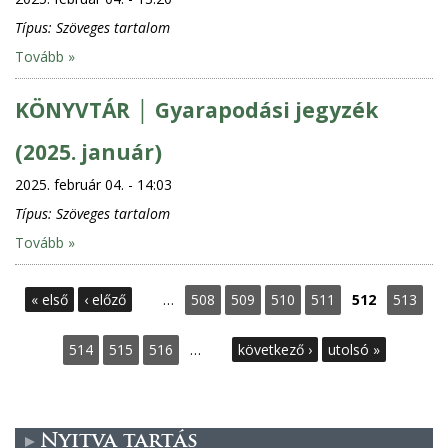
Típus:
Szöveges tartalom
Tovább »
KÖNYVTÁR │ Gyarapodási jegyzék
(2025. január)
2025. február 04. - 14:03
Típus:
Szöveges tartalom
Tovább »
O
« első
‹ előző
…
508
509
510
511
512
513
l
514
515
516
…
következő ›
utolsó »
d
a
Nyitva tartás