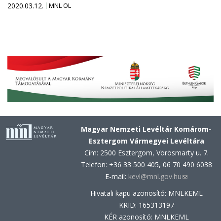
2020.03.12.
MNL OL
Magyar Nemzeti Levéltár Komárom-
Esztergom Vármegyei Levéltára
Cím: 2500 Esztergom, Vörösmarty u. 7.
Telefon: +36 33 500 405, 06 70 490 6038
E-mail:
kevl@mnl.gov.hu
(link
sends
Hivatali kapu azonosító: MNLKEML
e-
KRID: 165313197
mail)
KÉR azonosító: MNLKEML