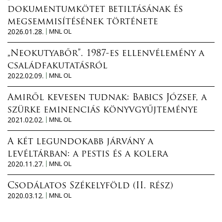
dokumentumkötet betiltásának és
megsemmisítésének története
2026.01.28.
MNL OL
„Neokutyabőr”. 1987-es ellenvélemény a
családfakutatásról
2022.02.09.
MNL OL
Amiről kevesen tudnak: Babics József, a
szürke eminenciás könyvgyűjteménye
2021.02.02.
MNL OL
A két legundokabb járvány a
levéltárban: a pestis és a kolera
2020.11.27.
MNL OL
Csodálatos Székelyföld (II. rész)
2020.03.12.
MNL OL