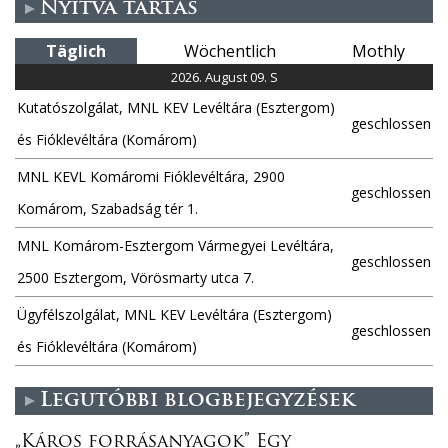
Nyitva tartás
t
Täglich
Wöchentlich
Mothly
e
2026. August 09. S
n
Kutatószolgálat, MNL KEV Levéltára (Esztergom)
geschlossen
és Fióklevéltára (Komárom)
MNL KEVL Komáromi Fióklevéltára, 2900
geschlossen
Komárom, Szabadság tér 1.
MNL Komárom-Esztergom Vármegyei Levéltára,
geschlossen
2500 Esztergom, Vörösmarty utca 7.
Ügyfélszolgálat, MNL KEV Levéltára (Esztergom)
geschlossen
és Fióklevéltára (Komárom)
Legutóbbi blogbejegyzések
„Káros forrásanyagok” Egy