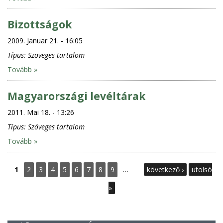
Bizottságok
2009. Januar 21. - 16:05
Típus:
Szöveges tartalom
Tovább »
Magyarországi levéltárak
2011. Mai 18. - 13:26
Típus:
Szöveges tartalom
Tovább »
S
1
2
3
4
5
6
7
8
9
…
következő ›
utolsó
e
»
i