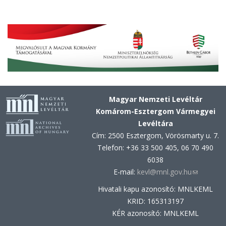
Magyar Nemzeti Levéltár
Komárom-Esztergom Vármegyei
Levéltára
Cím: 2500 Esztergom, Vörösmarty u. 7.
Telefon: +36 33 500 405, 06 70 490
6038
E-mail:
kevl@mnl.gov.hu
(link
sends
Hivatali kapu azonosító: MNLKEML
e-
KRID: 165313197
mail)
KÉR azonosító: MNLKEML