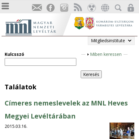
Mitgliedsinstitute
Kulcsszó
A
Miben keressen
n
z
e
i
Találatok
g
e
Címeres nemeslevelek az MNL Heves
n
Megyei Levéltárában
2015.03.16.