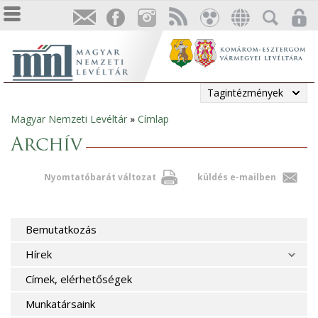
Tagintézmények
Magyar Nemzeti Levéltár
»
Címlap
Jelenlegi
Archív
hely
Nyomtatóbarát változat
küldés e-mailben
Bemutatkozás
Hírek
Címek, elérhetőségek
Munkatársaink