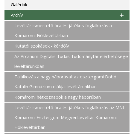
Galériák
Archív
Levéltár ismertető óra és játékos foglalkozás a
Komáromi Fióklevéltárban
Kutatói szokások - kérdőív
Az Arcanum Digitális Tudás Tudománytár elérhetősége
levéltárunkban
Találkozás a nagy háborúval: az esztergomi Dobó
Katalin Gimnázium diákjai levéltárunkban
Komáromi hétköznapok a nagy háborúban
Levéltár ismertető óra és játékos foglalkozás az MNL
Komárom-Esztergom Megyei Levéltár Komáromi
Fióklevéltárban