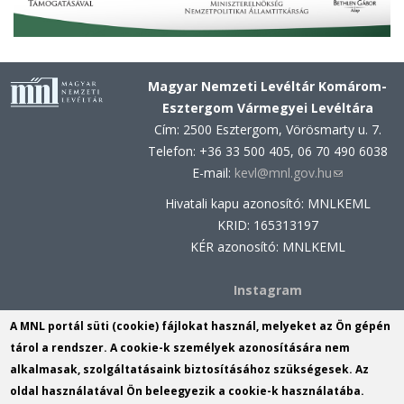
Magyar Nemzeti Levéltár Komárom-
Esztergom Vármegyei Levéltára
Cím: 2500 Esztergom, Vörösmarty u. 7.
Telefon: +36 33 500 405, 06 70 490 6038
E-mail:
kevl@mnl.gov.hu
(link
sends
Hivatali kapu azonosító: MNLKEML
e-
KRID: 165313197
mail)
KÉR azonosító: MNLKEML
Instagram
Facebook
A MNL portál süti (cookie) fájlokat használ, melyeket az Ön gépén
tárol a rendszer. A cookie-k személyek azonosítására nem
MNL Komárom-Esztergom Vármegyei
alkalmasak, szolgáltatásaink biztosításához szükségesek. Az
Levéltárának Komáromi Fióklevéltára
oldal használatával Ön beleegyezik a cookie-k használatába.
Cím: 2900 Komárom, Szabadság tér