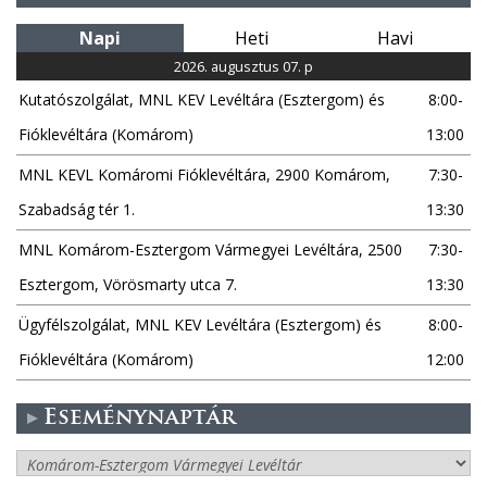
Napi
Heti
Havi
2026. augusztus 07. p
Kutatószolgálat, MNL KEV Levéltára (Esztergom) és
8:00-
Fióklevéltára (Komárom)
13:00
MNL KEVL Komáromi Fióklevéltára, 2900 Komárom,
7:30-
Szabadság tér 1.
13:30
MNL Komárom-Esztergom Vármegyei Levéltára, 2500
7:30-
Esztergom, Vörösmarty utca 7.
13:30
Ügyfélszolgálat, MNL KEV Levéltára (Esztergom) és
8:00-
Fióklevéltára (Komárom)
12:00
Eseménynaptár