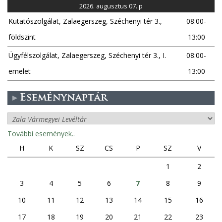
2026. augusztus 07. p
Kutatószolgálat, Zalaegerszeg, Széchenyi tér 3.,
08:00-
földszint
13:00
Ügyfélszolgálat, Zalaegerszeg, Széchenyi tér 3., I.
08:00-
emelet
13:00
Eseménynaptár
További események..
H
K
SZ
CS
P
SZ
V
1
2
3
4
5
6
7
8
9
10
11
12
13
14
15
16
17
18
19
20
21
22
23