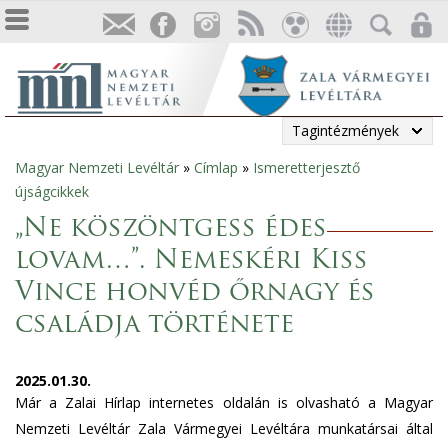
Tagintézmények
Magyar Nemzeti Levéltár
»
Címlap
»
Ismeretterjesztő
Jelenlegi
újságcikkek
hely
„Ne köszöntgess édes
lovam…”. Nemeskéri Kiss
Vince honvéd őrnagy és
családja története
2025.01.30.
Már a Zalai Hírlap internetes oldalán is olvasható a Magyar
Nemzeti Levéltár Zala Vármegyei Levéltára munkatársai által