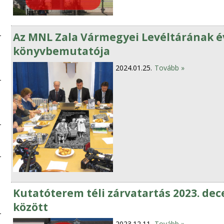
Az MNL Zala Vármegyei Levéltárának év
könyvbemutatója
2024.01.25.
Tovább »
Kutatóterem téli zárvatartás 2023. dece
között
2023.12.11.
Tovább »