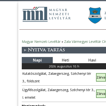
Magyar Nemzeti Levéltár
»
Zala Vármegyei Levéltár Cí
Jelenlegi
Nyitva tartás
hely
Napi
Heti
Havi
2026. augusztus 10. h
Kutatószolgálat, Zalaegerszeg, Széchenyi tér
Zárva
3., földszint
Ügyfélszolgálat, Zalaegerszeg, Széchenyi tér 3.,
Zárva
I. emelet