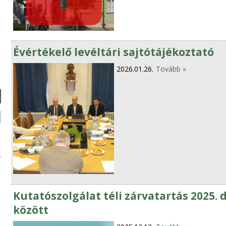
Évértékelő levéltári sajtótájékoztató
2026.01.26.
Tovább »
Kutatószolgálat téli zárvatartás 2025. 
között