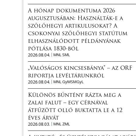
A hónap dokumentuma 2026
augusztusában: Használták-e a
szőlőhegyi artikulusokat? A
csokonyai szőlőhegyi statútum
elhasználódott példányának
pótlása 1830-ból
2026.08.04.
MNL SML
„Valóságos kincsesbánya” – az ORF
riportja levéltárunkról
2026.08.04.
MNL GyMSMGyL
Különös bűntény rázta meg a
zalai falut – egy cérnával
átfűzött olló buktatta le a 12
éves árvát
2026.08.03.
MNL ZML