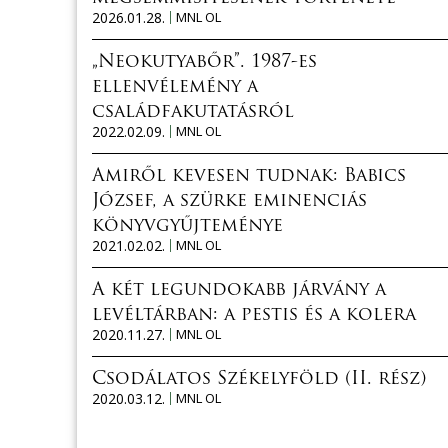
2026.01.28.
MNL OL
„Neokutyabőr”. 1987-es
ellenvélemény a
családfakutatásról
2022.02.09.
MNL OL
Amiről kevesen tudnak: Babics
József, a szürke eminenciás
könyvgyűjteménye
2021.02.02.
MNL OL
A két legundokabb járvány a
levéltárban: a pestis és a kolera
2020.11.27.
MNL OL
Csodálatos Székelyföld (II. rész)
2020.03.12.
MNL OL