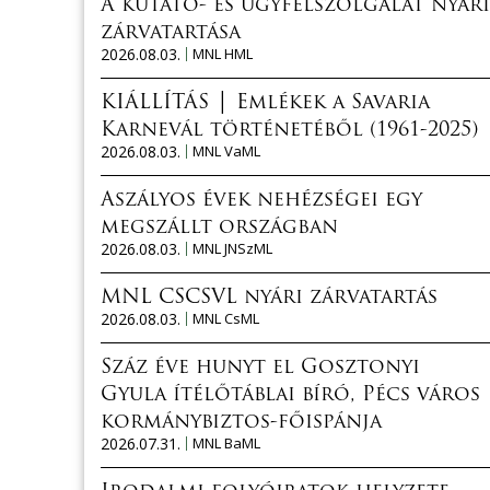
A kutató- és ügyfélszolgálat nyári
zárvatartása
2026.08.03.
MNL HML
KIÁLLÍTÁS │ Emlékek a Savaria
Karnevál történetéből (1961-2025)
2026.08.03.
MNL VaML
Aszályos évek nehézségei egy
megszállt országban
2026.08.03.
MNL JNSzML
MNL CSCSVL nyári zárvatartás
2026.08.03.
MNL CsML
Száz éve hunyt el Gosztonyi
Gyula ítélőtáblai bíró, Pécs város
kormánybiztos-főispánja
2026.07.31.
MNL BaML