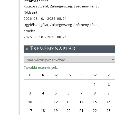
Megjegyzések:
Kutatószolgálat, Zalaegerszeg, Széchenyi tér 3.,
földszint
2026. 08. 10. – 2026. 08. 21.
Ügyfélszolgálat, Zalaegerszeg, Széchenyi tér 3., I.
emelet
2026. 08. 10. – 2026. 08. 21.
Eseménynaptár
További események..
H
K
SZ
CS
P
SZ
V
1
2
3
4
5
6
7
8
9
10
11
12
13
14
15
16
17
18
19
20
21
22
23