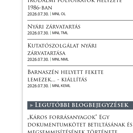
Irodalmi folyóiratok helyzete
1986-ban
2026.07.30.
MNL OL
Nyári zárvatartás
2026.07.30.
MNL TML
Kutatószolgálat nyári
zárvatartása
2026.07.30.
MNL NML
Barnaszén helyett fekete
lemezek... - kiállítás
2026.07.30.
MNL KEML
Legutóbbi blogbejegyzések
„Káros forrásanyagok” Egy
dokumentumkötet betiltásának és
megsemmisítésének története