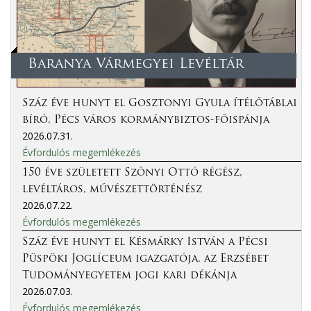
Baranya Vármegyei Levéltár
Száz éve hunyt el Gosztonyi Gyula ítélőtáblai
bíró, Pécs város kormánybiztos-főispánja
2026.07.31.
Évfordulós megemlékezés
150 éve született Szőnyi Ottó régész,
levéltáros, művészettörténész
2026.07.22.
Évfordulós megemlékezés
Száz éve hunyt el Késmárky István a Pécsi
Püspöki Joglíceum igazgatója, az Erzsébet
Tudományegyetem jogi kari dékánja
2026.07.03.
Évfordulós megemlékezés