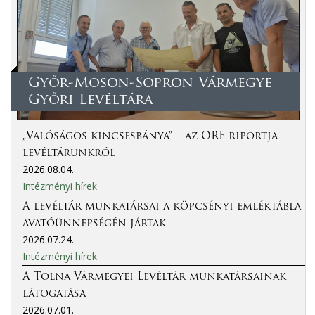
Győr-Moson-Sopron Vármegye
Győri Levéltára
„Valóságos kincsesbánya” – az ORF riportja
levéltárunkról
2026.08.04.
Intézményi hírek
A levéltár munkatársai a köpcsényi emléktábla
avatóünnepségén jártak
2026.07.24.
Intézményi hírek
A Tolna Vármegyei Levéltár munkatársainak
látogatása
2026.07.01.