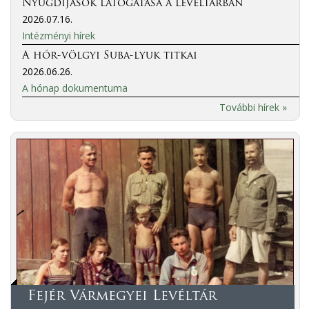
Nyugdíjasok látogatása a levéltárban
2026.07.16.
Intézményi hírek
A hór-völgyi Suba-lyuk titkai
2026.06.26.
A hónap dokumentuma
További hírek »
Fejér Vármegyei Levéltár