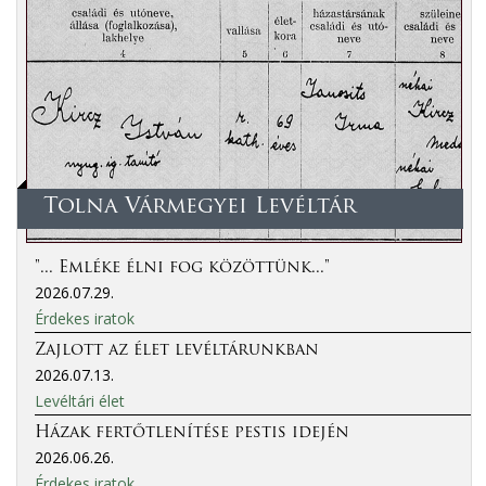
Tolna Vármegyei Levéltár
"... Emléke élni fog közöttünk..."
2026.07.29.
Érdekes iratok
Zajlott az élet levéltárunkban
2026.07.13.
Levéltári élet
Házak fertőtlenítése pestis idején
2026.06.26.
Érdekes iratok