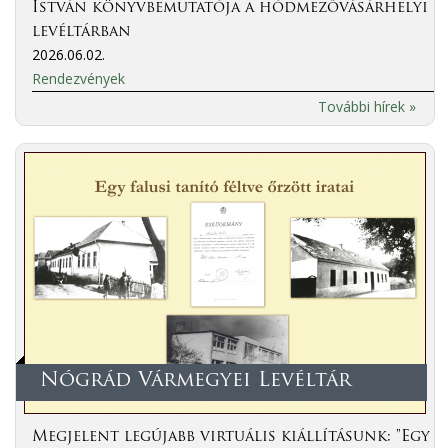
István könyvbemutatója a hódmezővásárhelyi
levéltárban
2026.06.02.
Rendezvények
További hírek »
Nógrád Vármegyei Levéltár
Megjelent legújabb virtuális kiállításunk: "Egy