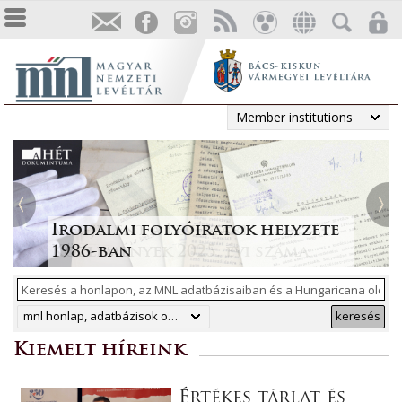
Member institutions
Tájékoztatás a Pest vármegyei
állami anyakönyvi
Irodalmi folyóiratok helyzete
Megjelent a Levéltári
„Lapidáris emlékek” a levéltári
másodpéldányok online
1986-ban
Közlemények 2025. évi száma
anyagban
ArchívNet 2026/2.
közzétételéről
mnl honlap, adatbázisok online, hungaricana
keresés
Kiemelt híreink
Értékes tárlat és