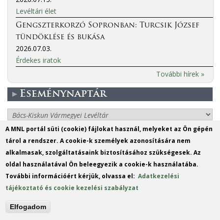
Levéltári élet
Gengszterkorzó Sopronban: Turcsik József
tündöklése és bukása
2026.07.03.
Érdekes iratok
További hírek »
Eseménynaptár
More events
A MNL portál süti (cookie) fájlokat használ, melyeket az Ön gépén
tárol a rendszer. A cookie-k személyek azonosítására nem
MO
TU
WE
TH
FR
SA
SU
alkalmasak, szolgáltatásaink biztosításához szükségesek. Az
1
2
oldal használatával Ön beleegyezik a cookie-k használatába.
További információért kérjük, olvassa el:
Adatkezelési
3
4
5
6
7
8
9
tájékoztató és cookie kezelési szabályzat
10
11
12
13
14
15
16
Elfogadom
17
18
19
20
21
22
23