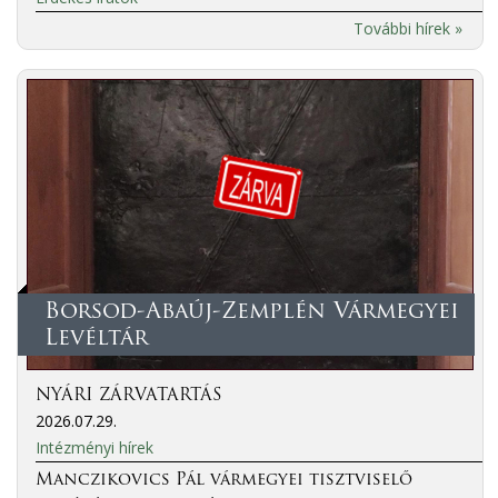
További hírek »
Borsod-Abaúj-Zemplén Vármegyei
Levéltár
NYÁRI ZÁRVATARTÁS
2026.07.29.
Intézményi hírek
Manczikovics Pál vármegyei tisztviselő