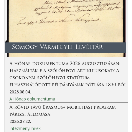
Somogy Vármegyei Levéltár
A hónap dokumentuma 2026 augusztusában:
Használták-e a szőlőhegyi artikulusokat? A
csokonyai szőlőhegyi statútum
elhasználódott példányának pótlása 1830-ból
2026.08.04.
A Hónap dokumentuma
A rövid távú Erasmus+ mobilitási program
párizsi állomása
2026.07.22.
Intézményi hírek