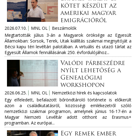
kötet készült az
amerikai magyar
emigrációról
2026.07.10.
MNL OL
Beszámolók
Megtartották július 3-án a Magyarok öröksége az Egyesült
Államokban: Sorsok, Terek, Utak kiállítás szakmai megnyitóját a
Bécsi kapu téri levéltári palotában. A virtuális és utazó tárlat az
Egyesült Államok fennállásának 250. évfordulójához...
Valódi párbeszédre
nyílt lehetőség a
Genealógiai
workshopon
2026.06.25.
MNL OL
Nemzetközi hírek és kapcsolatok
Egy elfeledett, befalazott bőröndtároló története is előkerült
azon a családkutatásról, közösségi emlékezetről szóló
nemzetközi szakmai programon, amelynek június 16-17-én a
Magyar Nemzeti Levéltár adott otthont az Erasmus+
programban. Az európai...
Egy remek ember