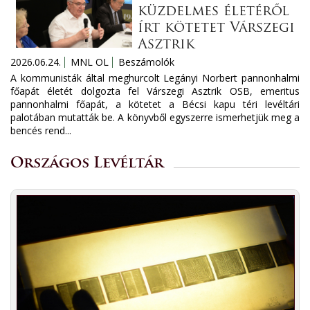
küzdelmes életéről
írt kötetet Várszegi
Asztrik
2026.06.24.
MNL OL
Beszámolók
A kommunisták által meghurcolt Legányi Norbert pannonhalmi
főapát életét dolgozta fel Várszegi Asztrik OSB, emeritus
pannonhalmi főapát, a kötetet a Bécsi kapu téri levéltári
palotában mutatták be. A könyvből egyszerre ismerhetjük meg a
bencés rend...
Országos Levéltár