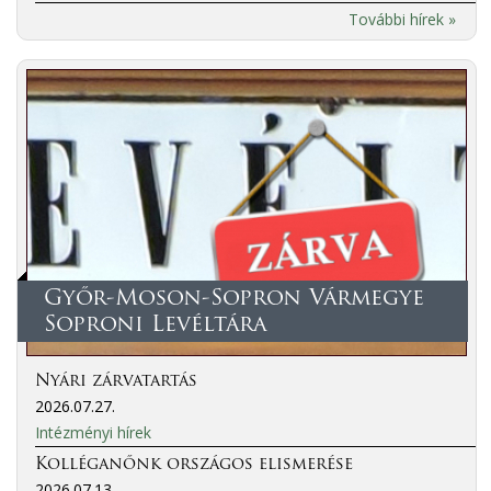
További hírek »
Győr-Moson-Sopron Vármegye
Soproni Levéltára
Nyári zárvatartás
2026.07.27.
Intézményi hírek
Kolléganőnk országos elismerése
2026.07.13.