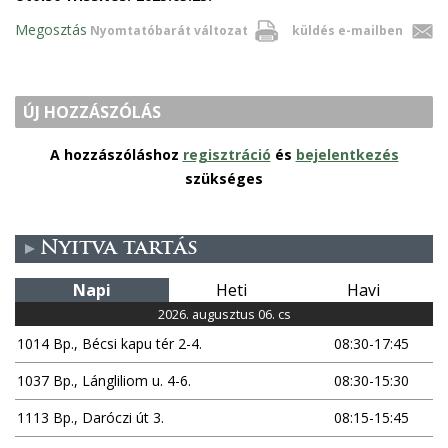
Megosztás
Nyomtatóbarát változat
küldés e-mailben
ÚJ HOZZÁSZÓLÁS
A hozzászóláshoz
regisztráció
és
bejelentkezés
szükséges
Nyitva tartás
Napi
Heti
Havi
2026. augusztus 06. cs
1014 Bp., Bécsi kapu tér 2-4.
08:30-17:45
1037 Bp., Lángliliom u. 4-6.
08:30-15:30
1113 Bp., Daróczi út 3.
08:15-15:45