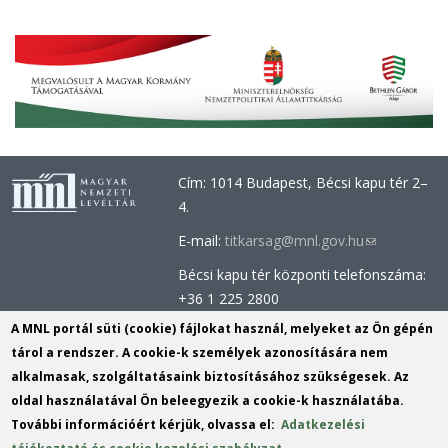
Cím: 1014 Budapest, Bécsi kapu tér 2–
4.
E-mail:
titkarsag@mnl.gov.hu
(link
sends
Bécsi kapu tér központi telefonszáma:
e-
+36 1 225 2800
mail)
Óbudai épület központi telefonszáma:
A MNL portál süti (cookie) fájlokat használ, melyeket az Ön gépén
+36 1 437 0660
tárol a rendszer. A cookie-k személyek azonosítására nem
alkalmasak, szolgáltatásaink biztosításához szükségesek. Az
Információs Iroda (Kutatószolgálat):
oldal használatával Ön beleegyezik a cookie-k használatába.
info@mnl.gov.hu
(link
További információért kérjük, olvassa el:
Adatkezelési
Tel.: +36 1 225 2843, +36 1 225 2844
sends