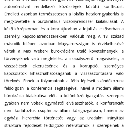
autonómiával rendelkező közösségek közötti konfliktust.
Emellett azonban természetesen a lokális hatalomgyakorlás is
megkövetelte a bürokratikus viszonyrendszer kialakulását. A
késő középkorban és a kora újkorban a lojalitás elsősorban a
személyi kapcsolatrendszerekben valósult meg. A 18. század
második felében azonban Magyarországon is érzékelhetővé
váltak a Max Weber-i bürokráciára utaló követelmények, a
törvényeknek való megfelelés, a szabályszerű magaviselet, a
visszaélések elkerülésének és a korrupció, személyes
kapcsolatok kihasználhatóságának a visszaszorítására való
törekvés. Ennek a folyamatnak a főbb lépéseit szándékozunk
feldolgozni a konferencia segítségével. Mivel a modern állami
bürokrácia kialakulása előtt a különböző igazgatási szerepek
gyakran nem voltak egymástól elválaszthatók, a konferenciát
nem korlátoztuk csupán az állami közigazgatásra, hanem az
egyházi hierarchia történetét vagy az uradalmi irányítási
struktúra fejlődését feldolgozó referátumok is szerepelnek a