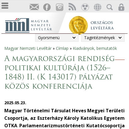
Gyorsmenü
Tagintézmények
Magyar Nemzeti Levéltár
»
Címlap
»
Kiadványok, bemutatók
Jelenlegi
A magyarországi rendiség
hely
politikai kultúrája (1526–
1848) II. (K 143017) pályázat
közös konferenciája
2025.05.23.
Magyar Történelmi Társulat Heves Megyei Területi
Csoportja, az Eszterházy Károly Katolikus Egyetem
OTKA Parlamentarizmustörténeti Kutatócsoportja