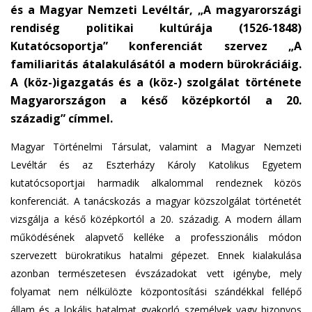
és a Magyar Nemzeti Levéltár, „A magyarországi
rendiség politikai kultúrája (1526-1848)
Kutatócsoportja” konferenciát szervez „A
familiaritás átalakulásától a modern bürokráciáig.
A (köz-)igazgatás és a (köz-) szolgálat története
Magyarországon a késő középkortól a 20.
századig” címmel.
Magyar Történelmi Társulat, valamint a Magyar Nemzeti
Levéltár és az Eszterházy Károly Katolikus Egyetem
kutatócsoportjai harmadik alkalommal rendeznek közös
konferenciát. A tanácskozás a magyar közszolgálat történetét
vizsgálja a késő középkortól a 20. századig. A modern állam
működésének alapvető kelléke a professzionális módon
szervezett bürokratikus hatalmi gépezet. Ennek kialakulása
azonban természetesen évszázadokat vett igénybe, mely
folyamat nem nélkülözte központosítási szándékkal fellépő
állam és a lokális hatalmat gyakorló személyek vagy bizonyos