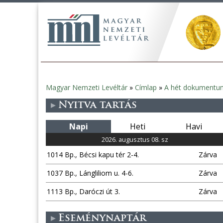
Magyar Nemzeti Levéltár
»
Címlap
»
A hét dokumentu
Jelenlegi
Nyitva tartás
hely
Napi
Heti
Havi
2026. augusztus 08. sz
1014 Bp., Bécsi kapu tér 2-4.
Zárva
1037 Bp., Lángliliom u. 4-6.
Zárva
1113 Bp., Daróczi út 3.
Zárva
Eseménynaptár