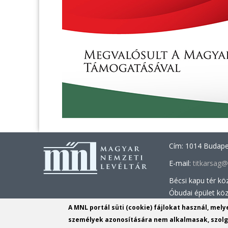
Cím: 1014 Budapes
E-mail:
titkarsag
Bécsi kapu tér kö
Óbudai épület kö
A MNL portál süti (cookie) fájlokat használ, mel
Információs Iroda
személyek azonosítására nem alkalmasak, szolgá
Tel.: +36 1 225 2