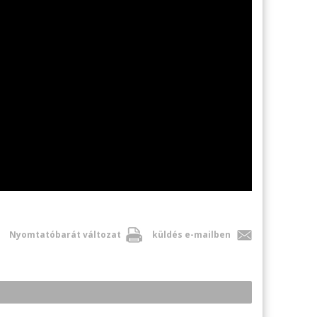
Nyomtatóbarát változat
küldés e-mailben