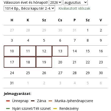
Válasszon évet és hónapot!
Kiválasztott időszak
h
k
sz
cs
p
sz
v
27
28
29
30
31
1
2
3
4
5
6
7
8
9
10
11
12
13
14
15
16
17
18
19
20
21
22
23
24
25
26
27
28
29
30
31
1
2
3
4
5
6
Jelmagyarázat:
Ünnepnap
Zárva
Munka-/pihenőnapcsere
Nyári szünet/Téli szünet
Rendezvény