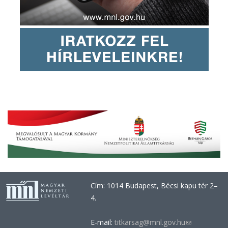
Cím: 1014 Budapest, Bécsi kapu tér 2–
4.
E-mail:
titkarsag@mnl.gov.hu
(link