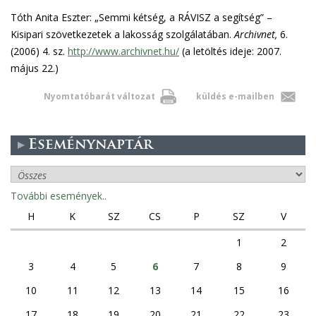
Tóth Anita Eszter: „Semmi kétség, a RÁVISZ a segítség” –
Kisipari szövetkezetek a lakosság szolgálatában.
Archivnet,
6.
(2006) 4. sz.
http://www.archivnet.hu/
(a letöltés ideje: 2007.
május 22.)
Nyomtatóbarát változat
küldés e-mailben
Eseménynaptár
További események..
H
K
SZ
CS
P
SZ
V
1
2
3
4
5
6
7
8
9
10
11
12
13
14
15
16
17
18
19
20
21
22
23