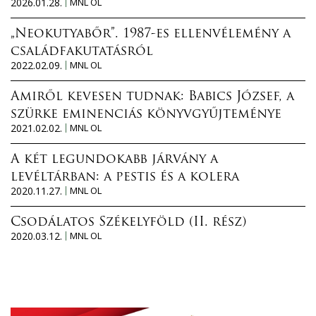
2026.01.28.
MNL OL
„Neokutyabőr”. 1987-es ellenvélemény a
családfakutatásról
2022.02.09.
MNL OL
Amiről kevesen tudnak: Babics József, a
szürke eminenciás könyvgyűjteménye
2021.02.02.
MNL OL
A két legundokabb járvány a
levéltárban: a pestis és a kolera
2020.11.27.
MNL OL
Csodálatos Székelyföld (II. rész)
2020.03.12.
MNL OL