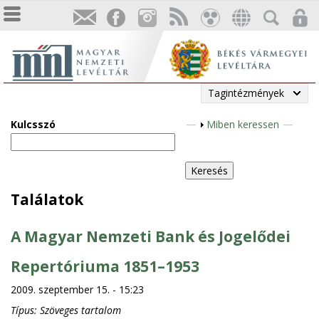
Tagintézmények
Kulcsszó
M
Miben keressen
e
g
j
e
Találatok
l
e
A Magyar Nemzeti Bank és Jogelődei
n
í
Repertóriuma 1851–1953
t
2009. szeptember 15. - 15:23
é
Típus:
Szöveges tartalom
s