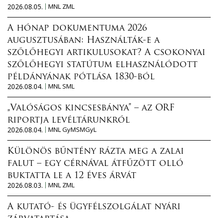
2026.08.05.
MNL ZML
A hónap dokumentuma 2026
augusztusában: Használták-e a
szőlőhegyi artikulusokat? A csokonyai
szőlőhegyi statútum elhasználódott
példányának pótlása 1830-ból
2026.08.04.
MNL SML
„Valóságos kincsesbánya” – az ORF
riportja levéltárunkról
2026.08.04.
MNL GyMSMGyL
Különös bűntény rázta meg a zalai
falut – egy cérnával átfűzött olló
buktatta le a 12 éves árvát
2026.08.03.
MNL ZML
A kutató- és ügyfélszolgálat nyári