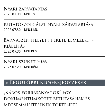
Nyári zárvatartás
2026.07.30.
MNL TML
Kutatószolgálat nyári zárvatartása
2026.07.30.
MNL NML
Barnaszén helyett fekete lemezek... -
kiállítás
2026.07.30.
MNL KEML
Nyári szünet 2026
2026.07.29.
MNL BéML
Legutóbbi blogbejegyzések
„Káros forrásanyagok” Egy
dokumentumkötet betiltásának és
megsemmisítésének története