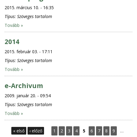
2015. március 10. - 16:35
Típus:
Szöveges tartalom
Tovább »
2014
2015. február 03. - 17:11
Típus:
Szöveges tartalom
Tovább »
e-Archivum
2009. január 20. - 09:54
Típus:
Szöveges tartalom
Tovább »
O
« első
‹ előző
1
2
3
4
5
6
7
8
9
…