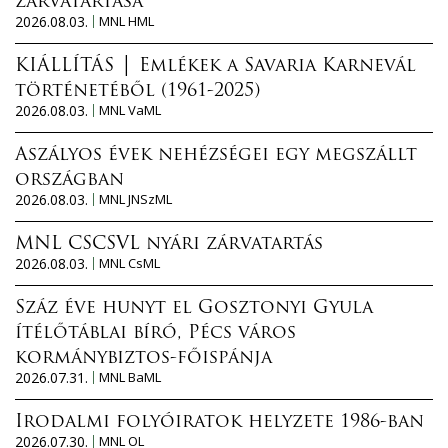
zárvatartása
2026.08.03.
MNL HML
KIÁLLÍTÁS │ Emlékek a Savaria Karnevál
történetéből (1961-2025)
2026.08.03.
MNL VaML
Aszályos évek nehézségei egy megszállt
országban
2026.08.03.
MNL JNSzML
MNL CSCSVL nyári zárvatartás
2026.08.03.
MNL CsML
Száz éve hunyt el Gosztonyi Gyula
ítélőtáblai bíró, Pécs város
kormánybiztos-főispánja
2026.07.31.
MNL BaML
Irodalmi folyóiratok helyzete 1986-ban
2026.07.30.
MNL OL