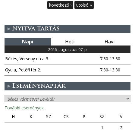
l
következő ›
utolsó »
d
Nyitva tartás
a
Napi
Heti
Havi
l
2026. augusztus 07. p
a
Békés, Verseny utca 3.
7:30-13:30
k
Gyula, Petőfi tér 2.
7:30-13:30
Eseménynaptár
További események..
H
K
SZ
CS
P
SZ
V
1
2