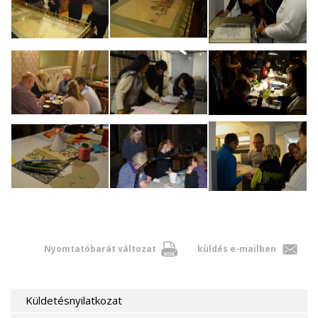
Nyomtatóbarát változat
küldés e-mailben
Küldetésnyilatkozat