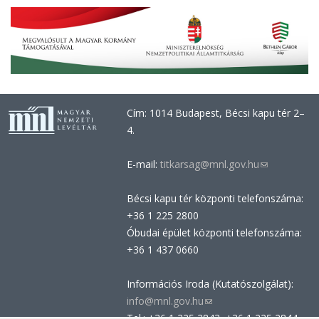
Cím: 1014 Budapest, Bécsi kapu tér 2–
4.
E-mail:
titkarsag@mnl.gov.hu
(link
sends
Bécsi kapu tér központi telefonszáma:
e-
+36 1 225 2800
mail)
Óbudai épület központi telefonszáma:
+36 1 437 0660
Információs Iroda (Kutatószolgálat):
info@mnl.gov.hu
(link
Tel.: +36 1 225 2843, +36 1 225 2844
sends