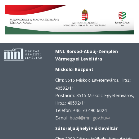
MNL Borsod-Abaúj-Zemplén
Vármegyei Levéltára
Miskolci Központ
Cím:
Hrsz.:
3515 Miskolc-Egyetemváros,
40592/11
Postacím: 3515 Miskolc-Egyetemváros,
Hrsz.: 40592/11
Telefon: +36 70 490 6024
E-mail:
bazvl@mnl.gov.hu
(link
sends
Sátoraljaújhelyi Fióklevéltár
e-
Cím: 3980 Sátoraljaújhely, Kossuth tér