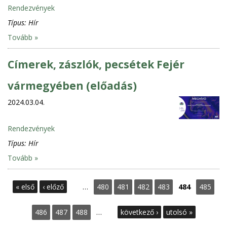
Rendezvények
Típus:
Hír
Tovább »
Címerek, zászlók, pecsétek Fejér
vármegyében (előadás)
2024.03.04.
Rendezvények
Típus:
Hír
Tovább »
O
« első
‹ előző
…
480
481
482
483
484
485
l
486
487
488
…
következő ›
utolsó »