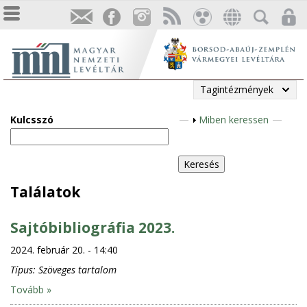
Tagintézmények
Kulcsszó
M
Miben keressen
e
g
j
e
Találatok
l
e
Sajtóbibliográfia 2023.
n
2024. február 20. - 14:40
í
t
Típus:
Szöveges tartalom
é
Tovább »
s