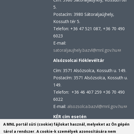
mail)
5.
Postacím: 3980 Sátoraljaújhely,
Kossuth tér 5.
Telefon: +36 47 521 087, +36 70 490
6023
E-mail:
satoraljaujhely.bazvl@mnl.gov.hu
(link
sends
Alsózsolcai Fióklevéltár
e-
Cím: 3571 Alsózsolca, Kossuth u. 149.
mail)
Postacím: 3571 Alsózsolca, Kossuth u.
149.
Telefon: +36 46 407 259 +36 70 490
6022
E-mail:
alsozsolca.bazvl@mnl.gov.hu
(link
send
KÉR cím esetén
e-
KRID azonosító: 113809158
A MNL portál süti (cookie) fájlokat használ, melyeket az Ön gépén
mail)
KÉR azonosító: MNL BAZML
tárol a rendszer. A cookie-k személyek azonosítására nem