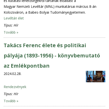
és kutatási lehetőségekről tartanak előadást a
Magyar Nemzeti Levéltár (MNL) munkatársai március 8-án
Kolozsváron, a Babes-Bolyai Tudományegyetemen.
Levéltári élet
Típus:
Hír
Tovább »
Takács Ferenc élete és politikai
pályája (1893-1956) - könyvbemutató
az Emlékpontban
2024.02.28.
Rendezvények
Típus:
Hír
Tovább »