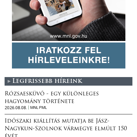
Legfrissebb híreink
Rózsaesküvő - egy különleges
hagyomány története
2026.08.08.
MNL PML
Időszaki kiállítás mutatja be Jász-
Nagykun-Szolnok vármegye elmúlt 150
évét