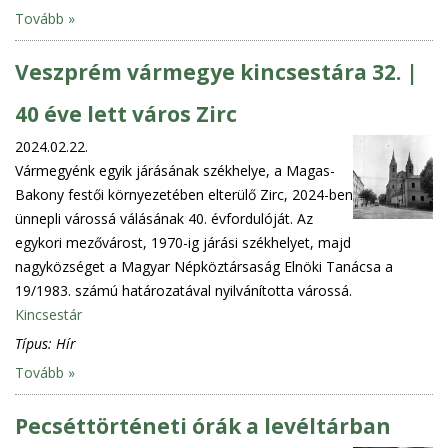
Tovább »
Veszprém vármegye kincsestára 32. |
40 éve lett város Zirc
2024.02.22.
Vármegyénk egyik járásának székhelye, a Magas-
Bakony festői környezetében elterülő Zirc, 2024-ben
ünnepli várossá válásának 40. évfordulóját. Az
egykori mezővárost, 1970-ig járási székhelyet, majd
nagyközséget a Magyar Népköztársaság Elnöki Tanácsa a
19/1983. számú határozatával nyilvánította várossá.
Kincsestár
Típus:
Hír
Tovább »
Pecséttörténeti órák a levéltárban