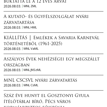
buktatta le a 12 éves árvát
2026.08.03.
MNL ZML
A kutató- és ügyfélszolgálat nyári
zárvatartása
2026.08.03.
MNL HML
KIÁLLÍTÁS │ Emlékek a Savaria Karnevál
történetéből (1961-2025)
2026.08.03.
MNL VaML
Aszályos évek nehézségei egy megszállt
országban
2026.08.03.
MNL JNSzML
MNL CSCSVL nyári zárvatartás
2026.08.03.
MNL CsML
Száz éve hunyt el Gosztonyi Gyula
ítélőtáblai bíró, Pécs város