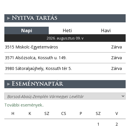
d
a
Nyitva tartás
l
Napi
Heti
Havi
a
2026. augusztus 09. v
3515 Miskolc-Egyetemváros
Zárva
k
3571 Alsózsolca, Kossuth u. 149.
Zárva
3980 Sátoraljaújhely, Kossuth tér 5.
Zárva
Eseménynaptár
További események..
H
K
SZ
CS
P
SZ
V
1
2