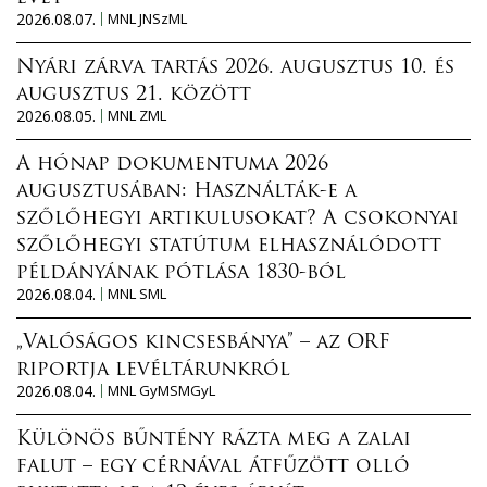
2026.08.07.
MNL JNSzML
Nyári zárva tartás 2026. augusztus 10. és
augusztus 21. között
2026.08.05.
MNL ZML
A hónap dokumentuma 2026
augusztusában: Használták-e a
szőlőhegyi artikulusokat? A csokonyai
szőlőhegyi statútum elhasználódott
példányának pótlása 1830-ból
2026.08.04.
MNL SML
„Valóságos kincsesbánya” – az ORF
riportja levéltárunkról
2026.08.04.
MNL GyMSMGyL
Különös bűntény rázta meg a zalai
falut – egy cérnával átfűzött olló