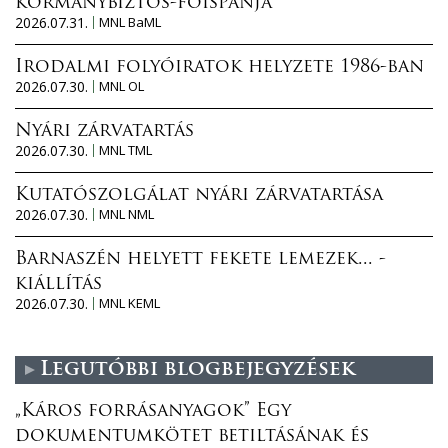
kormánybiztos-főispánja
2026.07.31.
MNL BaML
Irodalmi folyóiratok helyzete 1986-ban
2026.07.30.
MNL OL
Nyári zárvatartás
2026.07.30.
MNL TML
Kutatószolgálat nyári zárvatartása
2026.07.30.
MNL NML
Barnaszén helyett fekete lemezek... -
kiállítás
2026.07.30.
MNL KEML
Legutóbbi blogbejegyzések
„Káros forrásanyagok” Egy
dokumentumkötet betiltásának és