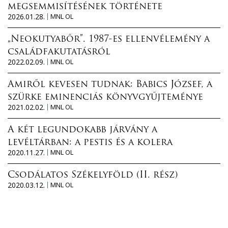
megsemmisítésének története
2026.01.28.
MNL OL
„Neokutyabőr”. 1987-es ellenvélemény a
családfakutatásról
2022.02.09.
MNL OL
Amiről kevesen tudnak: Babics József, a
szürke eminenciás könyvgyűjteménye
2021.02.02.
MNL OL
A két legundokabb járvány a
levéltárban: a pestis és a kolera
2020.11.27.
MNL OL
Csodálatos Székelyföld (II. rész)
2020.03.12.
MNL OL