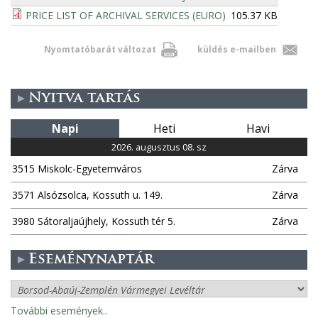
PRICE LIST OF ARCHIVAL SERVICES (EURO)
105.37 KB
Nyomtatóbarát változat
küldés e-mailben
Nyitva tartás
Napi
Heti
Havi
2026. augusztus 08. sz
3515 Miskolc-Egyetemváros
Zárva
3571 Alsózsolca, Kossuth u. 149.
Zárva
3980 Sátoraljaújhely, Kossuth tér 5.
Zárva
Eseménynaptár
További események..