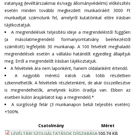
iratanyag (levéltárszakmai és/vagy állományvédelmi) előkészítés
esetén minden további megkezdett munkaóráért 3000 Ft
munkadíjat számolunk fel, amelyről kutatóinkat előre írásban
tájékoztatjuk.
A megrendelések teljesítési ideje a megrendeléstől függően
(a másolatmegrendelő formanyomtatvány beérkezéstől
számított) legfeljebb 30 munkanap. A 100 felvételt meghaladó
megrendelések esetén a vállalási határidőt egyedileg állapítjuk
meg. Erről a megrendelőt írásban tájékoztatjuk.
A felvételek ára nem laponként, hanem oldalanként értendő.
A nagyobb méretű iratok csak több részletben
szkennelhetők. A felvételek részletenként, de akár összeillesztve
is megrendelhetők, amelynek külön óradíja van. Ebben az
esetben külön árajánlatot kap a megrendelő.*
A sürgősségi felár (3 munkanapon belüli teljesítés esetén):
+500%.
Csatolmány
Méret
LEVÉLTÁRI SZOLGÁLTATÁSOK DÍJSZABÁSA
100.74 KB