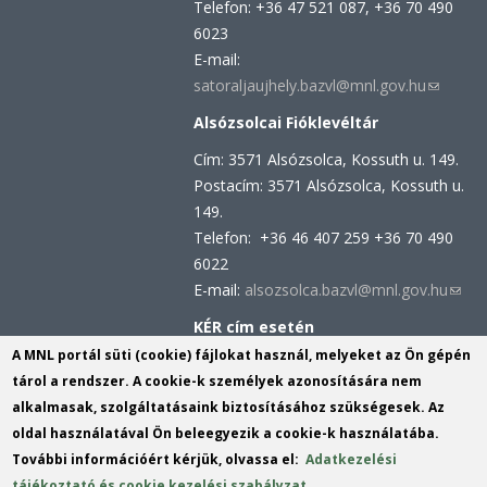
Telefon: +36 47 521 087, +36 70 490
6023
E-mail:
satoraljaujhely.bazvl@mnl.gov.hu
(link
sends
Alsózsolcai Fióklevéltár
e-
Cím: 3571 Alsózsolca, Kossuth u. 149.
mail)
Postacím: 3571 Alsózsolca, Kossuth u.
149.
Telefon: +36 46 407 259 +36 70 490
6022
E-mail:
alsozsolca.bazvl@mnl.gov.hu
(link
send
KÉR cím esetén
e-
KRID azonosító: 113809158
A MNL portál süti (cookie) fájlokat használ, melyeket az Ön gépén
mail)
KÉR azonosító: MNL BAZML
tárol a rendszer. A cookie-k személyek azonosítására nem
alkalmasak, szolgáltatásaink biztosításához szükségesek. Az
oldal használatával Ön beleegyezik a cookie-k használatába.
Hivatali kapu cím:
További információért kérjük, olvassa el:
Adatkezelési
KRID azonosító: 160343931
tájékoztató és cookie kezelési szabályzat