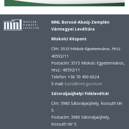
MNL Borsod-Abaúj-Zemplén
Vármegyei Levéltára
Miskolci Központ
Cím:
Hrsz.:
3515 Miskolc-Egyetemváros,
40592/11
Postacím: 3515 Miskolc-Egyetemváros,
Hrsz.: 40592/11
Telefon: +36 70 490 6024
E-mail:
bazvl@mnl.gov.hu
(link
sends
Sátoraljaújhelyi Fióklevéltár
e-
Cím: 3980 Sátoraljaújhely, Kossuth tér
mail)
5.
Postacím: 3980 Sátoraljaújhely,
Kossuth tér 5.