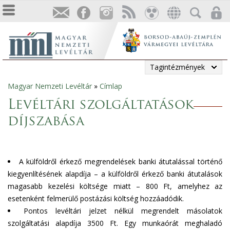
Tagintézmények
Magyar Nemzeti Levéltár
»
Címlap
Jelenlegi
Levéltári szolgáltatások
hely
díjszabása
A külföldről érkező megrendelések banki átutalással történő
kiegyenlítésének alapdíja – a külföldről érkező banki átutalások
magasabb kezelési költsége miatt – 800 Ft, amelyhez az
esetenként felmerülő postázási költség hozzáadódik.
Pontos levéltári jelzet nélkül megrendelt másolatok
szolgáltatási alapdíja 3500 Ft. Egy munkaórát meghaladó