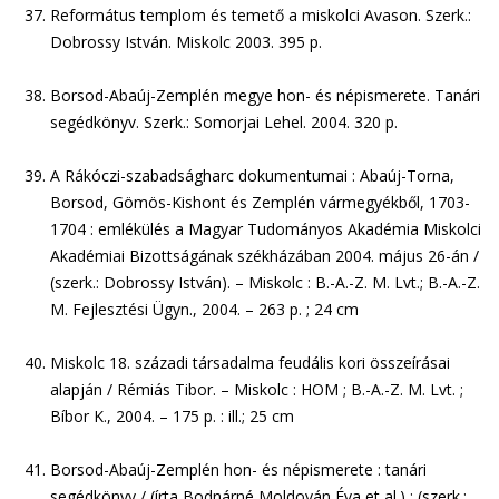
Református templom és temető a miskolci Avason. Szerk.:
Dobrossy István. Miskolc 2003. 395 p.
Borsod-Abaúj-Zemplén megye hon- és népismerete. Tanári
segédkönyv. Szerk.: Somorjai Lehel. 2004. 320 p.
A Rákóczi-szabadságharc dokumentumai : Abaúj-Torna,
Borsod, Gömös-Kishont és Zemplén vármegyékből, 1703-
1704 : emlékülés a Magyar Tudományos Akadémia Miskolci
Akadémiai Bizottságának székházában 2004. május 26-án /
(szerk.: Dobrossy István). – Miskolc : B.-A.-Z. M. Lvt.; B.-A.-Z.
M. Fejlesztési Ügyn., 2004. – 263 p. ; 24 cm
Miskolc 18. századi társadalma feudális kori összeírásai
alapján / Rémiás Tibor. – Miskolc : HOM ; B.-A.-Z. M. Lvt. ;
Bíbor K., 2004. – 175 p. : ill.; 25 cm
Borsod-Abaúj-Zemplén hon- és népismerete : tanári
segédkönyv / (írta Bodnárné Moldován Éva et al.) ; (szerk.: