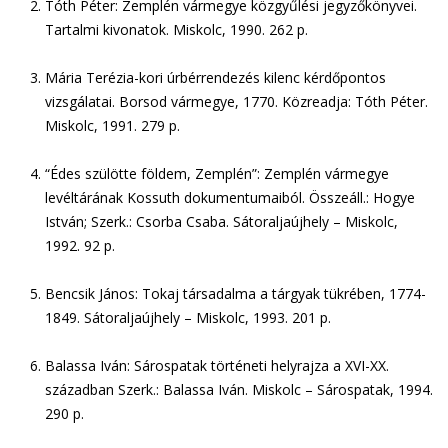
Tóth Péter: Zemplén vármegye közgyűlési jegyzőkönyvei.
Tartalmi kivonatok. Miskolc, 1990. 262 p.
Mária Terézia-kori úrbérrendezés kilenc kérdőpontos
vizsgálatai. Borsod vármegye, 1770. Közreadja: Tóth Péter.
Miskolc, 1991. 279 p.
“Édes szülötte földem, Zemplén”: Zemplén vármegye
levéltárának Kossuth dokumentumaiból. Összeáll.: Hogye
István; Szerk.: Csorba Csaba. Sátoraljaújhely – Miskolc,
1992. 92 p.
Bencsik János: Tokaj társadalma a tárgyak tükrében, 1774-
1849. Sátoraljaújhely – Miskolc, 1993. 201 p.
Balassa Iván: Sárospatak történeti helyrajza a XVI-XX.
században Szerk.: Balassa Iván. Miskolc – Sárospatak, 1994.
290 p.