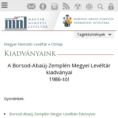
Tagintézmények
Magyar Nemzeti Levéltár
»
Címlap
Jelenlegi
Kiadványaink
hely
A Borsod-Abaúj-Zemplén Megyei Levéltár
kiadványai
1986-tól
Gyorslinkek:
Borsod-Abaúj-Zemplén Megye Levéltári Évkönyvei