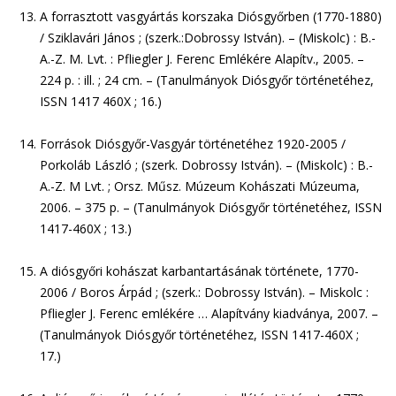
A forrasztott vasgyártás korszaka Diósgyőrben (1770-1880)
/ Sziklavári János ; (szerk.:Dobrossy István). – (Miskolc) : B.-
A.-Z. M. Lvt. : Pfliegler J. Ferenc Emlékére Alapítv., 2005. –
224 p. : ill. ; 24 cm. – (Tanulmányok Diósgyőr történetéhez,
ISSN 1417 460X ; 16.)
Források Diósgyőr-Vasgyár történetéhez 1920-2005 /
Porkoláb László ; (szerk. Dobrossy István). – (Miskolc) : B.-
A.-Z. M Lvt. ; Orsz. Műsz. Múzeum Kohászati Múzeuma,
2006. – 375 p. – (Tanulmányok Diósgyőr történetéhez, ISSN
1417-460X ; 13.)
A diósgyőri kohászat karbantartásának története, 1770-
2006 / Boros Árpád ; (szerk.: Dobrossy István). – Miskolc :
Pfliegler J. Ferenc emlékére … Alapítvány kiadványa, 2007. –
(Tanulmányok Diósgyőr történetéhez, ISSN 1417-460X ;
17.)