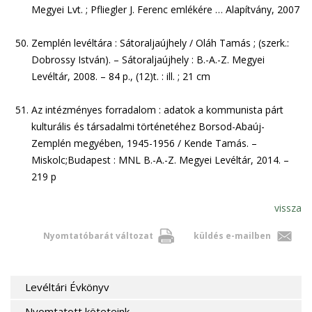
Megyei Lvt. ; Pfliegler J. Ferenc emlékére … Alapítvány, 2007
Zemplén levéltára : Sátoraljaújhely / Oláh Tamás ; (szerk.:
Dobrossy István). – Sátoraljaújhely : B.-A.-Z. Megyei
Levéltár, 2008. – 84 p., (12)t. : ill. ; 21 cm
Az intézményes forradalom : adatok a kommunista párt
kulturális és társadalmi történetéhez Borsod-Abaúj-
Zemplén megyében, 1945-1956 / Kende Tamás. –
Miskolc;Budapest : MNL B.-A.-Z. Megyei Levéltár, 2014. –
219 p
vissza
Nyomtatóbarát változat
küldés e-mailben
Levéltári Évkönyv
Nyomtatott köteteink