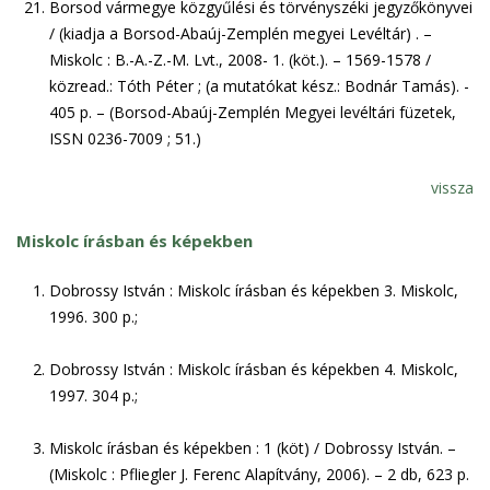
Borsod vármegye közgyűlési és törvényszéki jegyzőkönyvei
/ (kiadja a Borsod-Abaúj-Zemplén megyei Levéltár) . –
Miskolc : B.-A.-Z.-M. Lvt., 2008- 1. (köt.). – 1569-1578 /
közread.: Tóth Péter ; (a mutatókat kész.: Bodnár Tamás). -
405 p. – (Borsod-Abaúj-Zemplén Megyei levéltári füzetek,
ISSN 0236-7009 ; 51.)
vissza
Miskolc írásban és képekben
Dobrossy István : Miskolc írásban és képekben 3. Miskolc,
1996. 300 p.;
Dobrossy István : Miskolc írásban és képekben 4. Miskolc,
1997. 304 p.;
Miskolc írásban és képekben : 1 (köt) / Dobrossy István. –
(Miskolc : Pfliegler J. Ferenc Alapítvány, 2006). – 2 db, 623 p.