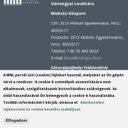
Vármegyei Levéltára
Miskolci Központ
Cím:
Hrsz.:
3515 Miskolc-Egyetemváros,
40592/11
Postacím: 3515 Miskolc-Egyetemváros,
Hrsz.: 40592/11
Telefon: +36 70 490 6024
E-mail:
bazvl@mnl.gov.hu
(link
sends
Sátoraljaújhelyi Fióklevéltár
e-
A MNL portál süti (cookie) fájlokat használ, melyeket az Ön gépén
Cím: 3980 Sátoraljaújhely, Kossuth tér
mail)
tárol a rendszer. A cookie-k személyek azonosítására nem
5.
alkalmasak, szolgáltatásaink biztosításához szükségesek. Az
Postacím: 3980 Sátoraljaújhely,
oldal használatával Ön beleegyezik a cookie-k használatába.
Kossuth tér 5.
További információért kérjük, olvassa el:
Adatkezelési
Telefon: +36 47 521 087, +36 70 490
tájékoztató és cookie kezelési szabályzat
6023
E-mail:
Elfogadom
satoraljaujhely.bazvl@mnl.gov.hu
(link