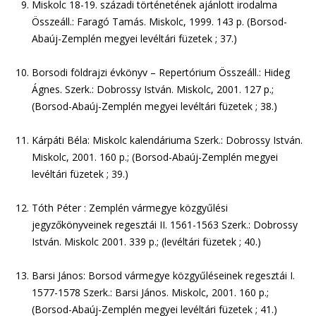
Miskolc 18-19. századi történetének ajánlott irodalma
Összeáll.: Faragó Tamás. Miskolc, 1999. 143 p. (Borsod-
Abaúj-Zemplén megyei levéltári füzetek ; 37.)
Borsodi földrajzi évkönyv – Repertórium Összeáll.: Hideg
Ágnes. Szerk.: Dobrossy István. Miskolc, 2001. 127 p.;
(Borsod-Abaúj-Zemplén megyei levéltári füzetek ; 38.)
Kárpáti Béla: Miskolc kalendáriuma Szerk.: Dobrossy István.
Miskolc, 2001. 160 p.; (Borsod-Abaúj-Zemplén megyei
levéltári füzetek ; 39.)
Tóth Péter : Zemplén vármegye közgyűlési
jegyzőkönyveinek regesztái II. 1561-1563 Szerk.: Dobrossy
István. Miskolc 2001. 339 p.; (levéltári füzetek ; 40.)
Barsi János: Borsod vármegye közgyűléseinek regesztái I.
1577-1578 Szerk.: Barsi János. Miskolc, 2001. 160 p.;
(Borsod-Abaúj-Zemplén megyei levéltári füzetek ; 41.)