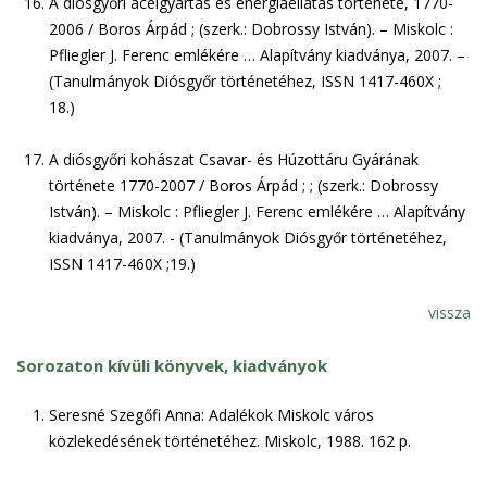
A diósgyőri acélgyártás és energiaellátás története, 1770-
2006 / Boros Árpád ; (szerk.: Dobrossy István). – Miskolc :
Pfliegler J. Ferenc emlékére … Alapítvány kiadványa, 2007. –
(Tanulmányok Diósgyőr történetéhez, ISSN 1417-460X ;
18.)
A diósgyőri kohászat Csavar- és Húzottáru Gyárának
története 1770-2007 / Boros Árpád ; ; (szerk.: Dobrossy
István). – Miskolc : Pfliegler J. Ferenc emlékére … Alapítvány
kiadványa, 2007. - (Tanulmányok Diósgyőr történetéhez,
ISSN 1417-460X ;19.)
vissza
Sorozaton kívüli könyvek, kiadványok
Seresné Szegőfi Anna: Adalékok Miskolc város
közlekedésének történetéhez. Miskolc, 1988. 162 p.