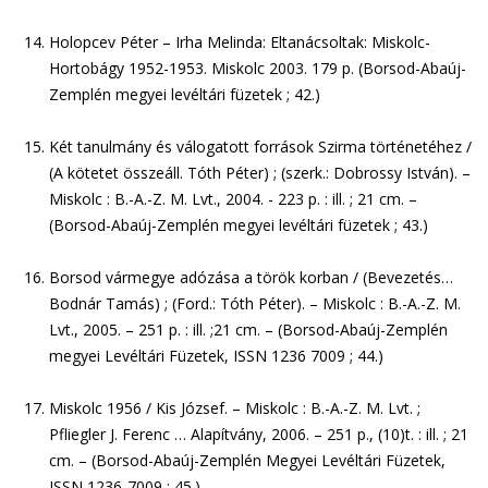
Holopcev Péter – Irha Melinda: Eltanácsoltak: Miskolc-
Hortobágy 1952-1953. Miskolc 2003. 179 p. (Borsod-Abaúj-
Zemplén megyei levéltári füzetek ; 42.)
Két tanulmány és válogatott források Szirma történetéhez /
(A kötetet összeáll. Tóth Péter) ; (szerk.: Dobrossy István). –
Miskolc : B.-A.-Z. M. Lvt., 2004. - 223 p. : ill. ; 21 cm. –
(Borsod-Abaúj-Zemplén megyei levéltári füzetek ; 43.)
Borsod vármegye adózása a török korban / (Bevezetés…
Bodnár Tamás) ; (Ford.: Tóth Péter). – Miskolc : B.-A.-Z. M.
Lvt., 2005. – 251 p. : ill. ;21 cm. – (Borsod-Abaúj-Zemplén
megyei Levéltári Füzetek, ISSN 1236 7009 ; 44.)
Miskolc 1956 / Kis József. – Miskolc : B.-A.-Z. M. Lvt. ;
Pfliegler J. Ferenc … Alapítvány, 2006. – 251 p., (10)t. : ill. ; 21
cm. – (Borsod-Abaúj-Zemplén Megyei Levéltári Füzetek,
ISSN 1236-7009 ; 45.)