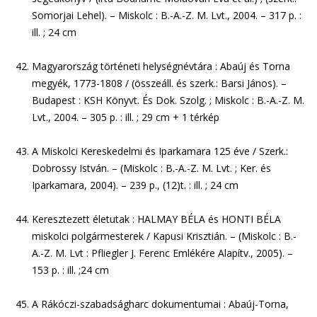
Somorjai Lehel). – Miskolc : B.-A.-Z. M. Lvt., 2004. – 317 p. :
ill. ; 24 cm
Magyarország történeti helységnévtára : Abaúj és Torna
megyék, 1773-1808 / (összeáll. és szerk.: Barsi János). –
Budapest : KSH Könyvt. És Dok. Szolg. ; Miskolc : B.-A.-Z. M.
Lvt., 2004. – 305 p. : ill. ; 29 cm + 1 térkép
A Miskolci Kereskedelmi és Iparkamara 125 éve / Szerk.:
Dobrossy István. – (Miskolc : B.-A.-Z. M. Lvt. ; Ker. és
Iparkamara, 2004). – 239 p., (12)t. : ill. ; 24 cm
Keresztezett életutak : HALMAY BÉLA és HONTI BÉLA
miskolci polgármesterek / Kapusi Krisztián. – (Miskolc : B.-
A.-Z. M. Lvt : Pfliegler J. Ferenc Emlékére Alapítv., 2005). –
153 p. : ill. ;24 cm
A Rákóczi-szabadságharc dokumentumai : Abaúj-Torna,