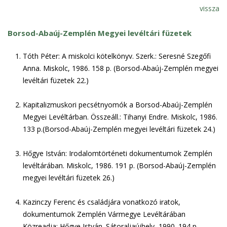
vissza
Borsod-Abaúj-Zemplén Megyei levéltári füzetek
Tóth Péter: A miskolci kötelkönyv. Szerk.: Seresné Szegőfi
Anna. Miskolc, 1986. 158 p. (Borsod-Abaúj-Zemplén megyei
levéltári füzetek 22.)
Kapitalizmuskori pecsétnyomók a Borsod-Abaúj-Zemplén
Megyei Levéltárban. Összeáll.: Tihanyi Endre. Miskolc, 1986.
133 p.(Borsod-Abaúj-Zemplén megyei levéltári füzetek 24.)
Hőgye István: Irodalomtörténeti dokumentumok Zemplén
levéltárában. Miskolc, 1986. 191 p. (Borsod-Abaúj-Zemplén
megyei levéltári füzetek 26.)
Kazinczy Ferenc és családjára vonatkozó iratok,
dokumentumok Zemplén Vármegye Levéltárában
Közreadja: Hőgye István. Sátoraljaújhely, 1990. 194 p.