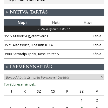
Nyitva tartás
Napi
Heti
Havi
2026. augusztus 08. sz
3515 Miskolc-Egyetemváros
Zárva
3571 Alsózsolca, Kossuth u. 149.
Zárva
3980 Sátoraljaújhely, Kossuth tér 5.
Zárva
Eseménynaptár
További események..
H
K
SZ
CS
P
SZ
V
1
2