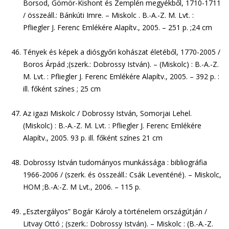
Borsod, Gömör-Kishont és Zemplén megyékből, 1710-1711
/ összeáll.: Bánkúti Imre. – Miskolc . B.-A.-Z. M. Lvt. :
Pfliegler J. Ferenc Emlékére Alapítv., 2005. – 251 p. ;24 cm
Tények és képek a diósgyőri kohászat életéből, 1770-2005 /
Boros Árpád ;(szerk.: Dobrossy István). – (Miskolc) : B.-A.-Z.
M. Lvt. : Pfliegler J. Ferenc Emlékére Alapítv., 2005. – 392 p. :
ill. főként színes ; 25 cm
Az igazi Miskolc / Dobrossy István, Somorjai Lehel.
(Miskolc) : B.-A.-Z. M. Lvt. : Pfliegler J. Ferenc Emlékére
Alapítv., 2005. 93 p. ill. főként színes 21 cm
Dobrossy István tudományos munkássága : bibliográfia
1966-2006 / (szerk. és összeáll.: Csák Leventéné). – Miskolc,
HOM ;B.-A:-Z. M Lvt., 2006. – 115 p.
„Esztergályos” Bogár Károly a történelem országútján /
Litvay Ottó ; (szerk.: Dobrossy István). – Miskolc : (B.-A.-Z.