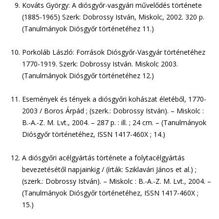
Kováts György: A diósgyőr-vasgyári művelődés története
(1885-1965) Szerk: Dobrossy István, Miskolc, 2002. 320 p.
(Tanulmányok Diósgyőr történetéhez 11.)
Porkoláb László: Források Diósgyőr-Vasgyár történetéhez
1770-1919. Szerk: Dobrossy István. Miskolc 2003.
(Tanulmányok Diósgyőr történetéhez 12.)
Események és tények a diósgyőri kohászat életéből, 1770-
2003 / Boros Árpád ; (szerk.: Dobrossy István). – Miskolc :
B.-A.-Z. M. Lvt., 2004. – 287 p. : ill. ; 24 cm. – (Tanulmányok
Diósgyőr történetéhez, ISSN 1417-460X ; 14.)
A diósgyőri acélgyártás története a folytacélgyártás
bevezetésétől napjainkig / (írták: Sziklavári János et al.) ;
(szerk.: Dobrossy István). – Miskolc : B.-A.-Z. M. Lvt., 2004. –
(Tanulmányok Diósgyőr történetéhez, ISSN 1417-460X ;
15.)