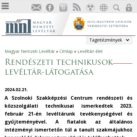
Tagintézmények
Magyar Nemzeti Levéltár
»
Címlap
»
Levéltári élet
Jelenlegi
Rendészeti technikusok
hely
levéltár-látogatása
2024.02.21.
A Szolnoki Szakképzési Centrum rendészeti és
közszolgálati technikusai ismerkedtek 2023.
február 21-én levéltárunk tevékenységével és
gyűjteményével. A fiatalok az általános
intézményi ismertetőn túl a tanult szakmájukhoz