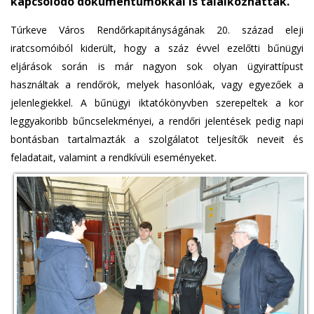
kapcsolódó dokumentumokkal is találkozhattak.
Túrkeve Város Rendőrkapitányságának 20. század eleji
iratcsomóiból kiderült, hogy a száz évvel ezelőtti bűnügyi
eljárások során is már nagyon sok olyan ügyirattípust
használtak a rendőrök, melyek hasonlóak, vagy egyezőek a
jelenlegiekkel. A bűnügyi iktatókönyvben szerepeltek a kor
leggyakoribb bűncselekményei, a rendőri jelentések pedig napi
bontásban tartalmazták a szolgálatot teljesítők neveit és
feladatait, valamint a rendkívüli eseményeket.