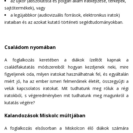
az újkor (abszolutista és polgári állam iratképzése, térképek,
sajtótermékek), vagy
a legújabbkor (audiovizuális források, elektronikus iratok)
irataiban és az azokat kutató történeti segédtudományokban.
Családom nyomában
A foglalkozás keretében a diákok ízelítőt kapnak a
családfakutatás módszereiből: hogyan kezdjenek neki, mire
figyeljenek oda, milyen iratokat használhatnak fel, és egyáltalán
miért jó, ha az ember ismeri felmenőinek életét, összegyűjti a
velük kapcsolatos iratokat. Mit tudhatunk meg róluk a régi
iratokból, s végeredményben mit tudhatunk meg magunkról a
kutatás végére?
Kalandozások Miskolc múltjában
A foglalkozás elsősorban a Miskolcon élő diákok számára