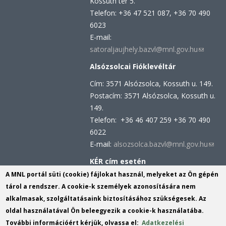
Kossuth tér 5.
Telefon: +36 47 521 087, +36 70 490
6023
E-mail:
satoraljaujhely.bazvl@mnl.gov.hu
(link
sends
Alsózsolcai Fióklevéltár
e-
Cím: 3571 Alsózsolca, Kossuth u. 149.
mail)
Postacím: 3571 Alsózsolca, Kossuth u.
149.
Telefon: +36 46 407 259 +36 70 490
6022
E-mail:
alsozsolca.bazvl@mnl.gov.hu
(link
send
KÉR cím esetén
e-
KRID azonosító: 113809158
A MNL portál süti (cookie) fájlokat használ, melyeket az Ön gépén
mail)
KÉR azonosító: MNL BAZML
tárol a rendszer. A cookie-k személyek azonosítására nem
alkalmasak, szolgáltatásaink biztosításához szükségesek. Az
oldal használatával Ön beleegyezik a cookie-k használatába.
Hivatali kapu cím:
További információért kérjük, olvassa el:
Adatkezelési