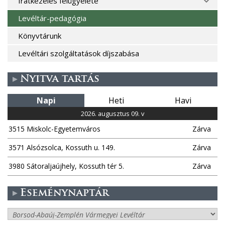
Iratkezelés felügyelete
Levéltár-pedagógia
Könyvtárunk
Levéltári szolgáltatások díjszabása
Nyitva tartás
Napi
Heti
Havi
2026. augusztus 09. v
3515 Miskolc-Egyetemváros
Zárva
3571 Alsózsolca, Kossuth u. 149.
Zárva
3980 Sátoraljaújhely, Kossuth tér 5.
Zárva
Eseménynaptár