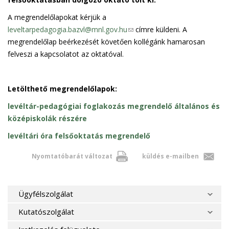
A megrendelőlapokat kérjük a
leveltarpedagogia.bazvl@mnl.gov.hu
(
címre küldeni. A
megrendelőlap beérkezését követően kollégánk hamarosan
l
felveszi a kapcsolatot az oktatóval.
i
n
k
Letölthető megrendelőlapok:
s
e
levéltár-pedagógiai foglakozás megrendelő általános és
n
középiskolák részére
d
levéltári óra felsőoktatás megrendelő
s
e
Nyomtatóbarát változat
küldés e-mailben
-
m
a
Ügyfélszolgálat
i
Kutatószolgálat
l
)