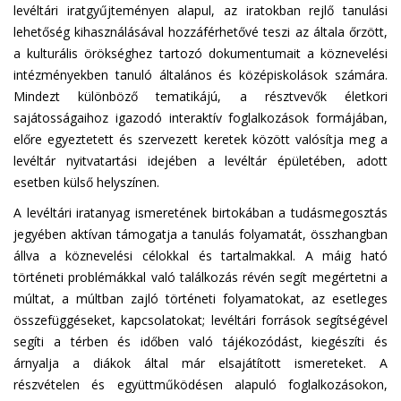
levéltári iratgyűjteményen alapul, az iratokban rejlő tanulási
lehetőség kihasználásával hozzáférhetővé teszi az általa őrzött,
a kulturális örökséghez tartozó dokumentumait a köznevelési
intézményekben tanuló általános és középiskolások számára.
Mindezt különböző tematikájú, a résztvevők életkori
sajátosságaihoz igazodó interaktív foglalkozások formájában,
előre egyeztetett és szervezett keretek között valósítja meg a
levéltár nyitvatartási idejében a levéltár épületében, adott
esetben külső helyszínen.
A levéltári iratanyag ismeretének birtokában a tudásmegosztás
jegyében aktívan támogatja a tanulás folyamatát, összhangban
állva a köznevelési célokkal és tartalmakkal. A máig ható
történeti problémákkal való találkozás révén segít megértetni a
múltat, a múltban zajló történeti folyamatokat, az esetleges
összefüggéseket, kapcsolatokat; levéltári források segítségével
segíti a térben és időben való tájékozódást, kiegészíti és
árnyalja a diákok által már elsajátított ismereteket. A
részvételen és együttműködésen alapuló foglalkozásokon,