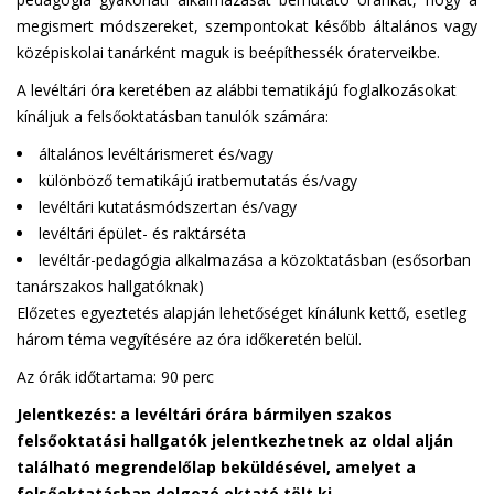
megismert módszereket, szempontokat később általános vagy
középiskolai tanárként maguk is beépíthessék óraterveikbe.
A levéltári óra keretében az alábbi tematikájú foglalkozásokat
kínáljuk a felsőoktatásban tanulók számára:
általános levéltárismeret és/vagy
különböző tematikájú iratbemutatás és/vagy
levéltári kutatásmódszertan és/vagy
levéltári épület- és raktárséta
levéltár-pedagógia alkalmazása a közoktatásban (esősorban
tanárszakos hallgatóknak)
Előzetes egyeztetés alapján lehetőséget kínálunk kettő, esetleg
három téma vegyítésére az óra időkeretén belül.
Az órák időtartama: 90 perc
Jelentkezés: a levéltári órára bármilyen szakos
felsőoktatási hallgatók jelentkezhetnek az oldal alján
található megrendelőlap beküldésével, amelyet a
felsőoktatásban dolgozó oktató tölt ki.