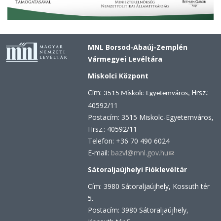
MNL Borsod-Abaúj-Zemplén
Vármegyei Levéltára
Miskolci Központ
Cím:
Hrsz.:
3515 Miskolc-Egyetemváros,
40592/11
Postacím: 3515 Miskolc-Egyetemváros,
Hrsz.: 40592/11
Telefon: +36 70 490 6024
E-mail:
bazvl@mnl.gov.hu
(link
sends
Sátoraljaújhelyi Fióklevéltár
e-
Cím: 3980 Sátoraljaújhely, Kossuth tér
mail)
5.
Postacím: 3980 Sátoraljaújhely,