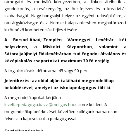
támogató és motiváló környezetben, a diákok átélhetik a
gondolkodás, a tevékenység, az önkifejezés és a kreativitás
szabadságát. Nagy hangsúlyt helyez az egyéni tudásépítésre, a
tantárgyköziségre és a Nemzeti alaptantervben meghatározott
különböző kompetenciák fejlesztésére.
A Borsod-Abaúj-Zemplén Vármegyei Levéltár két
helyszínen, a Miskolci Központban, valamint a
Sátoraljaújhelyi Fióklevéltárban tud fogadni általános és
középiskolás csoportokat maximum 30 fő erejéig.
A foglalkozások időtartama: 45 vagy 90 perc
Jelentkezés: az oldal alján található megrendelőlap
beküldésével, amelyet az iskolapedagógus tölt ki.
A megrendelőlapokat kérjük a
leveltarpedagogia.bazvl@mnl.gov.hu
(
címre küldeni. A
megrendelőlap beérkezését követően kollégánk hamarosan
l
felveszi a kapcsolatot a pedagógussal.
i
n