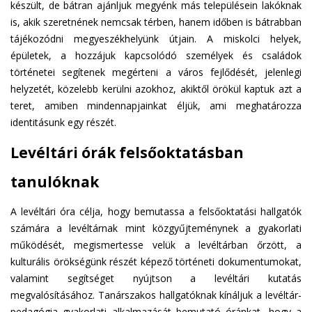
készült, de bátran ajánljuk megyénk más településein lakóknak
is, akik szeretnének nemcsak térben, hanem időben is bátrabban
tájékozódni megyeszékhelyünk útjain. A miskolci helyek,
épületek, a hozzájuk kapcsolódó személyek és családok
történetei segítenek megérteni a város fejlődését, jelenlegi
helyzetét, közelebb kerülni azokhoz, akiktől örökül kaptuk azt a
teret, amiben mindennapjainkat éljük, ami meghatározza
identitásunk egy részét.
Levéltári órák felsőoktatásban
tanulóknak
A levéltári óra célja, hogy bemutassa a felsőoktatási hallgatók
számára a levéltárnak mint közgyűjteménynek a gyakorlati
működését, megismertesse velük a levéltárban őrzött, a
kulturális örökségünk részét képező történeti dokumentumokat,
valamint segítséget nyújtson a levéltári kutatás
megvalósításához. Tanárszakos hallgatóknak kínáljuk a levéltár-
pedagógia gyakorlati alkalmazását bemutató óránkat, hogy a