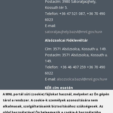
Postacím: 3980 Sátoraljaújhely,
Kossuth tér 5.
Telefon: +36 47 521 087, +36 70 490
6023
E-mail:
satoraljaujhely.bazvl@mnl.gov.hu
(link
sends
Alsózsolcai Fióklevéltár
e-
Cím: 3571 Alsózsolca, Kossuth u. 149.
mail)
Postacím: 3571 Alsózsolca, Kossuth u.
149.
Telefon: +36 46 407 259 +36 70 490
6022
E-mail:
alsozsolca.bazvl@mnl.gov.hu
(link
send
KÉR cím esetén
e-
KRID azonosító: 113809158
A MNL portál süti (cookie) fájlokat használ, melyeket az Ön gépén
mail)
KÉR azonosító: MNL BAZML
tárol a rendszer. A cookie-k személyek azonosítására nem
alkalmasak, szolgáltatásaink biztosításához szükségesek. Az
oldal használatával Ön beleegyezik a cookie-k használatába.