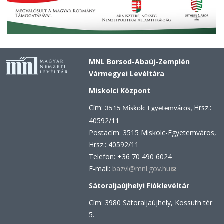
MNL Borsod-Abaúj-Zemplén
Vármegyei Levéltára
Miskolci Központ
Cím:
Hrsz.:
3515 Miskolc-Egyetemváros,
40592/11
Postacím: 3515 Miskolc-Egyetemváros,
Hrsz.: 40592/11
Telefon: +36 70 490 6024
E-mail:
bazvl@mnl.gov.hu
(link
sends
Sátoraljaújhelyi Fióklevéltár
e-
Cím: 3980 Sátoraljaújhely, Kossuth tér
mail)
5.