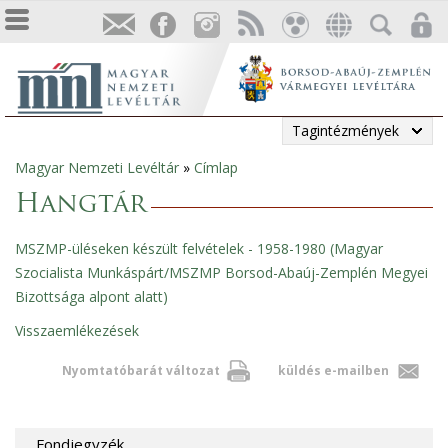
Tagintézmények
Magyar Nemzeti Levéltár
»
Címlap
Jelenlegi
Hangtár
hely
MSZMP-üléseken készült felvételek - 1958-1980 (Magyar
Szocialista Munkáspárt/MSZMP Borsod-Abaúj-Zemplén Megyei
Bizottsága alpont alatt)
Visszaemlékezések
Nyomtatóbarát változat
küldés e-mailben
Fondjegyzék