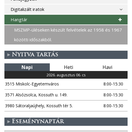
Digitalizált iratok
Hangtár
MSZMP-üléseken készült felvételek az 1958 és 1967
közötti időszakból.
Nyitva tartás
Napi
Heti
Havi
2026. augusztus 06. cs
3515 Miskolc-Egyetemváros
8:00-15:30
3571 Alsózsolca, Kossuth u. 149.
8:00-15:30
3980 Sátoraljaújhely, Kossuth tér 5.
8:00-15:30
Eseménynaptár