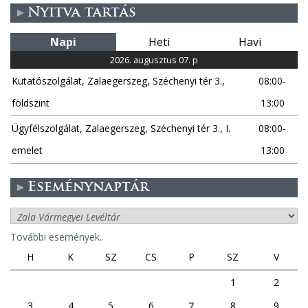
Nyitva tartás
Napi
Heti
Havi
2026. augusztus 07. p
Kutatószolgálat, Zalaegerszeg, Széchenyi tér 3.,
08:00-
földszint
13:00
Ügyfélszolgálat, Zalaegerszeg, Széchenyi tér 3., I.
08:00-
emelet
13:00
Eseménynaptár
További események..
H
K
SZ
CS
P
SZ
V
1
2
3
4
5
6
7
8
9