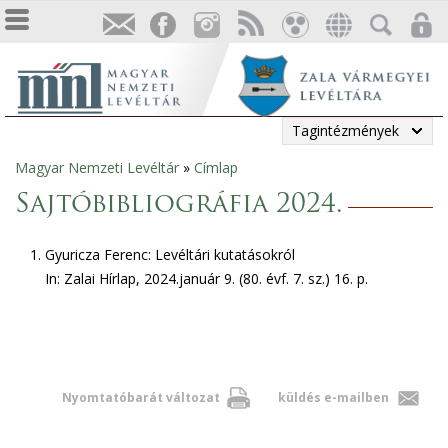
Tagintézmények
Magyar Nemzeti Levéltár
»
Címlap
Jelenlegi
Sajtóbibliográfia 2024.
hely
Gyuricza Ferenc: Levéltári kutatásokról
In: Zalai Hírlap, 2024.január 9. (80. évf. 7. sz.) 16. p.
Nyomtatóbarát változat
küldés e-mailben