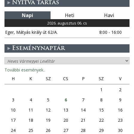
Nyitva tartás
a
Napi
Heti
Havi
l
2026. augusztus 06. cs
a
Eger, Mátyás király út 62/A.
8:00 - 16:00
k
Eseménynaptár
További események..
H
K
SZ
CS
P
SZ
V
1
2
3
4
5
6
7
8
9
10
11
12
13
14
15
16
17
18
19
20
21
22
23
24
25
26
27
28
29
30