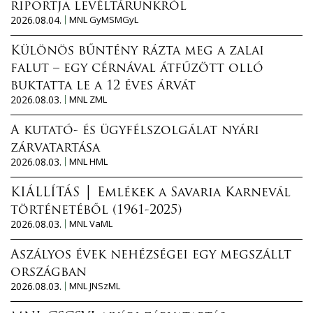
riportja levéltárunkról
2026.08.04.
MNL GyMSMGyL
Különös bűntény rázta meg a zalai
falut – egy cérnával átfűzött olló
buktatta le a 12 éves árvát
2026.08.03.
MNL ZML
A kutató- és ügyfélszolgálat nyári
zárvatartása
2026.08.03.
MNL HML
KIÁLLÍTÁS │ Emlékek a Savaria Karnevál
történetéből (1961-2025)
2026.08.03.
MNL VaML
Aszályos évek nehézségei egy megszállt
országban
2026.08.03.
MNL JNSzML