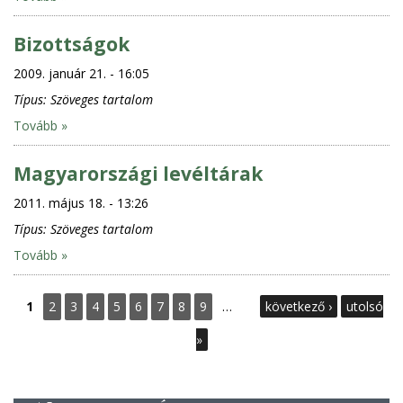
Bizottságok
2009. január 21. - 16:05
Típus:
Szöveges tartalom
Tovább »
Magyarországi levéltárak
2011. május 18. - 13:26
Típus:
Szöveges tartalom
Tovább »
O
1
2
3
4
5
6
7
8
9
…
következő ›
utolsó
l
»
d