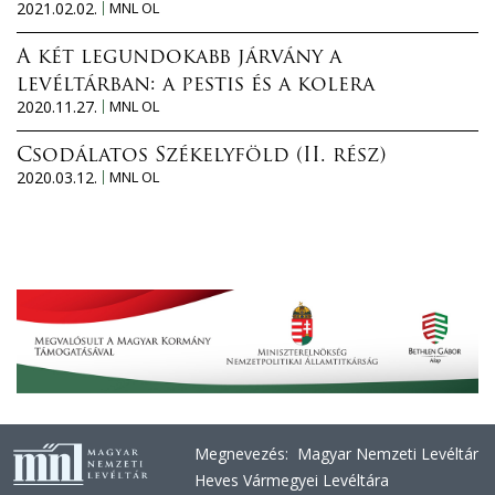
2021.02.02.
MNL OL
A két legundokabb járvány a
levéltárban: a pestis és a kolera
2020.11.27.
MNL OL
Csodálatos Székelyföld (II. rész)
2020.03.12.
MNL OL
Megnevezés: Magyar Nemzeti Levéltár
Heves Vármegyei Levéltára