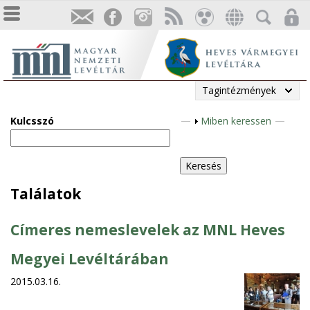
Tagintézmények
Kulcsszó
M
Miben keressen
e
g
j
e
Találatok
l
e
Címeres nemeslevelek az MNL Heves
n
í
Megyei Levéltárában
t
2015.03.16.
é
s