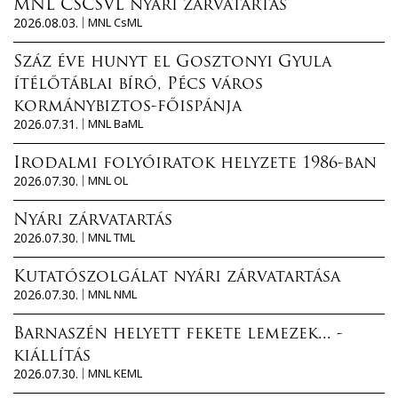
MNL CSCSVL nyári zárvatartás
2026.08.03.
MNL CsML
Száz éve hunyt el Gosztonyi Gyula
ítélőtáblai bíró, Pécs város
kormánybiztos-főispánja
2026.07.31.
MNL BaML
Irodalmi folyóiratok helyzete 1986-ban
2026.07.30.
MNL OL
Nyári zárvatartás
2026.07.30.
MNL TML
Kutatószolgálat nyári zárvatartása
2026.07.30.
MNL NML
Barnaszén helyett fekete lemezek... -
kiállítás
2026.07.30.
MNL KEML