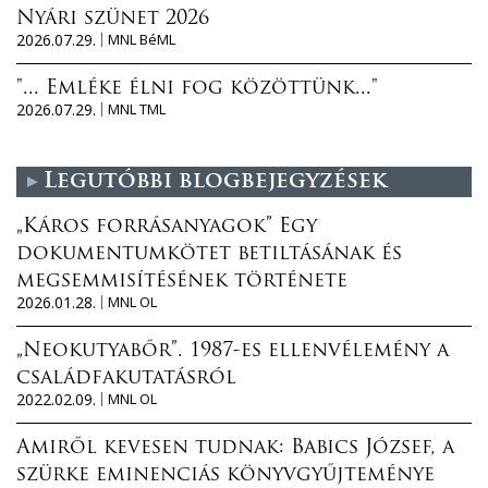
Nyári szünet 2026
2026.07.29.
MNL BéML
"... Emléke élni fog közöttünk..."
2026.07.29.
MNL TML
Legutóbbi blogbejegyzések
„Káros forrásanyagok” Egy
dokumentumkötet betiltásának és
megsemmisítésének története
2026.01.28.
MNL OL
„Neokutyabőr”. 1987-es ellenvélemény a
családfakutatásról
2022.02.09.
MNL OL
Amiről kevesen tudnak: Babics József, a
szürke eminenciás könyvgyűjteménye