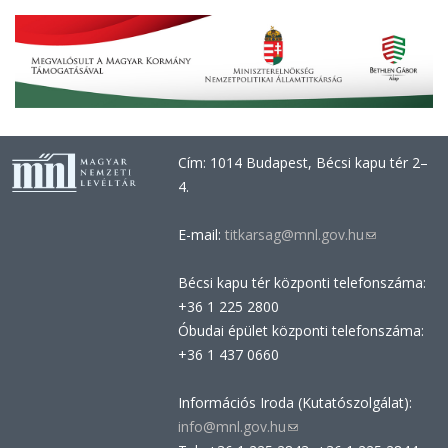
Cím: 1014 Budapest, Bécsi kapu tér 2–
4.
E-mail:
titkarsag@mnl.gov.hu
(link
sends
Bécsi kapu tér központi telefonszáma:
e-
+36 1 225 2800
mail)
Óbudai épület központi telefonszáma:
+36 1 437 0660
Információs Iroda (Kutatószolgálat):
info@mnl.gov.hu
(link