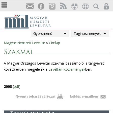
Gyorsmenü
Tagintézmények
Magyar Nemzeti Levéltár
»
Címlap
Jelenlegi
Szakmai
hely
A Magyar Országos Levéltár szakmai beszámolói a tárgyévet
követő évben megjelenik a
Levéltári Közlemények
ben.
2008
(
pdf
)
Nyomtatóbarát változat
küldés e-mailben