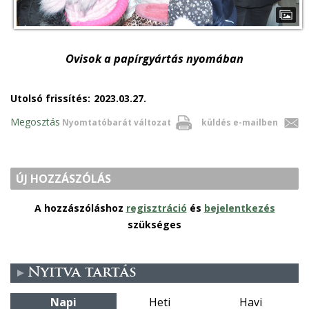
Ovisok a papírgyártás nyomában
Utolsó frissítés:
2023.03.27.
Megosztás
Nyomtatóbarát változat
küldés e-mailben
ÚJ HOZZÁSZÓLÁS
A hozzászóláshoz
regisztráció
és
bejelentkezés
szükséges
Nyitva tartás
Napi
Heti
Havi