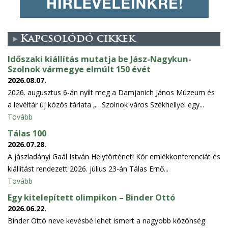
Kapcsolódó cikkek
Időszaki kiállítás mutatja be Jász-Nagykun-
Szolnok vármegye elmúlt 150 évét
2026.08.07.
2026. augusztus 6-án nyílt meg a Damjanich János Múzeum és
a levéltár új közös tárlata „…Szolnok város Székhellyel egy...
Tovább
Tálas 100
2026.07.28.
A jászladányi Gaál István Helytörténeti Kör emlékkonferenciát és
kiállítást rendezett 2026. július 23-án Tálas Ernő...
Tovább
Egy kitelepített olimpikon – Binder Ottó
2026.06.22.
Binder Ottó neve kevésbé lehet ismert a nagyobb közönség