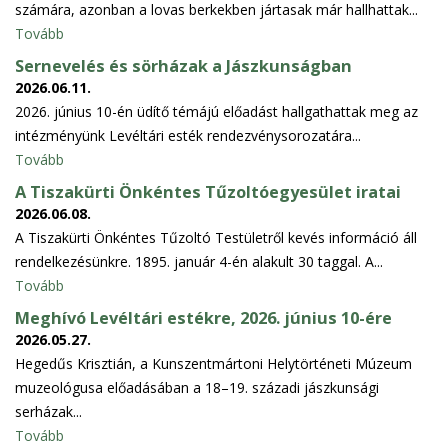
számára, azonban a lovas berkekben jártasak már hallhattak...
Tovább
Sernevelés és sörházak a Jászkunságban
2026.06.11.
2026. június 10-én üdítő témájú előadást hallgathattak meg az
intézményünk Levéltári esték rendezvénysorozatára...
Tovább
A Tiszakürti Önkéntes Tűzoltóegyesület iratai
2026.06.08.
A Tiszakürti Önkéntes Tűzoltó Testületről kevés információ áll
rendelkezésünkre. 1895. január 4-én alakult 30 taggal. A...
Tovább
Meghívó Levéltári estékre, 2026. június 10-ére
2026.05.27.
Hegedűs Krisztián, a Kunszentmártoni Helytörténeti Múzeum
muzeológusa előadásában a 18–19. századi jászkunsági
serházak...
Tovább