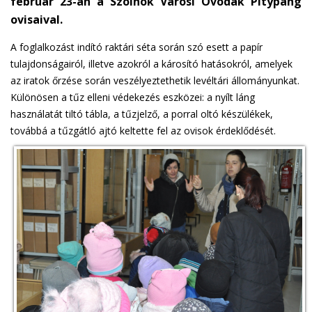
február 23-án a Szolnok Városi Óvodák Pitypang
ovisaival.
A foglalkozást indító raktári séta során szó esett a papír
tulajdonságairól, illetve azokról a károsító hatásokról, amelyek
az iratok őrzése során veszélyeztethetik levéltári állományunkat.
Különösen a tűz elleni védekezés eszközei: a nyílt láng
használatát tiltó tábla, a tűzjelző, a porral oltó készülékek,
továbbá a tűzgátló ajtó keltette fel az ovisok érdeklődését.