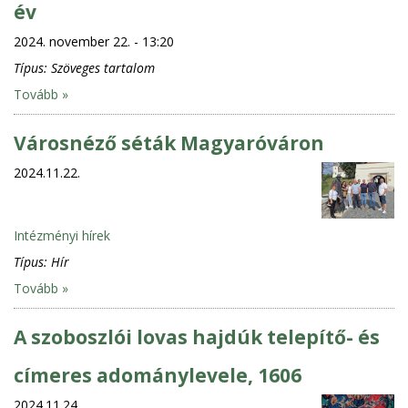
év
2024. november 22. - 13:20
Típus:
Szöveges tartalom
Tovább »
Városnéző séták Magyaróváron
2024.11.22.
Intézményi hírek
Típus:
Hír
Tovább »
A szoboszlói lovas hajdúk telepítő- és
címeres adománylevele, 1606
2024.11.24.