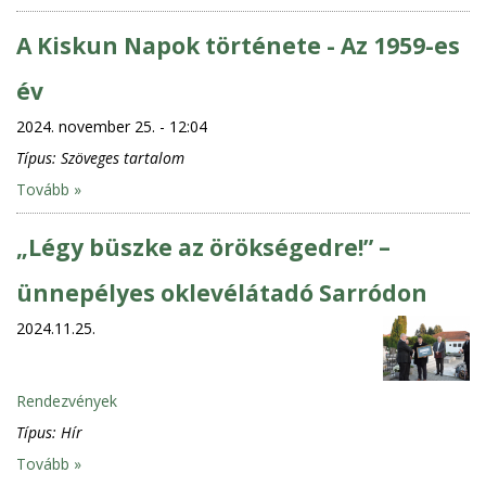
A Kiskun Napok története - Az 1959-es
év
2024. november 25. - 12:04
Típus:
Szöveges tartalom
Tovább »
„Légy büszke az örökségedre!” –
ünnepélyes oklevélátadó Sarródon
2024.11.25.
Rendezvények
Típus:
Hír
Tovább »