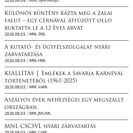
2026.08.04.
MNL GyMSMGyL
Különös bűntény rázta meg a zalai
falut – egy cérnával átfűzött olló
buktatta le a 12 éves árvát
2026.08.03.
MNL ZML
A kutató- és ügyfélszolgálat nyári
zárvatartása
2026.08.03.
MNL HML
KIÁLLÍTÁS │ Emlékek a Savaria Karnevál
történetéből (1961-2025)
2026.08.03.
MNL VaML
Aszályos évek nehézségei egy megszállt
országban
2026.08.03.
MNL JNSzML
MNL CSCSVL nyári zárvatartás
2026.08.03.
MNL CsML