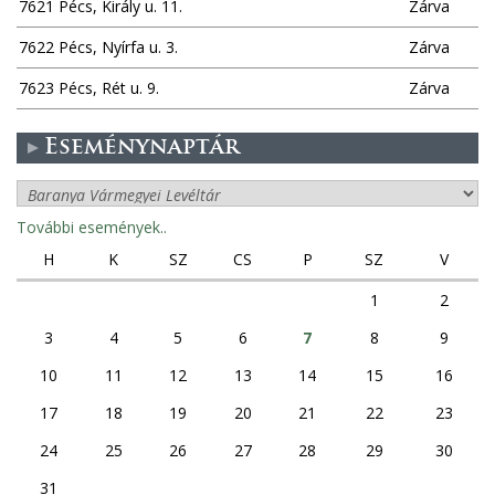
7621 Pécs, Király u. 11.
Zárva
k
7622 Pécs, Nyírfa u. 3.
Zárva
7623 Pécs, Rét u. 9.
Zárva
Eseménynaptár
További események..
H
K
SZ
CS
P
SZ
V
1
2
3
4
5
6
7
8
9
10
11
12
13
14
15
16
17
18
19
20
21
22
23
24
25
26
27
28
29
30
31