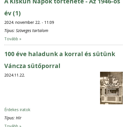
A Kiskun Napok története - Az 1946-os
év (1)
2024. november 22. - 11:09
Típus:
Szöveges tartalom
Tovább »
100 éve haladunk a korral és sütünk
Váncza sütőporral
2024.11.22.
Érdekes iratok
Típus:
Hír
Tovább »