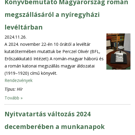
Könyvbemutató Magyarország román
megszállásáról a nyíregyházi
levéltárban
2024.11.26.
A 2024. november 22-én 10 órától a levéltár
kutatótermében mutattuk be Perczel Olivér (BFL,
Erőszakkutató Intézet) A román-magyar háború és
a román katonai megszállás magyar áldozatai
(1919–1920) című könyvét.
Rendezvények
Típus:
Hír
Tovább »
Nyitvatartás változás 2024
decemberében a munkanapok