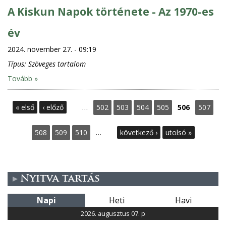
A Kiskun Napok története - Az 1970-es
év
2024. november 27. - 09:19
Típus:
Szöveges tartalom
Tovább »
O
« első
‹ előző
…
502
503
504
505
506
507
l
508
509
510
…
következő ›
utolsó »
d
a
Nyitva tartás
l
Napi
Heti
Havi
a
2026. augusztus 07. p