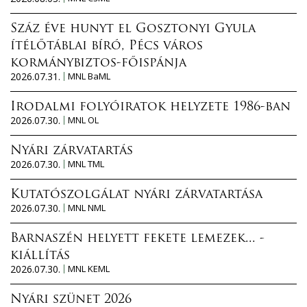
Száz éve hunyt el Gosztonyi Gyula
ítélőtáblai bíró, Pécs város
kormánybiztos-főispánja
2026.07.31.
MNL BaML
Irodalmi folyóiratok helyzete 1986-ban
2026.07.30.
MNL OL
Nyári zárvatartás
2026.07.30.
MNL TML
Kutatószolgálat nyári zárvatartása
2026.07.30.
MNL NML
Barnaszén helyett fekete lemezek... -
kiállítás
2026.07.30.
MNL KEML
Nyári szünet 2026