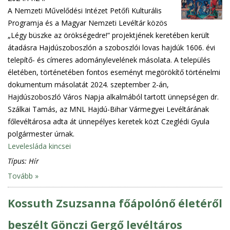
A Nemzeti Művelődési Intézet Petőfi Kulturális
Programja és a Magyar Nemzeti Levéltár közös
„Légy büszke az örökségedre!” projektjének keretében került
átadásra Hajdúszoboszlón a szoboszlói lovas hajdúk 1606. évi
telepítő- és címeres adománylevelének másolata. A település
életében, történetében fontos eseményt megörökítő történelmi
dokumentum másolatát 2024. szeptember 2-án,
Hajdúszoboszló Város Napja alkalmából tartott ünnepségen dr.
Szálkai Tamás, az MNL Hajdú-Bihar Vármegyei Levéltárának
főlevéltárosa adta át ünnepélyes keretek közt Czeglédi Gyula
polgármester úrnak.
Levelesláda kincsei
Típus:
Hír
Tovább »
Kossuth Zsuzsanna főápolónő életéről
beszélt Gönczi Gergő levéltáros