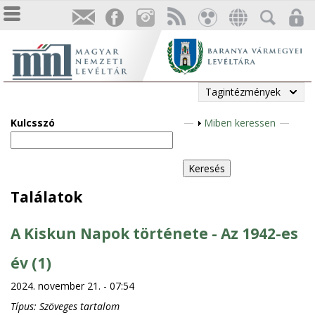
Tagintézmények
Kulcsszó
M
Miben keressen
e
g
j
e
Találatok
l
e
A Kiskun Napok története - Az 1942-es
n
í
év (1)
t
2024. november 21. - 07:54
é
Típus:
Szöveges tartalom
s