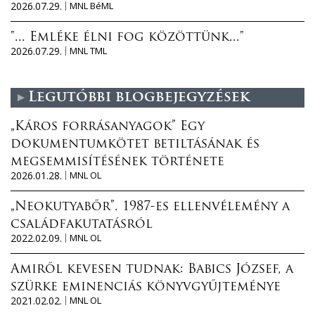
2026.07.29.
MNL BéML
"... Emléke élni fog közöttünk..."
2026.07.29.
MNL TML
Legutóbbi blogbejegyzések
„Káros forrásanyagok” Egy
dokumentumkötet betiltásának és
megsemmisítésének története
2026.01.28.
MNL OL
„Neokutyabőr”. 1987-es ellenvélemény a
családfakutatásról
2022.02.09.
MNL OL
Amiről kevesen tudnak: Babics József, a
szürke eminenciás könyvgyűjteménye
2021.02.02.
MNL OL