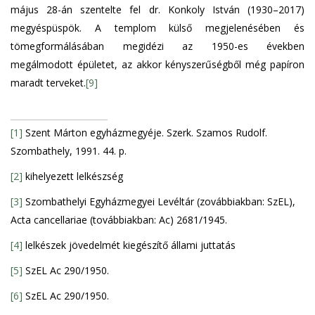
május 28-án szentelte fel dr. Konkoly István (1930–2017)
megyéspüspök. A templom külső megjelenésében és
tömegformálásában megidézi az 1950-es években
megálmodott épületet, az akkor kényszerűségből még papíron
maradt terveket.
[9]
[1]
Szent Márton egyházmegyéje. Szerk. Szamos Rudolf.
Szombathely, 1991. 44. p.
[2]
kihelyezett lelkészség
[3]
Szombathelyi Egyházmegyei Levéltár (zovábbiakban: SzEL),
Acta cancellariae (továbbiakban: Ac) 2681/1945.
[4]
lelkészek jövedelmét kiegészítő állami juttatás
[5]
SzEL Ac 290/1950.
[6]
SzEL Ac 290/1950.