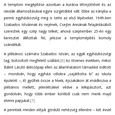
A templom megépítése azonban a kurácia létrejöttével és az
iskolák államosításával egyre sürgetőbbé vált. Ebbe az irányba a
perinti egyházközség meg is tette az első lépéseket. 1949-ben
Szabados Istvánnak és nejének, Csejtei Annának felajánlásából
szereztek egy szép nagy telket, ahová szeptember 25-én egy
keresztet állítottak fel, jelezve a templomépítés komoly
szándékát.
A plébános számára Szabados István, az egyik egyházközségi
tag, biztosított megfelelő szállást.
[6]
Az ötvenes években, mikor
Bálint László áldozópap ellen az államhatalom támadást indított
– mondván, hogy egyházi célokra „sajátította ki” az iskola
épületét –, itt gyűltek össze a hívek, éjszakákon át imádkozva a
plébános mellett, jelenlétükkel védve a lelkipásztort, azt
gondolván, hogy több ember köréből csak nem merik majd
elvinni papjukat.
[7]
A perintiek minden eléjük gördülő nehézség ellenére – két évvel