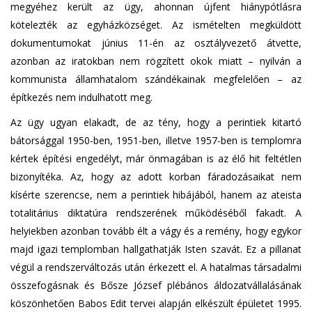
megyéhez került az ügy, ahonnan újfent hiánypótlásra
kötelezték az egyházközséget. Az ismételten megküldött
dokumentumokat június 11-én az osztályvezető átvette,
azonban az iratokban nem rögzített okok miatt – nyilván a
kommunista államhatalom szándékainak megfelelően – az
építkezés nem indulhatott meg.
Az ügy ugyan elakadt, de az tény, hogy a perintiek kitartó
bátorsággal 1950-ben, 1951-ben, illetve 1957-ben is templomra
kértek építési engedélyt, már önmagában is az élő hit feltétlen
bizonyítéka. Az, hogy az adott korban fáradozásaikat nem
kísérte szerencse, nem a perintiek hibájából, hanem az ateista
totalitárius diktatúra rendszerének működéséből fakadt. A
helyiekben azonban tovább élt a vágy és a remény, hogy egykor
majd igazi templomban hallgathatják Isten szavát. Ez a pillanat
végül a rendszerváltozás után érkezett el. A hatalmas társadalmi
összefogásnak és Bősze József plébános áldozatvállalásának
köszönhetően Babos Edit tervei alapján elkészült épületet 1995.