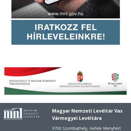
Magyar Nemzeti Levéltár Vas
Vármegyei Levéltára
9700 Szombathely, Hefele Menyhért