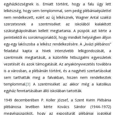
egyházközségnek is. Emiatt történt, hogy a falu úgy lett
lelkészség, hogy sem templommal, sem pedig plébániaépülettel
nem rendelkezett, ezért az új lelkésznek, Wagner Antal szalézi
szerzetesnek a szentmiséket az iskolából kialakított
szükségkápolnában kellett megtartania. A püspök azt kérte a
perintiektől és sorokmajoriaktól, hogy mindkét helységben álljon
egy-egy lakószoba a lelkész rendelkezésére. A „kvázi plébános”
feladatul kapta a hívek intenzívebb lelkigondozását, a
szentmisék megtartását, a különféle hitbuzgalmi egyesületek
vezetését és azok támogatását. Az anyakönyvvezetés továbbra
is a városban, a plébánián történt, és a nagyheti szertartásokat
sem tarthatták meg a falvakban, hiszen nem rendelkeztek
templommal.
[3]
A szentmiséket az akkor még a katolikus
egyház fenntartásában álló iskolában tartották.
1949 decemberében P. Koller József, a Szent Kvirin Plébánia
plébánosa levélben kérte Kovács Sándor (1944–1972)
megyéspüspököt, hogy az expositurát plébániai jogokkal