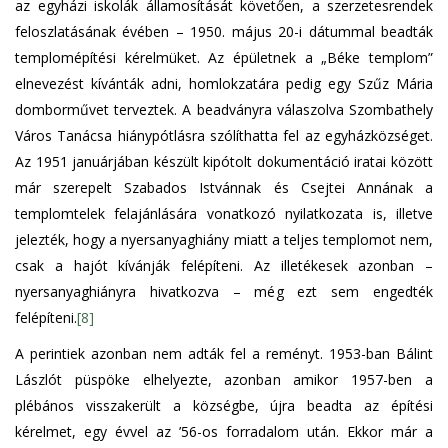
az egyházi iskolák államosítását követően, a szerzetesrendek
feloszlatásának évében – 1950. május 20-i dátummal beadták
templomépítési kérelmüket. Az épületnek a „Béke templom”
elnevezést kívánták adni, homlokzatára pedig egy Szűz Mária
domborművet terveztek. A beadványra válaszolva Szombathely
Város Tanácsa hiánypótlásra szólíthatta fel az egyházközséget.
Az 1951 januárjában készült kipótolt dokumentáció iratai között
már szerepelt Szabados Istvánnak és Csejtei Annának a
templomtelek felajánlására vonatkozó nyilatkozata is, illetve
jelezték, hogy a nyersanyaghiány miatt a teljes templomot nem,
csak a hajót kívánják felépíteni. Az illetékesek azonban –
nyersanyaghiányra hivatkozva – még ezt sem engedték
felépíteni.
[8]
A perintiek azonban nem adták fel a reményt. 1953-ban Bálint
Lászlót püspöke elhelyezte, azonban amikor 1957-ben a
plébános visszakerült a községbe, újra beadta az építési
kérelmet, egy évvel az ’56-os forradalom után. Ekkor már a