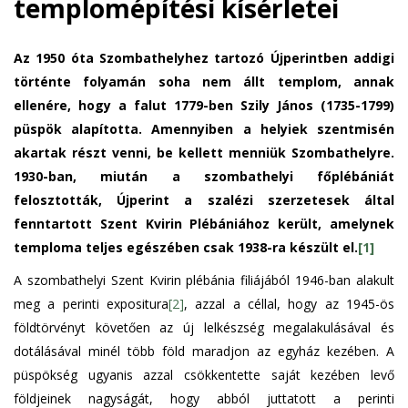
templomépítési kísérletei
Az 1950 óta Szombathelyhez tartozó Újperintben addigi
történte folyamán soha nem állt templom, annak
ellenére, hogy a falut 1779-ben Szily János (1735-1799)
püspök alapította. Amennyiben a helyiek szentmisén
akartak részt venni, be kellett menniük Szombathelyre.
1930-ban, miután a szombathelyi főplébániát
felosztották, Újperint a szalézi szerzetesek által
fenntartott Szent Kvirin Plébániához került, amelynek
temploma teljes egészében csak 1938-ra készült el.
[1]
A szombathelyi Szent Kvirin plébánia filiájából 1946-ban alakult
meg a perinti expositura
[2]
, azzal a céllal, hogy az 1945-ös
földtörvényt követően az új lelkészség megalakulásával és
dotálásával minél több föld maradjon az egyház kezében. A
püspökség ugyanis azzal csökkentette saját kezében levő
földjeinek nagyságát, hogy abból juttatott a perinti