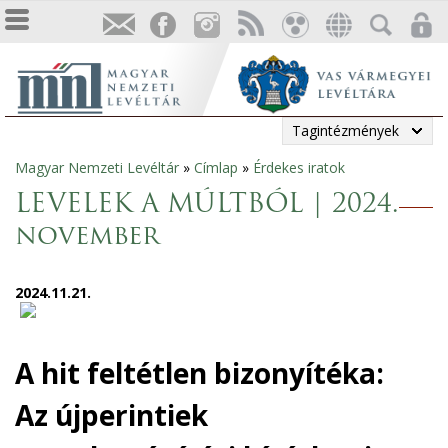
Tagintézmények
Magyar Nemzeti Levéltár
»
Címlap
»
Érdekes iratok
Jelenlegi
LEVELEK A MÚLTBÓL | 2024.
hely
november
2024.11.21.
A hit feltétlen bizonyítéka:
Az újperintiek