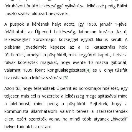
felruházott önálló lelkészséggé nyilvánítsa, lelkésszé pedig Bálint
László szalézi áldozárt nevezze ki.
A püspök a kérésnek helyt adott, így 1950. január 1-jével
felállhatott az Újperinti Lelkészség, latinosan kurácia. Az új
lelkészséghez Sorokmajor községgel egyből filia is került. A
plébánia jövedelmét képezte az a 15 katasztrális hold
földterület, amelyet a püspöktől, mint kegyúrtól kapott, illetve a
falvak kötelezték magukat, hogy évente 10 mázsa gabonát,
valamint 1039 forint kongruakiegészítést
[4]
és 8 ölnyi tűzifát
biztosítanak a lelkész számára.
[5]
Azon túl, hogy fellendítsék Újperint és Sorokmajor hitéletét, egy
teljesen más cél is vezérelte a lelkészség megalapításával mind
a plébánost, mind pedig a püspököt. Sejtették, hogy a
kommunista államhatalom valamit tervez a szerzetesrendek
ellen, ezért szerették volna, ha minél több atyának „hivatali”
helyet tudnak biztosítani.