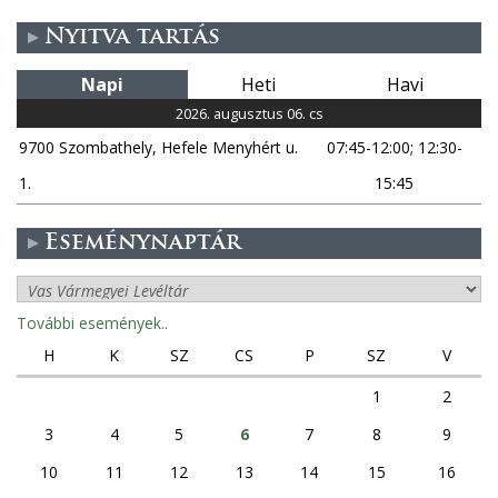
Nyitva tartás
Napi
Heti
Havi
2026. augusztus 06. cs
9700 Szombathely, Hefele Menyhért u.
07:45-12:00; 12:30-
1.
15:45
Eseménynaptár
További események..
H
K
SZ
CS
P
SZ
V
1
2
3
4
5
6
7
8
9
10
11
12
13
14
15
16