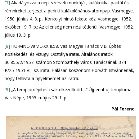
[7]
Akadályozza a népi szervek munkáját, kulákokkal paktál és
rémhíreket terjeszt a perinti kulákplébános-atompap. Vasmegye,
1950. június 4. 8. p.; Konkolyt hintő fekete kéz. Vasmegye, 1952.
október 19. 7. p.; Az ellenség nem nézi tétlenül. Vasmegye, 1952.
július 19. 3. p.
[8]
HU-MNL-VaML-XXIII.58. Vas Megyei Tanács V.B. Építés
Közlekedési és Vízügyi Osztálya iratai. Általános iratok.
30.855/2/1957. számon Szombathely Város Tanácsának 374-
P/25-1951 VII. sz. irata. Hálásan köszönöm Horváth Istvánnénak,
hogy felhívta a figyelmemet az iratra.
[9]
„A templomépítés csak elkezdődött…” Újperint új temploma.
Vas Népe, 1995. május 29. 1. p.
Pál Ferenc