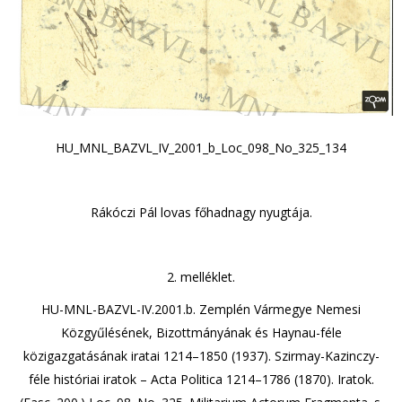
HU_MNL_BAZVL_IV_2001_b_Loc_098_No_325_134
Rákóczi Pál lovas főhadnagy nyugtája.
2. melléklet.
HU-MNL-BAZVL-IV.2001.b. Zemplén Vármegye Nemesi
Közgyűlésének, Bizottmányának és Haynau-féle
közigazgatásának iratai 1214–1850 (1937). Szirmay-Kazinczy-
féle históriai iratok – Acta Politica 1214–1786 (1870). Iratok.