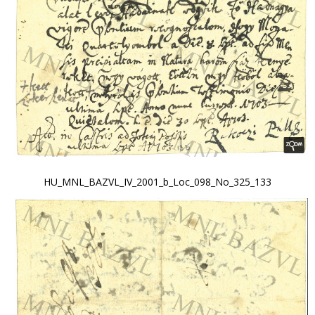
HU_MNL_BAZVL_IV_2001_b_Loc_098_No_325_133