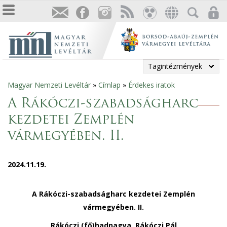
Tagintézmények
Magyar Nemzeti Levéltár
»
Címlap
»
Érdekes iratok
Jelenlegi
A Rákóczi-szabadságharc
hely
kezdetei Zemplén
vármegyében. II.
2024.11.19.
A Rákóczi-szabadságharc kezdetei Zemplén
vármegyében. II.
Rákóczi (fő)hadnagya, Rákóczi Pál