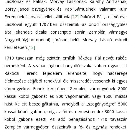
Lászlónak és Pálnak, Morvay Lászlónak, Kajathy Andrásnak,
Borsy János özvegyének és Pap Sámuelnek, valamint Kulin
Ferencnek 1 lovast kellett állítania.
[12]
Rákóczi Pált, testvérével
Lászlóval együtt 1707-ben összeírták az ónodi országgyűlés
által elrendelt dicalis conscriptio során Zemplén vármegye
Nagymihály(-homonnai) járásán belül Morvay László esküdt
kerületében.
[13]
1710 tavaszán még szintén említik Rákóczi Pál nevét rákóci
nemesként. A szabadságharc hanyatló szakaszában ugyanis II.
Rákóczi Ferenc fejedelem elrendelte, hogy hadserege
élelmezése céljából rendkívüli élelmiszeradót vessenek ki egyes
vármegyékre. Ennek keretében Zemplén vármegyének 8000
kassai köböl gabonát és 800 vágómarhát, vagy 1600 mázsa
húst kellett beszolgáltatnia, amelyből a „szegénységre” 5000
kassai köböl gabona, míg az úri és nemesi rendre 3000 kassai
köböl gabona esett. Az adó behajtásához 1710 tavaszán
Zemplén vármegyében összeírták a fő- és egyházi rendeket,