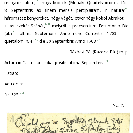
[32]
recognoscalom,
hogy Monoki (Monaki) Quartelyombol a Die.
[33]
8. Septembris ad finem mensis percipialtam, in natura
háromszáz kenyereket, négy vágót, ötvennégy köböl Abrakot, +
[34]
+ két szekér Szénát,
melyről is praesentium Testimonio Die
[35]
(ult)
ultima Septembris Anno nunc Currentis. 1703 ------
[36]
[37]
quietalom. h. e.
die 30 Septembris Anno 1703.
Rákóczi Pál (Rakoczi Páll) m. p.
[38]
Actum in Castris ad Tokaj positis ultima Septembris
Hátlap:
Ad Loc. 99.
[39]
Nr. 325.
[40]
No. 2.