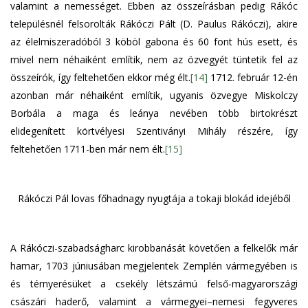
valamint a nemességet. Ebben az összeírásban pedig Rákóc
településnél felsorolták Rákóczi Pált (D. Paulus Rákóczi), akire
az élelmiszeradóból 3 köböl gabona és 60 font hús esett, és
mivel nem néhaiként említik, nem az özvegyét tüntetik fel az
összeírók, így feltehetően ekkor még élt.
[14]
1712. február 12-én
azonban már néhaiként említik, ugyanis özvegye Miskolczy
Borbála a maga és leánya nevében több birtokrészt
elidegenített körtvélyesi Szentiványi Mihály részére, így
feltehetően 1711-ben már nem élt.
[15]
Rákóczi Pál lovas főhadnagy nyugtája a tokaji blokád idejéből
A Rákóczi-szabadságharc kirobbanását követően a felkelők már
hamar, 1703 júniusában megjelentek Zemplén vármegyében is
és térnyerésüket a csekély létszámú felső-magyarországi
császári haderő, valamint a vármegyei–nemesi fegyveres