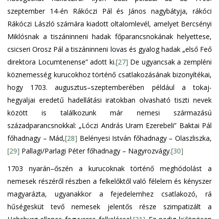
szeptember 14-én Rákóczi Pál és János nagybátyja, rákóci
Rákóczi László számára kiadott oltalomlevél, amelyet Bercsényi
Miklósnak a tiszáninneni hadak főparancsnokának helyettese,
csicseri Orosz Pál a tiszáninneni lovas és gyalog hadak „első Feő
direktora Locumtenense” adott ki.
[27]
De ugyancsak a zempléni
köznemesség kurucokhoz történő csatlakozásának bizonyítékai,
hogy 1703. augusztus–szeptemberében például a tokaj-
hegyaljai eredetű hadellátási iratokban olvasható tiszti nevek
között is találkozunk már nemesi származású
századparancsnokkal: „Lóczi András Uram Ezerebeli” Baktai Pál
főhadnagy – Mád,
[28]
Belényesi István főhadnagy – Olaszliszka,
[29]
Pallagi/Parlagi Péter főhadnagy – Nagyrozvágy.
[30]
1703 nyarán–őszén a kurucoknak történő meghódolást a
nemesek részéről részben a felkelőktől való félelem és kényszer
magyarázta, ugyanakkor a fejedelemhez csatlakozó, rá
hűségesküt tevő nemesek jelentős része szimpatizált a