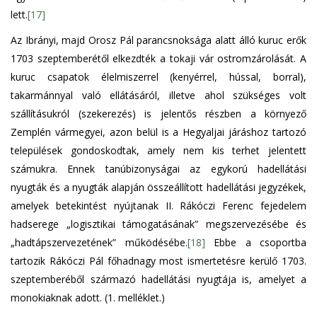
lett.
[17]
Az Ibrányi, majd Orosz Pál parancsnoksága alatt álló kuruc erők
1703 szeptemberétől elkezdték a tokaji vár ostromzárolását. A
kuruc csapatok élelmiszerrel (kenyérrel, hússal, borral),
takarmánnyal való ellátásáról, illetve ahol szükséges volt
szállításukról (szekerezés) is jelentős részben a környező
Zemplén vármegyei, azon belül is a Hegyaljai járáshoz tartozó
települések gondoskodtak, amely nem kis terhet jelentett
számukra. Ennek tanúbizonyságai az egykorú hadellátási
nyugták és a nyugták alapján összeállított hadellátási jegyzékek,
amelyek betekintést nyújtanak II. Rákóczi Ferenc fejedelem
hadserege „logisztikai támogatásának” megszervezésébe és
„hadtápszervezetének” működésébe.
[18]
Ebbe a csoportba
tartozik Rákóczi Pál főhadnagy most ismertetésre kerülő 1703.
szeptemberéből származó hadellátási nyugtája is, amelyet a
monokiaknak adott. (1. melléklet.)