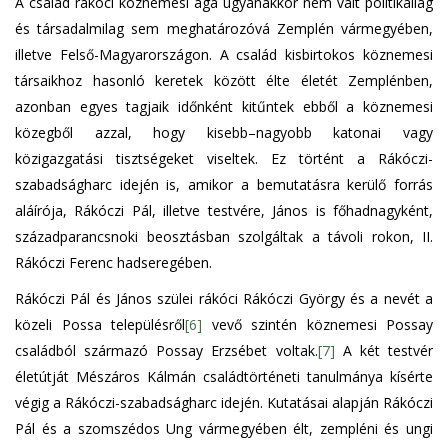
A család rákóci köznemesi ága ugyanakkor nem vált politikailag
és társadalmilag sem meghatározóvá Zemplén vármegyében,
illetve Felső-Magyarországon. A család kisbirtokos köznemesi
társaikhoz hasonló keretek között élte életét Zemplénben,
azonban egyes tagjaik időnként kitűntek ebből a köznemesi
közegből azzal, hogy kisebb–nagyobb katonai vagy
közigazgatási tisztségeket viseltek. Ez történt a Rákóczi-
szabadságharc idején is, amikor a bemutatásra kerülő forrás
aláírója, Rákóczi Pál, illetve testvére, János is főhadnagyként,
századparancsnoki beosztásban szolgáltak a távoli rokon, II.
Rákóczi Ferenc hadseregében.
Rákóczi Pál és János szülei rákóci Rákóczi György és a nevét a
közeli Possa településről
[6]
vevő szintén köznemesi Possay
családból származó Possay Erzsébet voltak.
[7]
A két testvér
életútját Mészáros Kálmán családtörténeti tanulmánya kísérte
végig a Rákóczi-szabadságharc idején. Kutatásai alapján Rákóczi
Pál és a szomszédos Ung vármegyében élt, zempléni és ungi