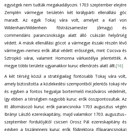
egységek nem tudták megakadályozni. 1703 szeptember elejére
Zemplén vármegye területén két királypárti ellenállási góc
maradt. Az egyik Tokaj vára volt, amelyet a Karl von
Wildenhain/Wildenhein főstrázsamester (őrnagy) és
commendáns parancsnoksága alatt álló császári helyőrség
védett. A másik ellenállási gócot a vármegye északi részén lévő
vármegyei–nemesi erők által védett erősségek, mint Csicsva és
Sztropkó várai, valamint Homonna várkastélya jelentették. A
megye többi területe ugyanakkor kuruc ellenőrzés alatt állt.
[16]
A két térség közül a stratégiailag fontosabb Tokaj vára volt,
amely biztosította a közlekedési szempontból jelentős tokaji rév
és egyben a fontos hegyaljai bortermelő mezőváros védelmét,
így ebben a térségben nagyobb kuruc erők összpontosultak. Az
itt állomásozó kuruc erők parancsnoka 1703 augusztus végén
Ibrányi László ezereskapitány, majd valamikor 1703. augusztus–
szeptember fordulójától csicseri Orosz Pál ezereskapitány és
egyben a tiszáninneni kuruc erők fődirektora (főparancsnoka)