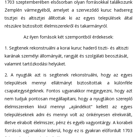
1703 szeptemberében elsősorban olyan forrásokkal találkozunk
Zemplén vármegyéből, amelyet a szerveződő kuruc hadsereg
tisztjei és altisztjei állítottak ki az egyes települések által
részükre biztosított élelmiszerekről és takarmányról.
Az ilyen források két szempontból érdekesek:
1. Segítenek rekonstruálni a korai kuruc haderő tiszti- és altiszti
karának személyi állományát, rangját és szolgálati beosztását,
valamint tartózkodási helyüket.
2. A nyugták azt is segítenek rekonstruálni, hogy az egyes
települések mennyi ellátmányt biztosítottak a különféle
csapategységeknek. Fontos ugyanakkor megjegyezni, hogy azt
nem tudjuk pontosan megállapítani, hogy a nyugtákon szereplő
élelmiszereken kívül mennyi „ajándékot” kellett az egyes
településeknek adni és mennyi volt az önkényesen elrekvirált,
illetve elrabolt élelmiszer, pénz és egyéb vagyontárgy. A korabeli
források ugyanakkor kiderül, hogy ez is gyakran előfordult 1703