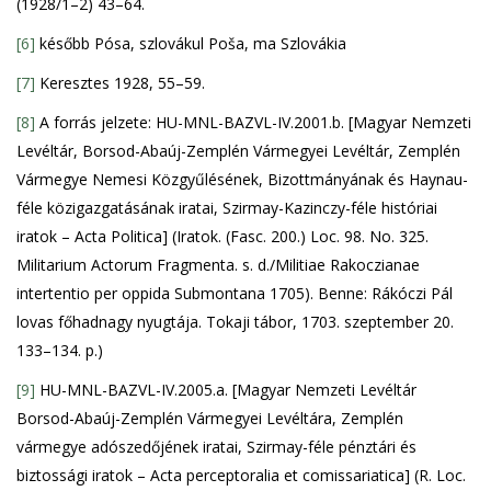
(1928/1–2) 43–64.
[6]
később Pósa, szlovákul Poša, ma Szlovákia
[7]
Keresztes 1928, 55–59.
[8]
A forrás jelzete: HU-MNL-BAZVL-IV.2001.b. [Magyar Nemzeti
Levéltár, Borsod-Abaúj-Zemplén Vármegyei Levéltár, Zemplén
Vármegye Nemesi Közgyűlésének, Bizottmányának és Haynau-
féle közigazgatásának iratai, Szirmay-Kazinczy-féle históriai
iratok – Acta Politica] (Iratok. (Fasc. 200.) Loc. 98. No. 325.
Militarium Actorum Fragmenta. s. d./Militiae Rakoczianae
intertentio per oppida Submontana 1705). Benne: Rákóczi Pál
lovas főhadnagy nyugtája. Tokaji tábor, 1703. szeptember 20.
133–134. p.)
[9]
HU-MNL-BAZVL-IV.2005.a. [Magyar Nemzeti Levéltár
Borsod-Abaúj-Zemplén Vármegyei Levéltára, Zemplén
vármegye adószedőjének iratai, Szirmay-féle pénztári és
biztossági iratok – Acta perceptoralia et comissariatica] (R. Loc.