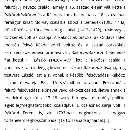
faluról
[3]
nevező család, amely a 15. század elején vált ketté a
Rákóczi/Rákóczy és a Rákócziakhoz hasonlóan a 18. században
férfiágon kihalt Morvay családra. Ebből II. Benedek (1393–1442)
[4]
a Rákócziak törzsének, míg I. Jakab (1412–1429), a Morvayak
törzsének volt az ősapja. A Rákócziak birtokai az Ondava folyó
mentén fekvő Rákóc körül voltak és a család törzsökös
zempléni köznemesi famíliává vált. Rákóczy/Rákóczi II. Benedek
fiai közül III. László (1428–1477) lett a Rákóczi család I.
vonalának, a mindvégig köznemes rákóci Rákócziak ősapja, míg
testvére László lett a II. vonal, a későbbi felsővadászi Rákóczi
család törzsatyja. Ez a 16. században az abaúji Felsővadász
faluról felsővadászi előnevét vevő Rákóczi család, illetve annak is
fejedelmi ága vált a 17–18. századi magyar és erdélyi politika
egyik legmeghatározóbb családjává. E családnak sarja volt II.
Rákóczi Ferenc is, aki 1703-ban megindította a magyar
történelem leghosszabb ideig tartó szabadságharcát.
[5]