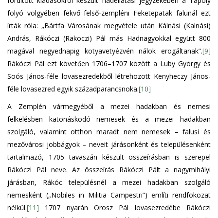
fordított kiadásokról készült hadellátási jegyzékében a Tapoly
folyó völgyében fekvő felső-zempléni Feketepatak falunál ezt
írták róla: „Bártfa Városának megvétele után Kálnási (Kalnási)
András, Rákóczi (Rakoczi) Pál más Hadnagyokkal együtt 800
magával negyednapig kotyavetyézvén nálok erogáltanak”.
[9]
Rákóczi Pál ezt követően 1706–1707 között a Luby György és
Soós János-féle lovasezredekből létrehozott Kenyheczy János-
féle lovasezred egyik századparancsnoka.
[10]
A Zemplén vármegyéből a mezei hadakban és nemesi
felkelésben katonáskodó nemesek és a mezei hadakban
szolgáló, valamint otthon maradt nem nemesek – falusi és
mezővárosi jobbágyok – neveit járásonként és településenként
tartalmazó, 1705 tavaszán készült összeírásban is szerepel
Rákóczi Pál neve. Az összeírás Rákóczi Pált a nagymihályi
járásban, Rákóc településnél a mezei hadakban szolgáló
nemesként („Nobiles in Militia Campestri”) említi rendfokozat
nélkül.
[11]
1707 nyarán Orosz Pál lovasezredébe Rákóczi