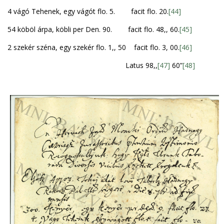
4 vágó Tehenek, egy vágót flo. 5. facit flo. 20.
[44]
54 köböl árpa, köbli per Den. 90. facit flo. 48,, 60.
[45]
2 szekér széna, egy szekér flo. 1,, 50 facit flo. 3, 00.
[46]
Latus 98,,
[47]
60”
[48]