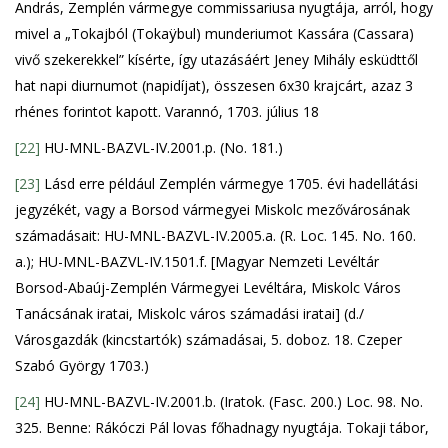
András, Zemplén vármegye commissariusa nyugtája, arról, hogy
mivel a „Tokajból (Tokaÿbul) munderiumot Kassára (Cassara)
vivő szekerekkel” kísérte, így utazásáért Jeney Mihály esküdttől
hat napi diurnumot (napidíjat), összesen 6x30 krajcárt, azaz 3
rhénes forintot kapott. Varannó, 1703. július 18
[22]
HU-MNL-BAZVL-IV.2001.p. (No. 181.)
[23]
Lásd erre például Zemplén vármegye 1705. évi hadellátási
jegyzékét, vagy a Borsod vármegyei Miskolc mezővárosának
számadásait: HU-MNL-BAZVL-IV.2005.a. (R. Loc. 145. No. 160.
a.); HU-MNL-BAZVL-IV.1501.f. [Magyar Nemzeti Levéltár
Borsod-Abaúj-Zemplén Vármegyei Levéltára, Miskolc Város
Tanácsának iratai, Miskolc város számadási iratai] (d./
Városgazdák (kincstartók) számadásai, 5. doboz. 18. Czeper
Szabó György 1703.)
[24]
HU-MNL-BAZVL-IV.2001.b. (Iratok. (Fasc. 200.) Loc. 98. No.
325. Benne: Rákóczi Pál lovas főhadnagy nyugtája. Tokaji tábor,