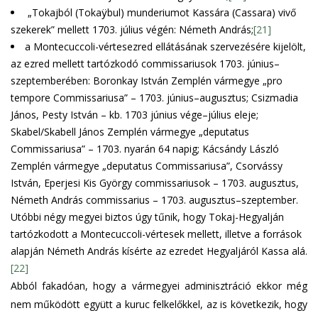
„Tokajból (Tokaÿbul) munderiumot Kassára (Cassara) vivő
szekerek” mellett 1703. július végén: Németh András;
[21]
a Montecuccoli-vértesezred ellátásának szervezésére kijelölt,
az ezred mellett tartózkodó commissariusok 1703. június–
szeptemberében: Boronkay István Zemplén vármegye „pro
tempore Commissariusa” – 1703. június–augusztus; Csizmadia
János, Pesty István – kb. 1703 június vége–július eleje;
Skabel/Skabell János Zemplén vármegye „deputatus
Commissariusa” – 1703. nyarán 64 napig; Kácsándy László
Zemplén vármegye „deputatus Commissariusa”, Csorvássy
István, Eperjesi Kis György commissariusok – 1703. augusztus,
Németh András commissarius – 1703. augusztus–szeptember.
Utóbbi négy megyei biztos úgy tűnik, hogy Tokaj-Hegyalján
tartózkodott a Montecuccoli-vértesek mellett, illetve a források
alapján Németh András kísérte az ezredet Hegyaljáról Kassa alá.
[22]
Abból fakadóan, hogy a vármegyei adminisztráció ekkor még
nem működött együtt a kuruc felkelőkkel, az is következik, hogy