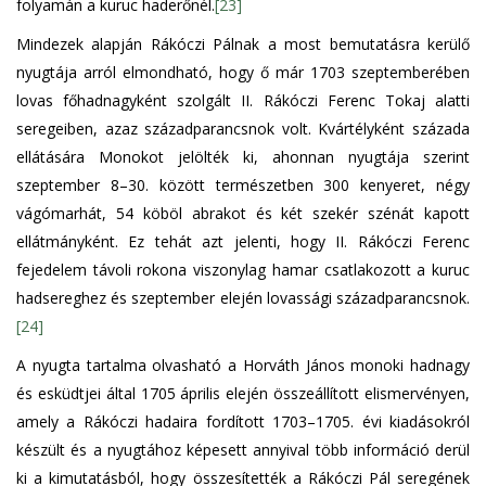
folyamán a kuruc haderőnél.
[23]
Mindezek alapján Rákóczi Pálnak a most bemutatásra kerülő
nyugtája arról elmondható, hogy ő már 1703 szeptemberében
lovas főhadnagyként szolgált II. Rákóczi Ferenc Tokaj alatti
seregeiben, azaz századparancsnok volt. Kvártélyként százada
ellátására Monokot jelölték ki, ahonnan nyugtája szerint
szeptember 8–30. között természetben 300 kenyeret, négy
vágómarhát, 54 köböl abrakot és két szekér szénát kapott
ellátmányként. Ez tehát azt jelenti, hogy II. Rákóczi Ferenc
fejedelem távoli rokona viszonylag hamar csatlakozott a kuruc
hadsereghez és szeptember elején lovassági századparancsnok.
[24]
A nyugta tartalma olvasható a Horváth János monoki hadnagy
és esküdtjei által 1705 április elején összeállított elismervényen,
amely a Rákóczi hadaira fordított 1703–1705. évi kiadásokról
készült és a nyugtához képesett annyival több információ derül
ki a kimutatásból, hogy összesítették a Rákóczi Pál seregének