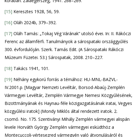
korában. Zalaegerszeg, 1941. 268–269.
[15]
Keresztes 1928, 56, 59.
[16]
Oláh 2024b, 379–392.
[17]
Oláh Tamás: „Tokaj Vég Várának” utolsó évei. In: II. Rákóczi
Ferenc az államférfi. Tanulmányok a sárospataki országgyűlés
300. évfordulóján. Szerk. Tamás Edit. (A Sárospataki Rákóczi
Múzeum Füzetei. 53.) Sárospatak, 2008. 210–227.
[18]
Takács 1941, 101.
[19]
Néhány egykorú forrás a témához: HU-MNL-BAZVL-
IV.2001.p. [Magyar Nemzeti Levéltár, Borsod-Abaúj-Zemplén
Vármegyei Levéltár, Zemplén Vármegye Nemesi Közgyűlésének,
Bizottmányának és Haynau-féle közigazgatásának iratai, Vegyes
közgyűlési iratok] (Mondy Miklós által rendezett iratok. 2.
csomó. No. 175. Szentiványi Mihály Zemplén vármegyei alispán
levele Horváth György Zemplén vármegyei esküdthöz a
Montecuccoli-vértesezred vármegyén való átvonulásáról és