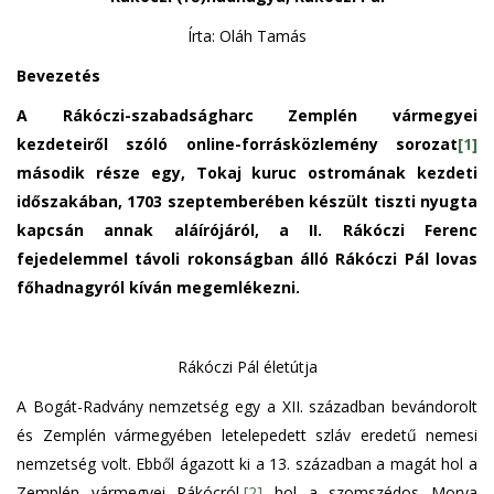
Írta: Oláh Tamás
Bevezetés
A Rákóczi-szabadságharc Zemplén vármegyei
kezdeteiről szóló online-forrásközlemény sorozat
[1]
második része egy, Tokaj kuruc ostromának kezdeti
időszakában, 1703 szeptemberében készült tiszti nyugta
kapcsán annak aláírójáról, a II. Rákóczi Ferenc
fejedelemmel távoli rokonságban álló Rákóczi Pál lovas
főhadnagyról kíván megemlékezni.
Rákóczi Pál életútja
A Bogát-Radvány nemzetség egy a XII. században bevándorolt
és Zemplén vármegyében letelepedett szláv eredetű nemesi
nemzetség volt. Ebből ágazott ki a 13. században a magát hol a
Zemplén vármegyei Rákócról,
[2]
hol a szomszédos Morva