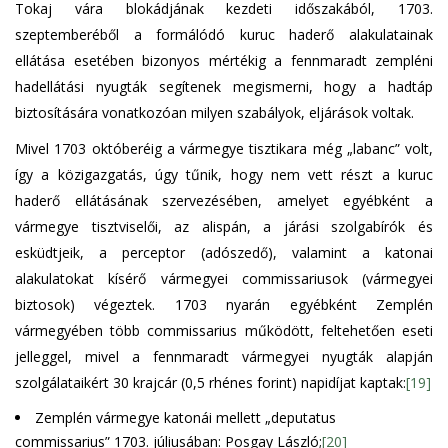
Tokaj vára blokádjának kezdeti időszakából, 1703.
szeptemberéből a formálódó kuruc haderő alakulatainak
ellátása esetében bizonyos mértékig a fennmaradt zempléni
hadellátási nyugták segítenek megismerni, hogy a hadtáp
biztosítására vonatkozóan milyen szabályok, eljárások voltak.
Mivel 1703 októberéig a vármegye tisztikara még „labanc” volt,
így a közigazgatás, úgy tűnik, hogy nem vett részt a kuruc
haderő ellátásának szervezésében, amelyet egyébként a
vármegye tisztviselői, az alispán, a járási szolgabírók és
esküdtjeik, a perceptor (adószedő), valamint a katonai
alakulatokat kísérő vármegyei commissariusok (vármegyei
biztosok) végeztek. 1703 nyarán egyébként Zemplén
vármegyében több commissarius működött, feltehetően eseti
jelleggel, mivel a fennmaradt vármegyei nyugták alapján
szolgálataikért 30 krajcár (0,5 rhénes forint) napidíjat kaptak:
[19]
Zemplén vármegye katonái mellett „deputatus
commissarius” 1703. júliusában: Posgay László;
[20]