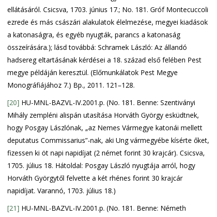
ellátásáról. Csicsva, 1703. június 17.; No. 181. Gróf Montecuccoli
ezrede és más császári alakulatok élelmezése, megyei kiadások
a katonaságra, és egyéb nyugták, parancs a katonaság
összeírására.); lásd továbbá: Schramek László: Az állandó
hadsereg eltartásának kérdései a 18. század első felében Pest
megye példáján keresztül. (Előmunkálatok Pest Megye
Monográfiájához 7.) Bp., 2011. 121–128.
[20]
HU-MNL-BAZVL-IV.2001.p. (No. 181. Benne: Szentiványi
Mihály zempléni alispán utasítása Horváth György esküdtnek,
hogy Posgay Lászlónak, „az Nemes Vármegye katonái mellett
deputatus Commissarius”-nak, aki Ung vármegyébe kísérte őket,
fizessen ki öt napi napidíjat (2 német forint 30 krajcár). Csicsva,
1705. július 18. Hátoldal: Posgay László nyugtája arról, hogy
Horváth Györgytől felvette a két rhénes forint 30 krajcár
napidíjat. Varannó, 1703. július 18.)
[21]
HU-MNL-BAZVL-IV.2001.p. (No. 181. Benne: Németh