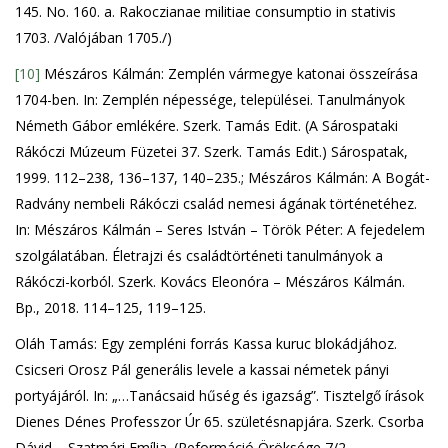
145. No. 160. a. Rakoczianae militiae consumptio in stativis
1703. /Valójában 1705./)
[10]
Mészáros Kálmán: Zemplén vármegye katonai összeírása
1704-ben. In: Zemplén népessége, települései. Tanulmányok
Németh Gábor emlékére. Szerk. Tamás Edit. (A Sárospataki
Rákóczi Múzeum Füzetei 37. Szerk. Tamás Edit.) Sárospatak,
1999. 112–238, 136–137, 140–235.; Mészáros Kálmán: A Bogát-
Radvány nembeli Rákóczi család nemesi ágának történetéhez.
In: Mészáros Kálmán – Seres István – Török Péter: A fejedelem
szolgálatában. Életrajzi és családtörténeti tanulmányok a
Rákóczi-korból. Szerk. Kovács Eleonóra – Mészáros Kálmán.
Bp., 2018. 114–125, 119–125.
Oláh Tamás: Egy zempléni forrás Kassa kuruc blokádjához.
Csicseri Orosz Pál generális levele a kassai németek pányi
portyájáról. In: „…Tanácsaid hűség és igazság”. Tisztelgő írások
Dienes Dénes Professzor Úr 65. születésnapjára. Szerk. Csorba
Dávid – Szatmári Emília. (Reformáció Öröksége 7/2.