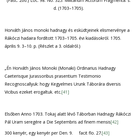
(Fasc. 200.) Loc. 98. No. 325. Militarium Actorum Fragmenta. s.
d. (1703–1705).
Horváth János monoki hadnagy és esküdtjeinek elismervénye a
Rákóczi hadaira fordított 1703–1705. évi kiadásokról. 1705.
április 9. 3–10. p. (Részlet a 3. oldalról.)
„Én Horváth János Monoki (Monaki) Ordinarius Hadnagy
Caeterisque Jurassoribus prasentium Testimonio
Recognoscallyuk: hogy Kegyelmes Urunk Táborára diversis
Vicibus ezeket erogaltuk. etc.
[41]
Elsőben Anno 1703. Tokaj alatt lévő Táborban Hadnagy Rákóczi
Pál Uram seregére a Die Septembris ad finem mensis
[42]
300 kenyér, egy kenyér per Den. 9. facit flo. 27.
[43]