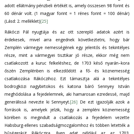
adott ellátmány pénzbeli értékét is, amely összesen 98 forint és
60 dénár volt. (1 magyar forint = 1 rénes forint = 100 dénár)
(Lásd: 2. melléklet)
[25]
Rákóczi Pál nyugtája és az ott szereplő adatok azért is
érdekesek, mivel arra engednek következtetni, hogy bár
Zemplén vármegye nemességének egy jelentős és tekintélyes
része, mint a vármegyei tisztikar jó része, ekkor még nem
csatlakozott a kuruc felkeléshez, de 1703 késő nyarán–kora
őszén Zemplénben is elkezdődött a fő- és köznemesség
csatlakozása Rákóczihoz. Ezt támasztja alá a tekintélyes
bodrogközi nagybirtokos és katona báró Sennyey István
meghódolása a fejedelemnek, aki hamarosan ezredessé, majd
generálissá nevezte ki Sennyeyt.
[26]
De ezt igazolják azok a
források is, amelyek jelzik, hogy a zempléni köznemesség
körében is megindult a csatlakozás a fejedelem vezette
Habsburg-ellenes szabadságmozgalomhoz és többen letették a
hűségesküt Rákóczira. Ilyen adat például az az 1703.