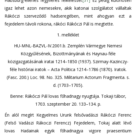
Habsburg-ellenes fegyveres felkeléssel.
[31]
Ez pedig különösen
igaz lehet azon nemesekre, akik katonai szolgálatot vállaltak
Rákóczi szerveződő hadseregében, mint ahogyan ezt a
fejedelem távoli rokona, rákóci Rákóczi Pál is megtette.
1. melléklet
HU-MNL-BAZVL-IV.2001.b. Zemplén Vármegye Nemesi
Közgyűlésének, Bizottmányának és Haynau-féle
közigazgatásának iratai 1214–1850 (1937). Szirmay-Kazinczy-
féle históriai iratok – Acta Politica 1214–1786 (1870). Iratok.
(Fasc. 200.) Loc. 98. No. 325. Militarium Actorum Fragmenta. s.
d. (1703–1705).
Benne: Rákóczi Pál lovas főhadnagy nyugtája. Tokaji tábor,
1703. szeptember 20. 133–134. p.
Én alól megírt Kegyelmes Urunk felsővadászi Rákóczi Ferenc
(Felső Vadászi Rákoczi Ferencz) Fejedelem, Tokaj alatt lévő
lovas Hadainak egyik főhadnagya vigore praesentium