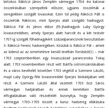
birtokos Rákóczi János Zemplén vármegye 1704. évi katonai
összeírásában szerepeltek először, ugyanis összeírták a
seregeikben szolgált lovasokat. Ezen túl pedig Rákóczi Pált is
összeírták Rákócon, mint Eperjes alatt szolgáló hadnagyot.
Rákóczi Pál és János ekkor (fő-)hadnagyok Luby György
lovasezredében, amely Eperjes alatt harcolt és a két testvér
1707-ig szolgált főhadnagyként századparancsnoki beosztásban
II. Rákóczi Ferenc hadseregében. Közülük is Rákóczi Pál – amint
az kiderül az az ismertetésre kerülő levéltári forrásból
[8]
– már
1703 szeptemberében egy lovasszázad parancsnoka Tokaj
alatt. 1703 novemberében részt vett Bártfa ostromzárolásában
és a város bevételét követően 1703 végétől a Szemere László,
majd Luby György-féle lovasezreddel Eperjes blokádjában vett
részt. A Szemere László által vezetett 1703 őszi Sáros
vármegyei hadjáratban és ennek keretében Bártfa
elfoglalásában való részvételét bizonyítja, hogy Zemplén
vármegye 1703–1705 között a kuruc hadsereg ellátására