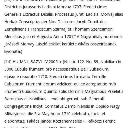
Districtus Jurassoris Ladislai Morvay 1707. Eredeti címe:
Generalis Extractus Dicalis. Processus Jurati Ladislai Morvaj alias
Horkak Conscriptus per Nos Dicatores Incyti Comitatus
Zempliniensis Franciscum Szirmaj et Thomam Szentsimoni
Mensibus Julio et Augusto Anno 1707.” A Nagymihály-homonnai
járásból Morvay László esküdt kerülete dikális összeírásának
kivonata.)
[14]
HU-MNL-BAZVL-IV.2005.a. (N. Loc 122. No. 89. Nobilium in
3000 Cubulis frumenti pro necessitatibus Belli Subsidium,
ejusque repartitio 1710. Eredeti címe: Limitatio Termille
Cubulorum Frumenti eorum videlicet, qui ex adrepartitio m/8
Frumenti Cubulorum Quanto solis Dominis Magnatibus Praelatis
Baronibus et Nobilibus …endi obtigerunt, sub Generali
Congregatione Inclyti Comitatus Zempliniensis in Oppido Nagy
Mihalyiensis die 5ta May Anno 1710 celebrata, facta et
elaborata.); Takács János: Közteherviselés II. Rákóczi Ferenc