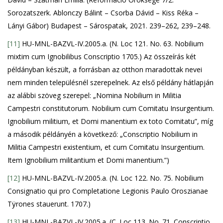
Sorozatszerk. Ablonczy Bálint – Csorba Dávid – Kiss Réka –
Lányi Gábor) Budapest – Sárospatak, 2021. 239–262, 239–248.
[11]
HU-MNL-BAZVL-IV.2005.a. (N. Loc 121. No. 63. Nobilium
mixtim cum Ignobilibus Conscriptio 1705.) Az összeírás két
példányban készült, a forrásban az otthon maradottak nevei
nem minden településnél szerepelnek. Az első példány hátlapján
az alábbi szöveg szerepel: „Nomina Nobilium in Militia
Campestri constitutorum. Nobilium cum Comitatu Insurgentium.
Ignobilium militium, et Domi manentium ex toto Comitatu”, míg
a második példányén a következő: „Conscriptio Nobilium in
Militia Campestri existentium, et cum Comitatu Insurgentium.
Item Ignobilium militantium et Domi manentium.”)
[12]
HU-MNL-BAZVL-IV.2005.a. (N. Loc 122. No. 75. Nobilium
Consignatio qui pro Completatione Legionis Paulo Oroszianae
Tÿrones stauerunt. 1707.)
[13]
HU-MNL-BAZVL-IV.2005.a. (C. Loc 113. No. 71. Conscriptio