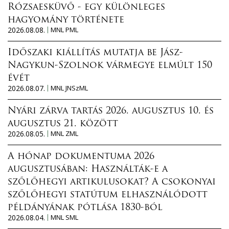
Rózsaesküvő - egy különleges
hagyomány története
2026.08.08.
MNL PML
Időszaki kiállítás mutatja be Jász-
Nagykun-Szolnok vármegye elmúlt 150
évét
2026.08.07.
MNL JNSzML
Nyári zárva tartás 2026. augusztus 10. és
augusztus 21. között
2026.08.05.
MNL ZML
A hónap dokumentuma 2026
augusztusában: Használták-e a
szőlőhegyi artikulusokat? A csokonyai
szőlőhegyi statútum elhasználódott
példányának pótlása 1830-ból
2026.08.04.
MNL SML