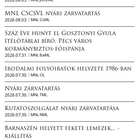
MNL CSCSVL nyári zárvatartás
2026.08.03.
MNL CsML
Száz éve hunyt el Gosztonyi Gyula
ítélőtáblai bíró, Pécs város
kormánybiztos-főispánja
2026.07.31.
MNL BaML
Irodalmi folyóiratok helyzete 1986-ban
2026.07.30.
MNL OL
Nyári zárvatartás
2026.07.30.
MNL TML
Kutatószolgálat nyári zárvatartása
2026.07.30.
MNL NML
Barnaszén helyett fekete lemezek... -
kiállítás