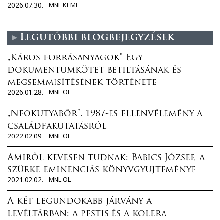
2026.07.30.
MNL KEML
Legutóbbi blogbejegyzések
„Káros forrásanyagok” Egy
dokumentumkötet betiltásának és
megsemmisítésének története
2026.01.28.
MNL OL
„Neokutyabőr”. 1987-es ellenvélemény a
családfakutatásról
2022.02.09.
MNL OL
Amiről kevesen tudnak: Babics József, a
szürke eminenciás könyvgyűjteménye
2021.02.02.
MNL OL
A két legundokabb járvány a
levéltárban: a pestis és a kolera