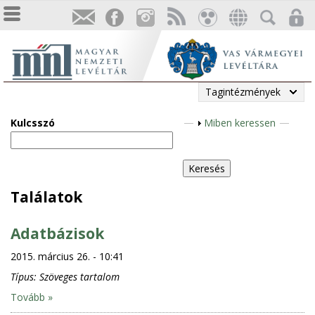
Tagintézmények
Kulcsszó
M
Miben keressen
e
g
j
e
Találatok
l
e
Adatbázisok
n
2015. március 26. - 10:41
í
t
Típus:
Szöveges tartalom
é
Tovább »
s