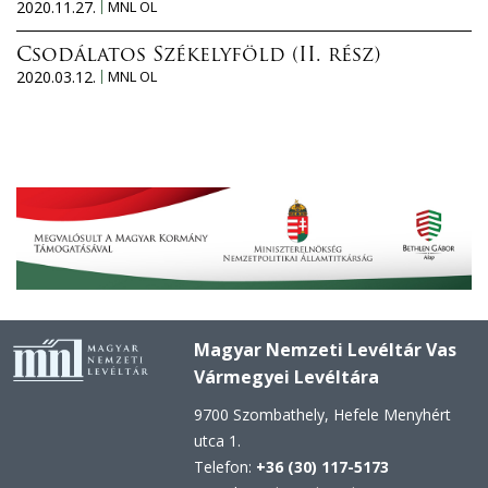
2020.11.27.
MNL OL
Csodálatos Székelyföld (II. rész)
2020.03.12.
MNL OL
Magyar Nemzeti Levéltár Vas
Vármegyei Levéltára
9700 Szombathely, Hefele Menyhért
utca 1.
Telefon:
+36 (30) 117-5173