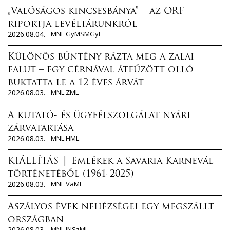
„Valóságos kincsesbánya” – az ORF
riportja levéltárunkról
2026.08.04.
MNL GyMSMGyL
Különös bűntény rázta meg a zalai
falut – egy cérnával átfűzött olló
buktatta le a 12 éves árvát
2026.08.03.
MNL ZML
A kutató- és ügyfélszolgálat nyári
zárvatartása
2026.08.03.
MNL HML
KIÁLLÍTÁS │ Emlékek a Savaria Karnevál
történetéből (1961-2025)
2026.08.03.
MNL VaML
Aszályos évek nehézségei egy megszállt
országban
2026.08.03.
MNL JNSzML