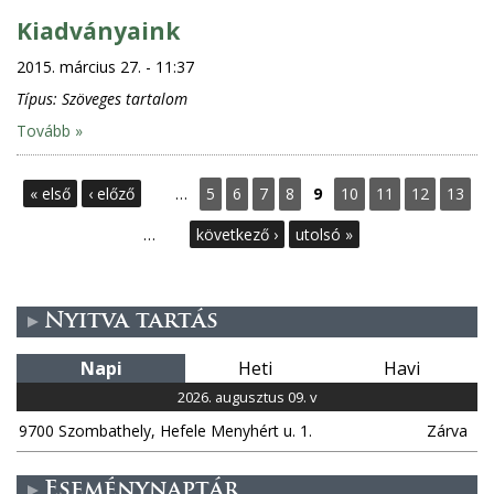
Kiadványaink
2015. március 27. - 11:37
Típus:
Szöveges tartalom
Tovább »
O
« első
‹ előző
…
5
6
7
8
9
10
11
12
13
l
…
következő ›
utolsó »
d
Nyitva tartás
a
Napi
Heti
Havi
l
2026. augusztus 09. v
a
9700 Szombathely, Hefele Menyhért u. 1.
Zárva
k
Eseménynaptár