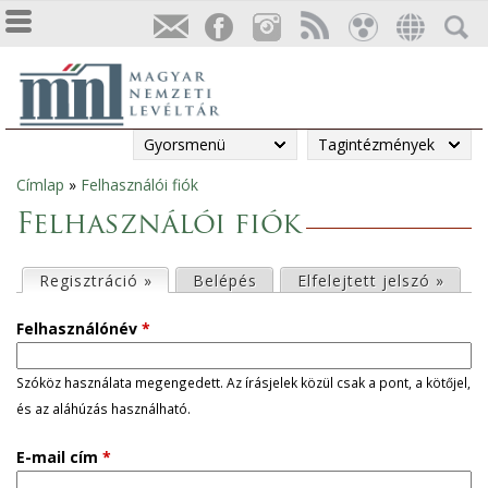
Gyorsmenü
Tagintézmények
Címlap
»
Felhasználói fiók
Jelenlegi
Felhasználói fiók
hely
E
Regisztráció »
(aktív fül)
Belépés
Elfelejtett jelszó »
l
Felhasználónév
*
s
Szóköz használata megengedett. Az írásjelek közül csak a pont, a kötőjel,
és az aláhúzás használható.
ő
E-mail cím
*
d