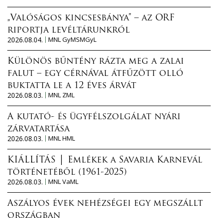
„Valóságos kincsesbánya” – az ORF
riportja levéltárunkról
2026.08.04.
MNL GyMSMGyL
Különös bűntény rázta meg a zalai
falut – egy cérnával átfűzött olló
buktatta le a 12 éves árvát
2026.08.03.
MNL ZML
A kutató- és ügyfélszolgálat nyári
zárvatartása
2026.08.03.
MNL HML
KIÁLLÍTÁS │ Emlékek a Savaria Karnevál
történetéből (1961-2025)
2026.08.03.
MNL VaML
Aszályos évek nehézségei egy megszállt
országban