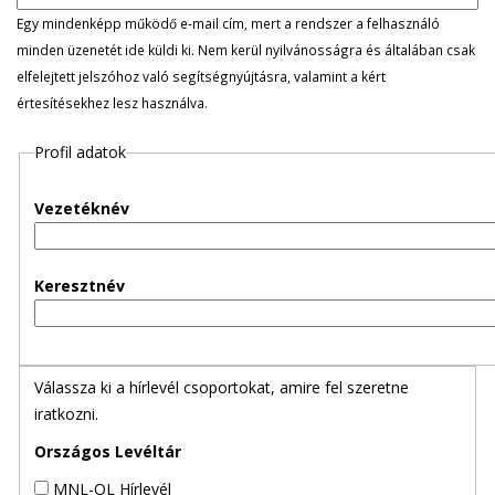
l
Egy mindenképp működő e-mail cím, mert a rendszer a felhasználó
minden üzenetét ide küldi ki. Nem kerül nyilvánosságra és általában csak
e
elfelejtett jelszóhoz való segítségnyújtásra, valamint a kért
értesítésekhez lesz használva.
g
Profil adatok
e
s
Vezetéknév
f
Keresztnév
ü
l
Válassza ki a hírlevél csoportokat, amire fel szeretne
e
iratkozni.
k
Országos Levéltár
MNL-OL Hírlevél