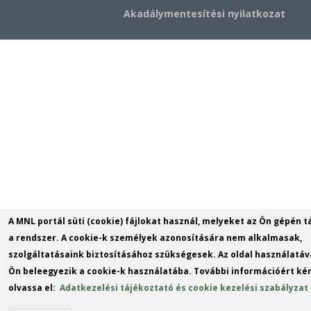
Akadálymentesítési nyilatkozat
A MNL portál süti (cookie) fájlokat használ, melyeket az Ön gépén t
a rendszer. A cookie-k személyek azonosítására nem alkalmasak,
szolgáltatásaink biztosításához szükségesek. Az oldal használatáv
Ön beleegyezik a cookie-k használatába. További információért kér
olvassa el:
Adatkezelési tájékoztató és cookie kezelési szabályzat