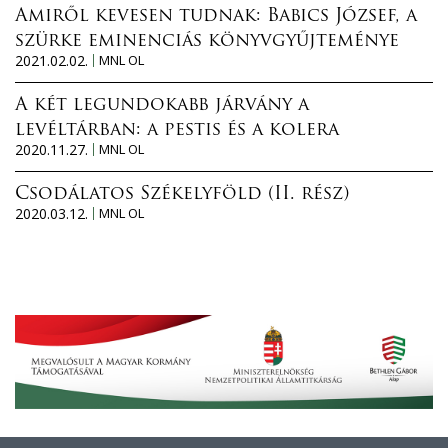
Amiről kevesen tudnak: Babics József, a
szürke eminenciás könyvgyűjteménye
2021.02.02.
MNL OL
A két legundokabb járvány a
levéltárban: a pestis és a kolera
2020.11.27.
MNL OL
Csodálatos Székelyföld (II. rész)
2020.03.12.
MNL OL