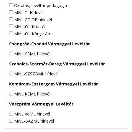
Oktatás, levéltár-pedagógia
MNL TI Hírlevél
MNL CO:OP hírlevél
MNL-OL Kutató
MNL-OL Könyvtáros
Csongrád-Csanád Vármegyei Levéltár
MNL CSML hírlevél
Szabolcs-Szatmár-Bereg Vármegyei Levéltár
MNL-SZSZBML hírlevél
Komárom-Esztergom Vármegyei Levéltár
MNL KEML hírlevél
Veszprém Vármegyei Levéltár
MNL VeML hírlevél
MNL-BAZML hírlevél