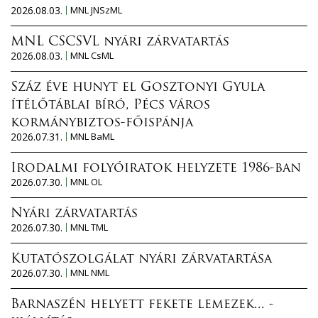
2026.08.03.
MNL JNSzML
MNL CSCSVL nyári zárvatartás
2026.08.03.
MNL CsML
Száz éve hunyt el Gosztonyi Gyula
ítélőtáblai bíró, Pécs város
kormánybiztos-főispánja
2026.07.31.
MNL BaML
Irodalmi folyóiratok helyzete 1986-ban
2026.07.30.
MNL OL
Nyári zárvatartás
2026.07.30.
MNL TML
Kutatószolgálat nyári zárvatartása
2026.07.30.
MNL NML
Barnaszén helyett fekete lemezek... -