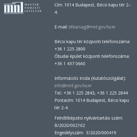
Cím: 1014 Budapest, Bécsi kapu tér 2–
4.
E-mail:
titkarsag@mnl.gov.hu
(link
sends
Bécsi kapu tér központi telefonszáma:
e-
+36 1 225 2800
mail)
Óbudai épület központi telefonszáma:
+36 1 437 0660
Információs Iroda (Kutatószolgálat):
info@mnl.gov.hu
(link
Tel.: +36 1 225 2843, +36 1 225 2844
sends
Postacím: 1014 Budapest, Bécsi kapu
e-
tér 2-4.
mail)
Felnőttképzési nyilvántartási szám:
B/2020/002162
Engedélyszám: E/2020/000419