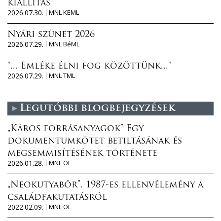
kiállítás
2026.07.30.
MNL KEML
Nyári szünet 2026
2026.07.29.
MNL BéML
"... Emléke élni fog közöttünk..."
2026.07.29.
MNL TML
Legutóbbi blogbejegyzések
„Káros forrásanyagok” Egy
dokumentumkötet betiltásának és
megsemmisítésének története
2026.01.28.
MNL OL
„Neokutyabőr”. 1987-es ellenvélemény a
családfakutatásról
2022.02.09.
MNL OL