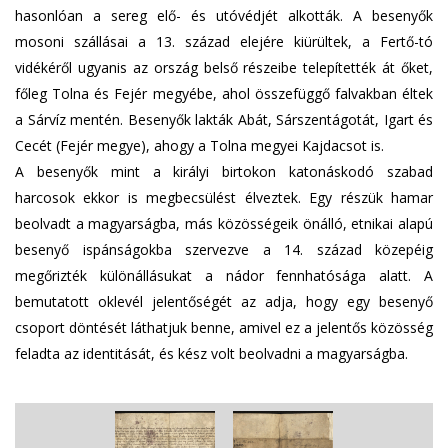
hasonlóan a sereg elő- és utóvédjét alkották. A besenyők
mosoni szállásai a 13. század elejére kiürültek, a Fertő-tó
vidékéről ugyanis az ország belső részeibe telepítették át őket,
főleg Tolna és Fejér megyébe, ahol összefüggő falvakban éltek
a Sárvíz mentén. Besenyők lakták Abát, Sárszentágotát, Igart és
Cecét (Fejér megye), ahogy a Tolna megyei Kajdacsot is.
A besenyők mint a királyi birtokon katonáskodó szabad
harcosok ekkor is megbecsülést élveztek. Egy részük hamar
beolvadt a magyarságba, más közösségeik önálló, etnikai alapú
besenyő ispánságokba szervezve a 14. század közepéig
megőrizték különállásukat a nádor fennhatósága alatt. A
bemutatott oklevél jelentőségét az adja, hogy egy besenyő
csoport döntését láthatjuk benne, amivel ez a jelentős közösség
feladta az identitását, és kész volt beolvadni a magyarságba.