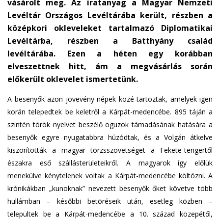
vásárolt meg. Az iratanyag a Magyar Nemzeti
n
Levéltár Országos Levéltárába került, részben a
d
s
középkori okleveleket tartalmazó Diplomatikai
e
Levéltárba, részben a Batthyány család
-
levéltárába. Ezen a héten egy korábban
m
elveszettnek hitt, ám a megvásárlás során
a
előkerült oklevelet ismertetünk.
i
l
A besenyők azon jövevény népek közé tartoztak, amelyek igen
)
korán telepedtek be keletről a Kárpát-medencébe. 895 táján a
szintén török nyelvet beszélő oguzok támadásának hatására a
besenyők egyre nyugatabbra húzódtak, és a Volgán átkelve
kiszorították a magyar törzsszövetséget a Fekete-tengertől
északra eső szállásterületeikről. A magyarok így előlük
menekülve kénytelenek voltak a Kárpát-medencébe költözni. A
krónikákban „kunoknak” nevezett besenyők őket követve több
hullámban – későbbi betöréseik után, esetleg közben –
települtek be a Kárpát-medencébe a 10. század közepétől,