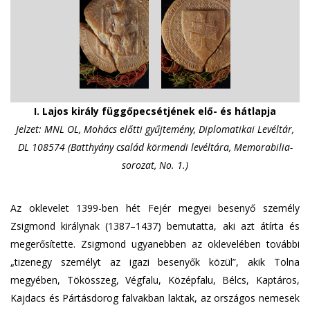
I. Lajos király függőpecsétjének elő- és hátlapja
Jelzet: MNL OL, Mohács előtti gyűjtemény, Diplomatikai Levéltár,
DL 108574 (Batthyány család körmendi levéltára, Memorabilia-
sorozat, No. 1.)
Az oklevelet 1399-ben hét Fejér megyei besenyő személy
Zsigmond királynak (1387–1437) bemutatta, aki azt átírta és
megerősítette. Zsigmond ugyanebben az oklevelében további
„tizenegy személyt az igazi besenyők közül”, akik Tolna
megyében, Tökösszeg, Végfalu, Középfalu, Bélcs, Kaptáros,
Kajdacs és Pártásdorog falvakban laktak, az országos nemesek