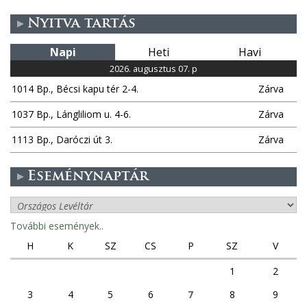
Nyitva tartás
Napi
Heti
Havi
2026. augusztus 07. p
1014 Bp., Bécsi kapu tér 2-4.
Zárva
1037 Bp., Lángliliom u. 4-6.
Zárva
1113 Bp., Daróczi út 3.
Zárva
Eseménynaptár
További események..
H
K
SZ
CS
P
SZ
V
1
2
3
4
5
6
7
8
9