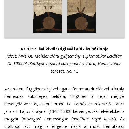
Az 1352. évi kiváltságlevél elő- és hátlapja
Jelzet: MNL OL, Mohács előtti gyűjtemény, Diplomatikai Levéltár,
DL 108574 (Batthyány család körmendi levéltára, Memorabilia-
sorozat, No. 1.)
Az eredeti, függőpecsétjével együtt fennmaradt oklevél a királyi
nemesítés különleges példája. 1352-ben a Fejér megyei
besenyők vezetői, alapi Tombó fia Tamás és rekesztői Kancs
János I. Lajos királynál (1342–1382) kérvényezték felvételüket a
magyar (országos) nemességbe (
nobilium regni nostri
). Az
uralkodó ezt meg is engedte nekik a most bemutatott