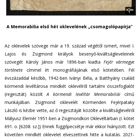
A Memorabilia első hét oklevelének „csomagolópapírja”
Az oklevelek szövege már a 19. század végétől ismert, mivel I.
Lajos és Zsigmond királyok besenyő-kiváltságleveleinek
szövegét Károly János már 1896-ban kiadta
Fejér vármegye
története
címmel írt monográfiájának első kötetében. Fél
évszázaddal később, 1942-ben Iványi Béla, a Batthyány család
körmendi levéltárosa mindkét oklevélről tartalmi összefoglalót
(regesztát) közölt
A körmendi levéltár Memorabiliái
című
munkájában. Zsigmond oklevelét Körmenden Fejérpataky
László is kézbe vette, az ő regesztáját közölte a kiváltságlevélről
Mályusz Elemér 1951-ben a Zsigmondkori Oklevéltárban (I. kötet
691. o. [6208. sz.]) Ennek függőpecsétje már ekkor hiányzott. Ezt
követően mindkét oklevelet elveszettnek hitte a kutatás. 2021-