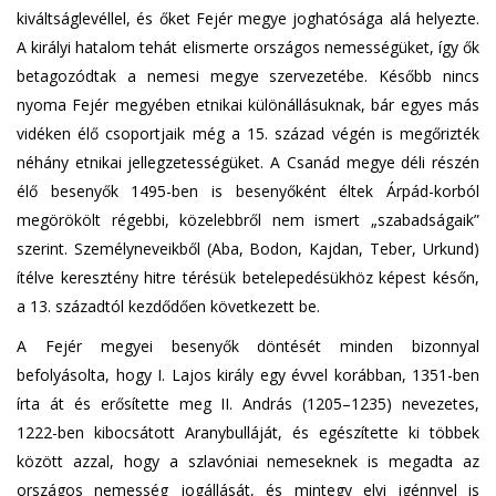
kiváltságlevéllel, és őket Fejér megye joghatósága alá helyezte.
A királyi hatalom tehát elismerte országos nemességüket, így ők
betagozódtak a nemesi megye szervezetébe. Később nincs
nyoma Fejér megyében etnikai különállásuknak, bár egyes más
vidéken élő csoportjaik még a 15. század végén is megőrizték
néhány etnikai jellegzetességüket. A Csanád megye déli részén
élő besenyők 1495-ben is besenyőként éltek Árpád-korból
megörökölt régebbi, közelebbről nem ismert „szabadságaik”
szerint. Személyneveikből (Aba, Bodon, Kajdan, Teber, Urkund)
ítélve keresztény hitre térésük betelepedésükhöz képest későn,
a 13. századtól kezdődően következett be.
A Fejér megyei besenyők döntését minden bizonnyal
befolyásolta, hogy I. Lajos király egy évvel korábban, 1351-ben
írta át és erősítette meg II. András (1205–1235) nevezetes,
1222-ben kibocsátott Aranybulláját, és egészítette ki többek
között azzal, hogy a szlavóniai nemeseknek is megadta az
országos nemesség jogállását, és mintegy elvi igénnyel is