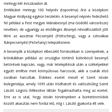
mintegy két évszázadon át.
Emléküket mintegy 100 helynév (toponíma) őrzi a középkori
Magyar Királyság egykori területén. A besenyő népnév fedezhető
fel például a Pest megyei Máriabesnyő (ma Gödöllő városrésze)
nevében, de ugyanígy az elsődleges
Besenyő
névváltozatból jött
létre az ausztriai Pecsenyéd (Pöttsching), vagy a szlovákiai
Bánpecsenyéd (Pečeňany) településneve.
A besenyők a középkori elbeszélő forrásokban is szerepelnek, a
krónikákban például az országba történő különböző besenyő
betörések kapcsán, vagy, már letelepítésük után a székelyekkel
együtt említve mint könnyűlovas harcosok, akik a csaták első
sorában harcoltak. Érdekes esetet mesél el Szent István
kislegendája, amely 1095 után íródhatott és valószínűleg Szent
László szigorú ítélkezése láttán fogalmazhatta meg az esetet.
Erre az is utal, hogy István törvényeiben a büntetésmódok
között akasztás nem fordul elő, míg I. László gyakorta élt vele.