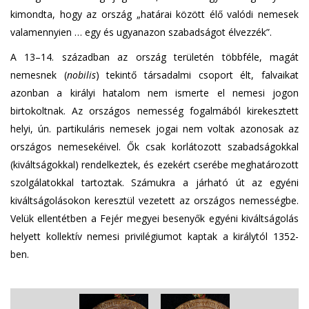
kimondta, hogy az ország „határai között élő valódi nemesek
valamennyien … egy és ugyanazon szabadságot élvezzék”.
A 13–14. században az ország területén többféle, magát
nemesnek (
nobilis
) tekintő társadalmi csoport élt, falvaikat
azonban a királyi hatalom nem ismerte el nemesi jogon
birtokoltnak. Az országos nemesség fogalmából kirekesztett
helyi, ún. partikuláris nemesek jogai nem voltak azonosak az
országos nemesekéivel. Ők csak korlátozott szabadságokkal
(kiváltságokkal) rendelkeztek, és ezekért cserébe meghatározott
szolgálatokkal tartoztak. Számukra a járható út az egyéni
kiváltságolásokon keresztül vezetett az országos nemességbe.
Velük ellentétben a Fejér megyei besenyők egyéni kiváltságolás
helyett kollektív nemesi privilégiumot kaptak a királytól 1352-
ben.