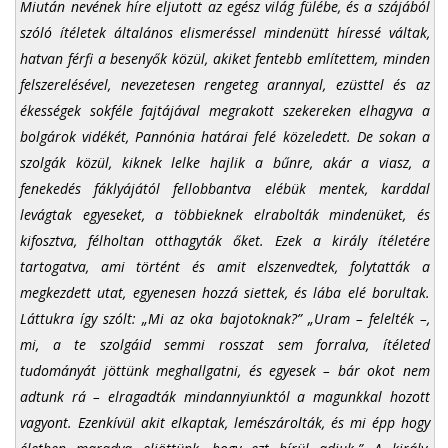
Miután nevének híre eljutott az egész világ fülébe, és a szájából
szóló ítéletek általános elismeréssel mindenütt híressé váltak,
hatvan férfi a besenyők közül, akiket fentebb említettem, minden
felszerelésével, nevezetesen rengeteg arannyal, ezüsttel és az
ékességek sokféle fajtájával megrakott szekereken elhagyva a
bolgárok vidékét, Pannónia határai felé közeledett. De sokan a
szolgák közül, kiknek lelke hajlik a bűnre, akár a viasz, a
fenekedés fáklyájától fellobbantva elébük mentek, karddal
levágtak egyeseket, a többieknek elrabolták mindenüket, és
kifosztva, félholtan otthagyták őket. Ezek a király ítéletére
tartogatva, ami történt és amit elszenvedtek, folytatták a
megkezdett utat, egyenesen hozzá siettek, és lába elé borultak.
Láttukra így szólt: „Mi az oka bajotoknak?” „Uram – felelték –,
mi, a te szolgáid semmi rosszat sem forralva, ítéleted
tudományát jöttünk meghallgatni, és egyesek – bár okot nem
adtunk rá – elragadták mindannyiunktól a magunkkal hozott
vagyont. Ezenkívül akit elkaptak, lemészárolták, és mi épp hogy