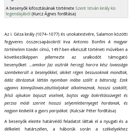
A besenyők kifosztásának története
Szent István király kis
legendájából
(Kurcz Ágnes fordítása)
Az I. Géza király (1074–1077) és unokatestvére, Salamon közötti
fegyveres összecsapásokról írva Antonio Bonfini
A magyar
történelem tizedei
című, 1497-ben elkészült történeti művében a
következőképpen jellemezte az uralkodót támogató
besenyőket:
…amikor [az osztrák herceg] harcra kész lovassága
szembekerült a besenyőkkel, akiket régen bessusoknak mondtak,
ádáz ábrázatuk láttán nyomban inába szállt a bátorság. Ezek
ugyanis könnyűlovas-zászlóaljakat alkalmaznak, hosszú szakállt,
felső ajkukon bajuszt viselnek, bojtos vagy bokrétássüveget és
perzsa módi szerint hosszú selyemlebernyeget hordanak, és
nagyon kedvelik a gyors paripákat.
(Kulcsár Péter fordítása)
A besenyők eleinte határvédő feladatot láttak el a nyugati és a
délkeleti határszélen, a háborúk során a székelyekhez