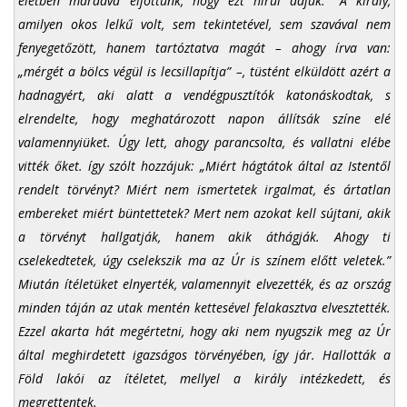
életben maradva eljöttünk, hogy ezt hírül adjuk.” A király,
amilyen okos lelkű volt, sem tekintetével, sem szavával nem
fenyegetőzött, hanem tartóztatva magát – ahogy írva van:
„mérgét a bölcs végül is lecsillapítja” –, tüstént elküldött azért a
hadnagyért, aki alatt a vendégpusztítók katonáskodtak, s
elrendelte, hogy meghatározott napon állítsák színe elé
valamennyiüket. Úgy lett, ahogy parancsolta, és vallatni elébe
vitték őket. így szólt hozzájuk: „Miért hágtátok által az Istentől
rendelt törvényt? Miért nem ismertetek irgalmat, és ártatlan
embereket miért büntettetek? Mert nem azokat kell sújtani, akik
a törvényt hallgatják, hanem akik áthágják. Ahogy ti
cselekedtetek, úgy cselekszik ma az Úr is színem előtt veletek.”
Miután ítéletüket elnyerték, valamennyit elvezették, és az ország
minden táján az utak mentén kettesével felakasztva elvesztették.
Ezzel akarta hát megértetni, hogy aki nem nyugszik meg az Úr
által meghirdetett igazságos törvényében, így jár. Hallották a
Föld lakói az ítéletet, mellyel a király intézkedett, és
megrettentek.