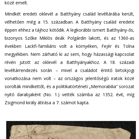
közé emelt.
Mindkét eredeti oklevél a Batthyány család levéltárába került,
vélhetően még a 15. században. A Batthyány család eredete
éppen ehhez a tájhoz kötődik. A legkorábbi ismert Batthyány-ős,
bizonyos Szőke Miklós deák Polgárdin lakott, és az 1360-as
években Lackfi-familiáris volt a környéken, Fejér és Tolna
megyékben. Nem zárható ki az sem, hogy házassági kapcsolat
révén jutott az oklevél a Batthyányakhoz. A 18. századi
levéltárrendezés során – mivel a családot érintő birtokjogi
vonatkozása nem volt – az országos jelentőségű iratok közé
sorolták mindkettőt, és a politikatörténeti „Memorabilia” sorozat
nyitó darabjaként (No. 1.) vették számba az 1352. évit, míg
Zsigmond király átírása a 7. számot kapta.