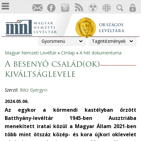
Gyorsmenü
Tagintézmények
Magyar Nemzeti Levéltár
»
Címlap
»
A hét dokumentuma
Jelenlegi
A besenyő család(ok)
hely
kiváltságlevele
Szerző:
Rácz György
(
l
2024.05.06.
i
Az egykor a körmendi kastélyban őrzött
n
Batthyány-levéltár 1945-ben Ausztriába
k
menekített iratai közül a Magyar Állam 2021-ben
s
több mint ötszáz közép- és kora újkori oklevelet
e