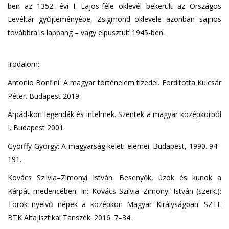
ben az 1352. évi I. Lajos-féle oklevél bekerült az Országos
Levéltár gyűjteményébe, Zsigmond oklevele azonban sajnos
továbbra is lappang – vagy elpusztult 1945-ben.
Irodalom:
Antonio Bonfini: A magyar történelem tizedei. Fordította Kulcsár
Péter. Budapest 2019.
Árpád-kori legendák és intelmek. Szentek a magyar középkorból
I. Budapest 2001.
Györffy György: A magyarság keleti elemei. Budapest, 1990. 94–
191.
Kovács Szilvia–Zimonyi István: Besenyők, úzok és kunok a
Kárpát medencében. In: Kovács Szilvia–Zimonyi István (szerk.):
Török nyelvű népek a középkori Magyar Királyságban. SZTE
BTK Altajisztikai Tanszék. 2016. 7–34.