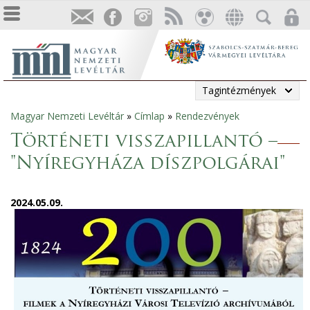
Tagintézmények
Magyar Nemzeti Levéltár
»
Címlap
»
Rendezvények
Jelenlegi
Történeti visszapillantó –
hely
"Nyíregyháza díszpolgárai"
2024.05.09.