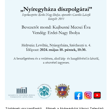
Történeti visszapillantó – Filmek a Nyíregyházi Városi Televízió