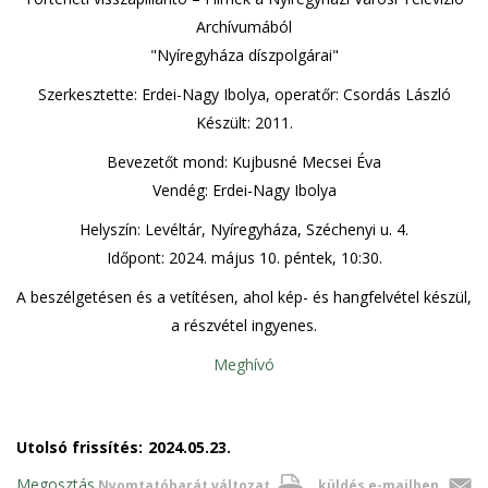
Archívumából
"Nyíregyháza díszpolgárai"
Szerkesztette: Erdei-Nagy Ibolya, operatőr: Csordás László
Készült: 2011.
Bevezetőt mond: Kujbusné Mecsei Éva
Vendég: Erdei-Nagy Ibolya
Helyszín: Levéltár, Nyíregyháza, Széchenyi u. 4.
Időpont: 2024. május 10. péntek, 10:30.
A beszélgetésen és a vetítésen, ahol kép- és hangfelvétel készül,
a részvétel ingyenes.
Meghívó
Utolsó frissítés:
2024.05.23.
Megosztás
Nyomtatóbarát változat
küldés e-mailben