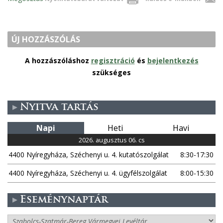
ÚJ HOZZÁSZÓLÁS
A hozzászóláshoz
regisztráció
és
bejelentkezés
szükséges
Nyitva tartás
Napi
Heti
Havi
2026. augusztus 06. cs
4400 Nyíregyháza, Széchenyi u. 4. kutatószolgálat
8:30-17:30
4400 Nyíregyháza, Széchenyi u. 4. ügyfélszolgálat
8:00-15:30
Eseménynaptár