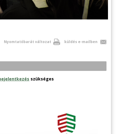
Nyomtatóbarát változat
küldés e-mailben
bejelentkezés
szükséges