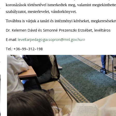
koronázások történetével ismerkedtek meg, valamint megtekinthett
szabályzatot, mesterlevelet, vándorkönyvet.
Továbbra is várjuk a tanári és intézményi kéréseket, megkereséseket
Dr. Kelemen Dávid és Simonné Prezenszki Erzsébet, levéltáros
E-mail:
leveltarpedagogia.sopron@mnl.gov.hu
(
(
l
l
Tel.: +36–99–312–198
i
i
n
n
k
k
s
s
e
e
n
n
d
d
s
s
e
e
-
-