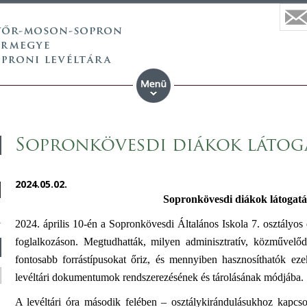
Sopronkövesdi diákok látog
2024.05.02.
Sopronkövesdi diákok látogat
2024. április 10-én a Sopronkövesdi Általános Iskola 7. osztályos d
foglalkozáson. Megtudhatták, milyen adminisztratív, közművelőd
fontosabb forrástípusokat őriz, és mennyiben hasznosíthatók eze
levéltári dokumentumok rendszerezésének és tárolásának módjába.
A levéltári óra második felében – osztálykirándulásukhoz kapcso