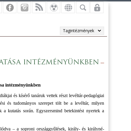
Tagintézmények
atása intézményünkben
ása intézményünkben
iákjai és kísérő tanáruk vettek részt levéltár-pedagógiai
ési és tudományos szerepet tölt be a levéltár, milyen
k a kutatás során. Egyszersmind betekintést nyertek a
lódva – a soproni országgyűlések, király- és királyné-