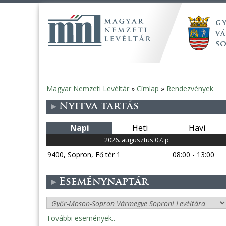
Magyar Nemzeti Levéltár
»
Címlap
»
Rendezvények
Jelenlegi
Nyitva tartás
hely
Napi
Heti
Havi
2026. augusztus 07. p
9400, Sopron, Fő tér 1
08:00 - 13:00
Eseménynaptár
További események..