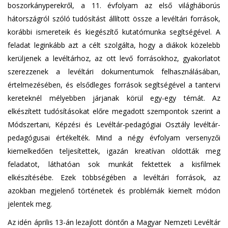
boszorkányperekről, a 11. évfolyam az első világháborús
hátországról szóló tudósítást állított össze a levéltári források,
korábbi ismereteik és kiegészítő kutatómunka segítségével. A
feladat leginkább azt a célt szolgálta, hogy a diákok közelebb
kerüljenek a levéltárhoz, az ott levő forrásokhoz, gyakorlatot
szerezzenek a levéltári dokumentumok felhasználásában,
értelmezésében, és elsődleges források segítségével a tantervi
kereteknél mélyebben járjanak körül egy-egy témát. Az
elkészített tudósításokat előre megadott szempontok szerint a
Módszertani, Képzési és Levéltár-pedagógiai Osztály levéltár-
pedagógusai értékelték. Mind a négy évfolyam versenyzői
kiemelkedően teljesítettek, igazán kreatívan oldották meg
feladatot, láthatóan sok munkát fektettek a kisfilmek
elkészítésébe. Ezek többségében a levéltári források, az
azokban megjelenő történetek és problémák kiemelt módon
jelentek meg.
Az idén április 13-án lezajlott döntőn a Magyar Nemzeti Levéltár