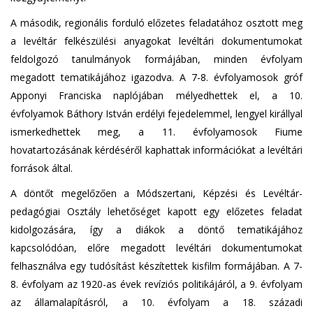
A második, regionális forduló előzetes feladatához osztott meg
a levéltár felkészülési anyagokat levéltári dokumentumokat
feldolgozó tanulmányok formájában, minden évfolyam
megadott tematikájához igazodva. A 7-8. évfolyamosok gróf
Apponyi Franciska naplójában mélyedhettek el, a 10.
évfolyamok Báthory István erdélyi fejedelemmel, lengyel királlyal
ismerkedhettek meg, a 11. évfolyamosok Fiume
hovatartozásának kérdéséről kaphattak információkat a levéltári
források által.
A döntőt megelőzően a Módszertani, Képzési és Levéltár-
pedagógiai Osztály lehetőséget kapott egy előzetes feladat
kidolgozására, így a diákok a döntő tematikájához
kapcsolódóan, előre megadott levéltári dokumentumokat
felhasználva egy tudósítást készítettek kisfilm formájában. A 7-
8. évfolyam az 1920-as évek revíziós politikájáról, a 9. évfolyam
az államalapításról, a 10. évfolyam a 18. századi