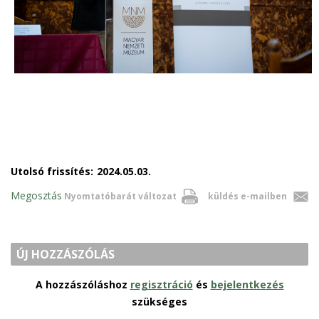
Utolsó frissítés:
2024.05.03.
Megosztás
Nyomtatóbarát változat
küldés e-mailben
ÚJ HOZZÁSZÓLÁS
A hozzászóláshoz
regisztráció
és
bejelentkezés
szükséges