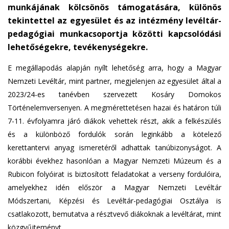
munkájának kölcsönös támogatására, különös
tekintettel az egyesület és az intézmény levéltár-
pedagógiai munkacsoportja közötti kapcsolódási
lehetőségekre, tevékenységekre.
E megállapodás alapján nyílt lehetőség arra, hogy a Magyar
Nemzeti Levéltár, mint partner, megjelenjen az egyesület által a
2023/24-es tanévben szervezett Kosáry Domokos
Történelemversenyen. A megmérettetésen hazai és határon túli
7-11. évfolyamra járó diákok vehettek részt, akik a felkészülés
és a különböző fordulók során leginkább a kötelező
kerettantervi anyag ismeretéről adhattak tanúbizonyságot. A
korábbi évekhez hasonlóan a Magyar Nemzeti Múzeum és a
Rubicon folyóirat is biztosított feladatokat a verseny fordulóira,
amelyekhez idén először a Magyar Nemzeti Levéltár
Módszertani, Képzési és Levéltár-pedagógiai Osztálya is
csatlakozott, bemutatva a résztvevő diákoknak a levéltárat, mint
közgyűjteményt.