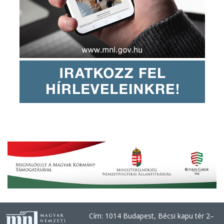
Cím: 1014 Budapest, Bécsi kapu tér 2–