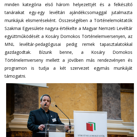
minden kategória első három helyezettjét és a felkészítő
tanáraikat egy-egy levéltári ajándékcsomaggal jutalmazta
munkájuk elismeréseként. Összeségében a Történelemoktatók
Szakmai Egyesülete nagyra értékelte a Magyar Nemzeti Levéltár
együttműködését a Kosáry Domokos Történelemversenyen, az
MNL levéltár-pedagógusai pedig remek tapasztalatokkal
gazdagodtak. Bízunk benne, a Kosáry Domokos
Történelemverseny mellett a jövőben más rendezvényen és
programon is tudja a két szervezet egymás munkáját
támogatni.