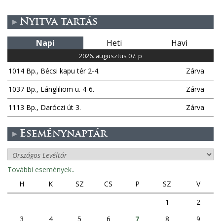
Nyitva tartás
Napi
Heti
Havi
2026. augusztus 07. p
1014 Bp., Bécsi kapu tér 2-4.
Zárva
1037 Bp., Lángliliom u. 4-6.
Zárva
1113 Bp., Daróczi út 3.
Zárva
Eseménynaptár
További események..
H
K
SZ
CS
P
SZ
V
1
2
3
4
5
6
7
8
9