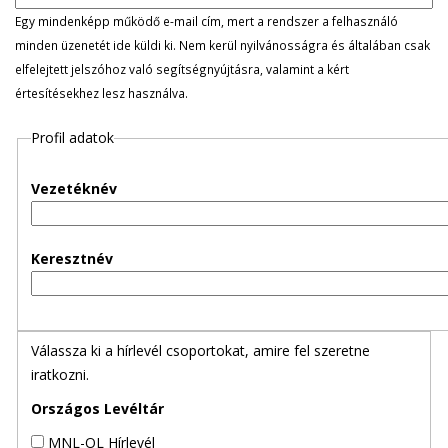
l
Egy mindenképp működő e-mail cím, mert a rendszer a felhasználó
minden üzenetét ide küldi ki. Nem kerül nyilvánosságra és általában csak
e
elfelejtett jelszóhoz való segítségnyújtásra, valamint a kért
értesítésekhez lesz használva.
g
Profil adatok
e
s
Vezetéknév
f
Keresztnév
ü
l
Válassza ki a hírlevél csoportokat, amire fel szeretne
e
iratkozni.
k
Országos Levéltár
MNL-OL Hírlevél