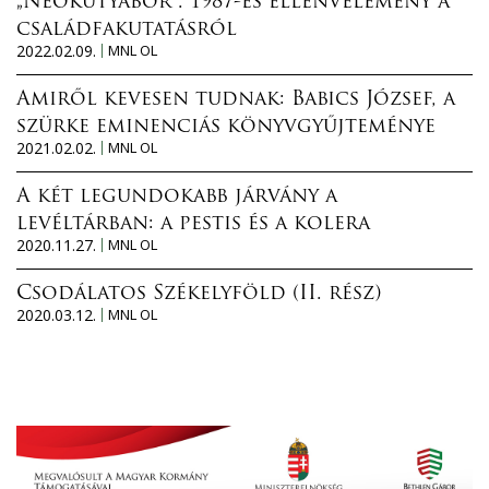
„Neokutyabőr”. 1987-es ellenvélemény a
családfakutatásról
2022.02.09.
MNL OL
Amiről kevesen tudnak: Babics József, a
szürke eminenciás könyvgyűjteménye
2021.02.02.
MNL OL
A két legundokabb járvány a
levéltárban: a pestis és a kolera
2020.11.27.
MNL OL
Csodálatos Székelyföld (II. rész)
2020.03.12.
MNL OL