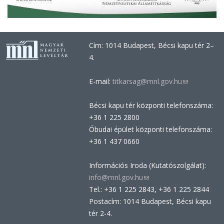
Cím: 1014 Budapest, Bécsi kapu tér 2–
4.
E-mail:
titkarsag@mnl.gov.hu
(link
sends
Bécsi kapu tér központi telefonszáma:
e-
+36 1 225 2800
mail)
Óbudai épület központi telefonszáma:
+36 1 437 0660
Információs Iroda (Kutatószolgálat):
info@mnl.gov.hu
(link
Tel.: +36 1 225 2843, +36 1 225 2844
sends
Postacím: 1014 Budapest, Bécsi kapu
e-
tér 2-4.
mail)