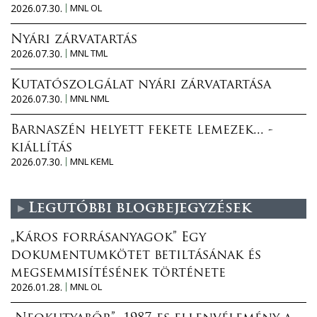
2026.07.30.
MNL OL
Nyári zárvatartás
2026.07.30.
MNL TML
Kutatószolgálat nyári zárvatartása
2026.07.30.
MNL NML
Barnaszén helyett fekete lemezek... -
kiállítás
2026.07.30.
MNL KEML
Legutóbbi blogbejegyzések
„Káros forrásanyagok” Egy
dokumentumkötet betiltásának és
megsemmisítésének története
2026.01.28.
MNL OL