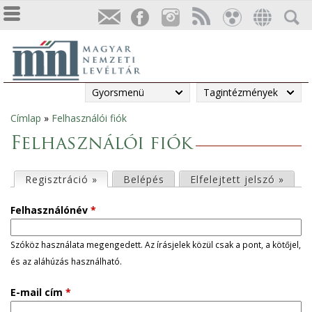
Gyorsmenü
Tagintézmények
Címlap
»
Felhasználói fiók
Jelenlegi
Felhasználói fiók
hely
E
Regisztráció »
(aktív fül)
Belépés
Elfelejtett jelszó »
l
Felhasználónév
*
s
Szóköz használata megengedett. Az írásjelek közül csak a pont, a kötőjel,
és az aláhúzás használható.
ő
E-mail cím
*
d