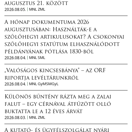
augusztus 21. között
2026.08.05.
MNL ZML
A hónap dokumentuma 2026
augusztusában: Használták-e a
szőlőhegyi artikulusokat? A csokonyai
szőlőhegyi statútum elhasználódott
példányának pótlása 1830-ból
2026.08.04.
MNL SML
„Valóságos kincsesbánya” – az ORF
riportja levéltárunkról
2026.08.04.
MNL GyMSMGyL
Különös bűntény rázta meg a zalai
falut – egy cérnával átfűzött olló
buktatta le a 12 éves árvát
2026.08.03.
MNL ZML
A kutató- és ügyfélszolgálat nyári