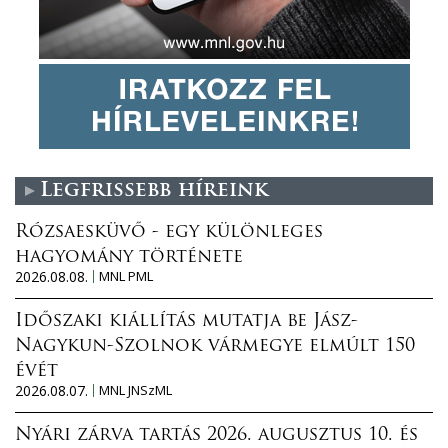
Legfrissebb híreink
Rózsaesküvő - egy különleges
hagyomány története
2026.08.08.
MNL PML
Időszaki kiállítás mutatja be Jász-
Nagykun-Szolnok vármegye elmúlt 150
évét
2026.08.07.
MNL JNSzML
Nyári zárva tartás 2026. augusztus 10. és