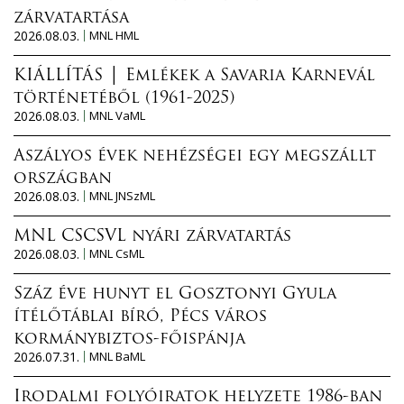
zárvatartása
2026.08.03.
MNL HML
KIÁLLÍTÁS │ Emlékek a Savaria Karnevál
történetéből (1961-2025)
2026.08.03.
MNL VaML
Aszályos évek nehézségei egy megszállt
országban
2026.08.03.
MNL JNSzML
MNL CSCSVL nyári zárvatartás
2026.08.03.
MNL CsML
Száz éve hunyt el Gosztonyi Gyula
ítélőtáblai bíró, Pécs város
kormánybiztos-főispánja
2026.07.31.
MNL BaML
Irodalmi folyóiratok helyzete 1986-ban