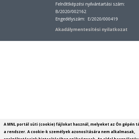
Felnőttképzési nyilvántartási szám:
B/2020/002162
Engedélyszám: E/2020/000419
Akadálymentesítési nyilatkozat
A MNL portál süti (cookie) fájlokat használ, melyeket az Ön gépén t
a rendszer. A cookie-k személyek azonosítására nem alkalmasak,