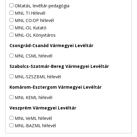
Oktatás, levéltár-pedagógia
MNL TI Hírlevél
MNL CO:OP hírlevél
MNL-OL Kutató
MNL-OL Könyvtáros
Csongrád-Csanád Vármegyei Levéltár
MNL CSML hírlevél
Szabolcs-Szatmár-Bereg Vármegyei Levéltár
MNL-SZSZBML hírlevél
Komárom-Esztergom Vármegyei Levéltár
MNL KEML hírlevél
Veszprém Vármegyei Levéltár
MNL VeML hírlevél
MNL-BAZML hírlevél