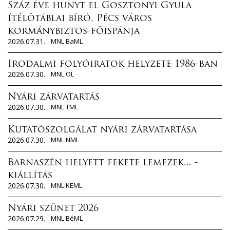
Száz éve hunyt el Gosztonyi Gyula
ítélőtáblai bíró, Pécs város
kormánybiztos-főispánja
2026.07.31.
MNL BaML
Irodalmi folyóiratok helyzete 1986-ban
2026.07.30.
MNL OL
Nyári zárvatartás
2026.07.30.
MNL TML
Kutatószolgálat nyári zárvatartása
2026.07.30.
MNL NML
Barnaszén helyett fekete lemezek... -
kiállítás
2026.07.30.
MNL KEML
Nyári szünet 2026
2026.07.29.
MNL BéML