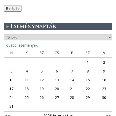
e
g
Eseménynaptár
e
s
További események..
f
H
K
SZ
CS
P
SZ
V
ü
1
2
3
4
5
6
7
8
9
l
10
11
12
13
14
15
16
e
17
18
19
20
21
22
23
k
24
25
26
27
28
29
30
31
2026 Augusztus