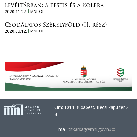
levéltárban: a pestis és a kolera
2020.11.27.
MNL OL
Csodálatos Székelyföld (II. rész)
2020.03.12.
MNL OL
Cím: 1014 Budapest, Bécsi kapu tér 2–
4.
E-mail:
titkarsag@mnl.gov.hu
(link
sends