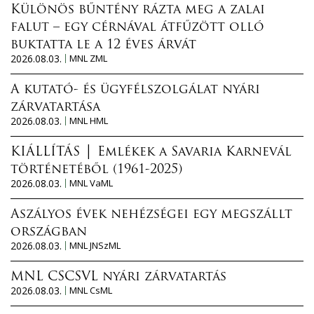
Különös bűntény rázta meg a zalai
falut – egy cérnával átfűzött olló
buktatta le a 12 éves árvát
2026.08.03.
MNL ZML
A kutató- és ügyfélszolgálat nyári
zárvatartása
2026.08.03.
MNL HML
KIÁLLÍTÁS │ Emlékek a Savaria Karnevál
történetéből (1961-2025)
2026.08.03.
MNL VaML
Aszályos évek nehézségei egy megszállt
országban
2026.08.03.
MNL JNSzML
MNL CSCSVL nyári zárvatartás
2026.08.03.
MNL CsML