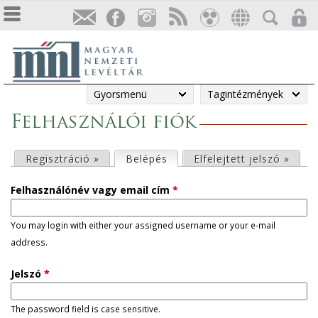
Gyorsmenü
Tagintézmények
Felhasználói fiók
E
Regisztráció »
Belépés
(aktív fül)
Elfelejtett jelszó »
l
Felhasználónév vagy email cím
*
s
You may login with either your assigned username or your e-mail
address.
ő
Jelszó
*
d
l
The password field is case sensitive.