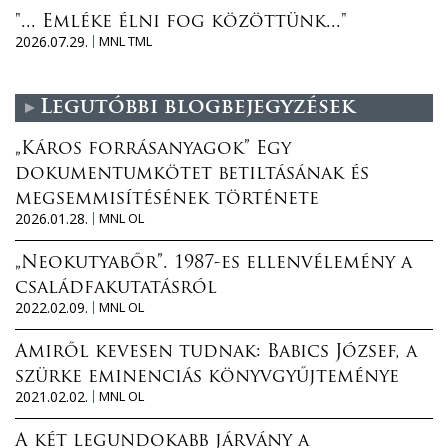
"... Emléke élni fog közöttünk..."
2026.07.29.
MNL TML
Legutóbbi blogbejegyzések
„Káros forrásanyagok” Egy
dokumentumkötet betiltásának és
megsemmisítésének története
2026.01.28.
MNL OL
„Neokutyabőr”. 1987-es ellenvélemény a
családfakutatásról
2022.02.09.
MNL OL
Amiről kevesen tudnak: Babics József, a
szürke eminenciás könyvgyűjteménye
2021.02.02.
MNL OL
A két legundokabb járvány a