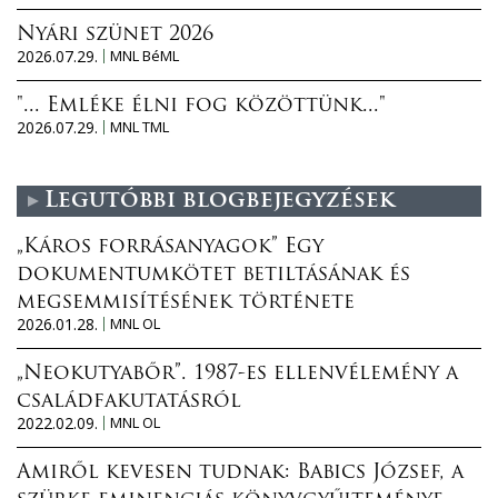
Nyári szünet 2026
2026.07.29.
MNL BéML
"... Emléke élni fog közöttünk..."
2026.07.29.
MNL TML
Legutóbbi blogbejegyzések
„Káros forrásanyagok” Egy
dokumentumkötet betiltásának és
megsemmisítésének története
2026.01.28.
MNL OL
„Neokutyabőr”. 1987-es ellenvélemény a
családfakutatásról
2022.02.09.
MNL OL
Amiről kevesen tudnak: Babics József, a