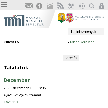
Tagintézmények
Kulcsszó
M
Miben keressen
e
g
j
e
Találatok
l
e
December
n
2025. december 18. - 09:35
í
t
Típus:
Szöveges tartalom
é
Tovább »
s