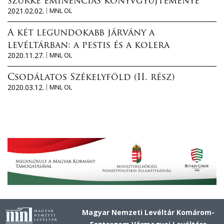
szürke eminenciás könyvgyűjteménye
2021.02.02.
MNL OL
A két legundokabb járvány a
levéltárban: a pestis és a kolera
2020.11.27.
MNL OL
Csodálatos Székelyföld (II. rész)
2020.03.12.
MNL OL
Magyar Nemzeti Levéltár Komárom-