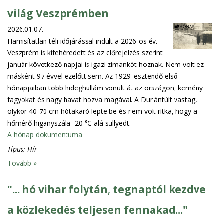
világ Veszprémben
2026.01.07.
Hamisítatlan téli időjárással indult a 2026-os év,
Veszprém is kifehéredett és az előrejelzés szerint
január következő napjai is igazi zimankót hoznak. Nem volt ez
másként 97 évvel ezelőtt sem. Az 1929. esztendő első
hónapjaiban több hideghullám vonult át az országon, kemény
fagyokat és nagy havat hozva magával. A Dunántúlt vastag,
olykor 40-70 cm hótakaró lepte be és nem volt ritka, hogy a
hőmérő higanyszála -20 °C alá süllyedt.
A hónap dokumentuma
Típus:
Hír
Tovább »
"... hó vihar folytán, tegnaptól kezdve
a közlekedés teljesen fennakad..."