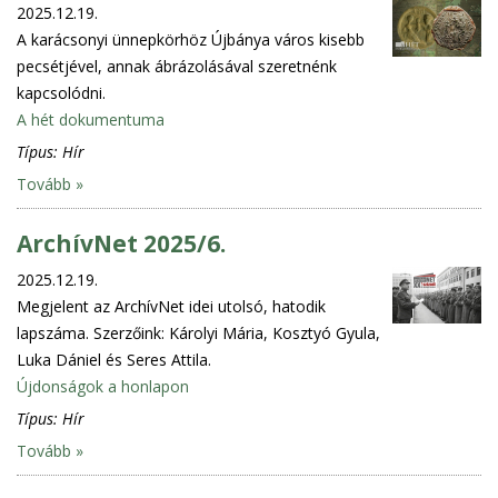
2025.12.19.
A karácsonyi ünnepkörhöz Újbánya város kisebb
pecsétjével, annak ábrázolásával szeretnénk
kapcsolódni.
A hét dokumentuma
Típus:
Hír
Tovább »
ArchívNet 2025/6.
2025.12.19.
Megjelent az ArchívNet idei utolsó, hatodik
lapszáma. Szerzőink: Károlyi Mária, Kosztyó Gyula,
Luka Dániel és Seres Attila.
Újdonságok a honlapon
Típus:
Hír
Tovább »