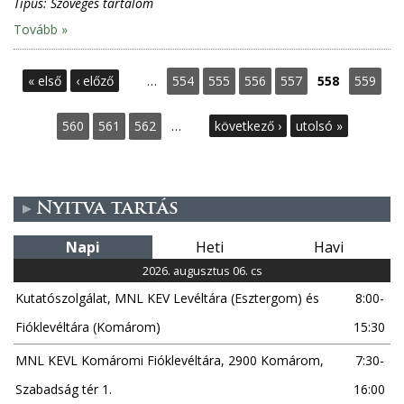
Típus:
Szöveges tartalom
Tovább »
O
« első
‹ előző
…
554
555
556
557
558
559
l
560
561
562
…
következő ›
utolsó »
d
a
Nyitva tartás
l
Napi
Heti
Havi
a
2026. augusztus 06. cs
Kutatószolgálat, MNL KEV Levéltára (Esztergom) és
8:00-
k
Fióklevéltára (Komárom)
15:30
MNL KEVL Komáromi Fióklevéltára, 2900 Komárom,
7:30-
Szabadság tér 1.
16:00