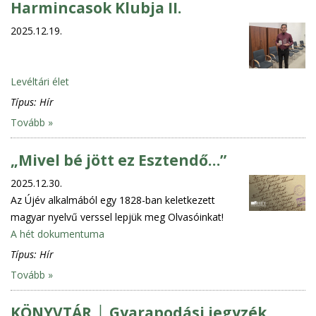
Harmincasok Klubja II.
2025.12.19.
Levéltári élet
Típus:
Hír
Tovább »
„Mivel bé jött ez Esztendő…”
2025.12.30.
Az Újév alkalmából egy 1828-ban keletkezett
magyar nyelvű verssel lepjük meg Olvasóinkat!
A hét dokumentuma
Típus:
Hír
Tovább »
KÖNYVTÁR │ Gyarapodási jegyzék