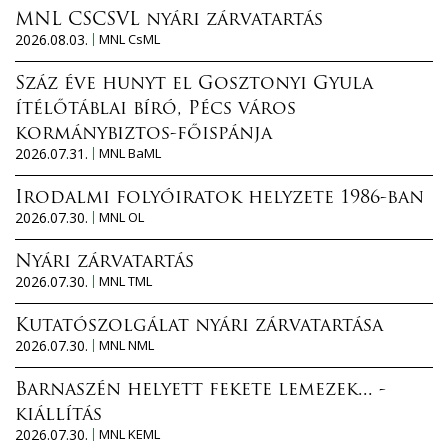
MNL CSCSVL nyári zárvatartás
2026.08.03.
MNL CsML
Száz éve hunyt el Gosztonyi Gyula
ítélőtáblai bíró, Pécs város
kormánybiztos-főispánja
2026.07.31.
MNL BaML
Irodalmi folyóiratok helyzete 1986-ban
2026.07.30.
MNL OL
Nyári zárvatartás
2026.07.30.
MNL TML
Kutatószolgálat nyári zárvatartása
2026.07.30.
MNL NML
Barnaszén helyett fekete lemezek... -
kiállítás
2026.07.30.
MNL KEML