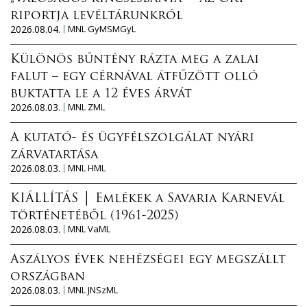
riportja levéltárunkról
2026.08.04.
MNL GyMSMGyL
Különös bűntény rázta meg a zalai
falut – egy cérnával átfűzött olló
buktatta le a 12 éves árvát
2026.08.03.
MNL ZML
A kutató- és ügyfélszolgálat nyári
zárvatartása
2026.08.03.
MNL HML
KIÁLLÍTÁS │ Emlékek a Savaria Karnevál
történetéből (1961-2025)
2026.08.03.
MNL VaML
Aszályos évek nehézségei egy megszállt
országban
2026.08.03.
MNL JNSzML