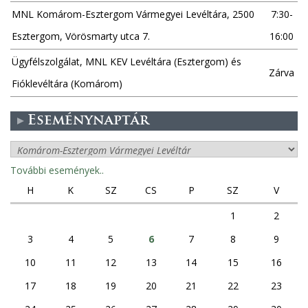
MNL Komárom-Esztergom Vármegyei Levéltára, 2500
7:30-
Esztergom, Vörösmarty utca 7.
16:00
Ügyfélszolgálat, MNL KEV Levéltára (Esztergom) és
Zárva
Fióklevéltára (Komárom)
Eseménynaptár
További események..
H
K
SZ
CS
P
SZ
V
1
2
3
4
5
6
7
8
9
10
11
12
13
14
15
16
17
18
19
20
21
22
23