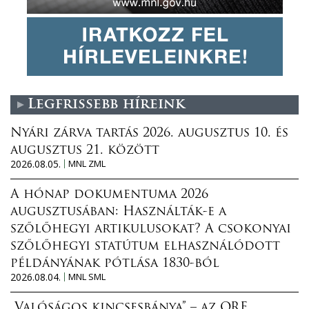
Legfrissebb híreink
Nyári zárva tartás 2026. augusztus 10. és
augusztus 21. között
2026.08.05.
MNL ZML
A hónap dokumentuma 2026
augusztusában: Használták-e a
szőlőhegyi artikulusokat? A csokonyai
szőlőhegyi statútum elhasználódott
példányának pótlása 1830-ból
2026.08.04.
MNL SML
„Valóságos kincsesbánya” – az ORF