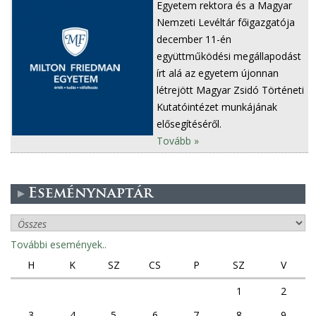
Egyetem rektora és a Magyar
Nemzeti Levéltár főigazgatója
december 11-én
együttműködési megállapodást
írt alá az egyetem újonnan
létrejött Magyar Zsidó Történeti
Kutatóintézet munkájának
elősegítéséről.
Tovább »
Eseménynaptár
További események..
H
K
SZ
CS
P
SZ
V
1
2
3
4
5
6
7
8
9