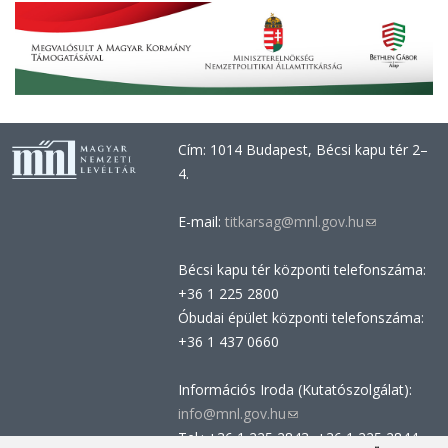
Cím: 1014 Budapest, Bécsi kapu tér 2–
4.
E-mail:
titkarsag@mnl.gov.hu
(link
sends
Bécsi kapu tér központi telefonszáma:
e-
+36 1 225 2800
mail)
Óbudai épület központi telefonszáma:
+36 1 437 0660
Információs Iroda (Kutatószolgálat):
info@mnl.gov.hu
(link
Tel.: +36 1 225 2843, +36 1 225 2844
sends