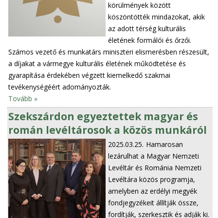
körülmények között
köszöntötték mindazokat, akik
az adott térség kulturális
életének formálói és őrzői.
Számos vezető és munkatárs miniszteri elismerésben részesült,
a díjakat a vármegye kulturális életének működtetése és
gyarapítása érdekében végzett kiemelkedő szakmai
tevékenységéért adományozták.
Tovább »
Szekszárdon egyeztettek magyar és
román levéltárosok a közös munkáról
2025.03.25.
Hamarosan
lezárulhat a Magyar Nemzeti
Levéltár és Románia Nemzeti
Levéltára közös programja,
amelyben az erdélyi megyék
fondjegyzékeit állítják össze,
fordítják, szerkesztik és adják ki.