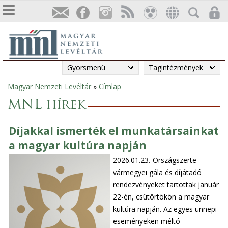
Gyorsmenü
Tagintézmények
Magyar Nemzeti Levéltár
»
Címlap
Jelenlegi
MNL hírek
hely
Díjakkal ismerték el munkatársainkat
a magyar kultúra napján
2026.01.23.
Országszerte
vármegyei gála és díjátadó
rendezvényeket tartottak január
22-én, csütörtökön a magyar
kultúra napján. Az egyes ünnepi
eseményeken méltó