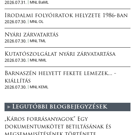
2026.07.31.
MNL BaML
Irodalmi folyóiratok helyzete 1986-ban
2026.07.30.
MNL OL
Nyári zárvatartás
2026.07.30.
MNL TML
Kutatószolgálat nyári zárvatartása
2026.07.30.
MNL NML
Barnaszén helyett fekete lemezek... -
kiállítás
2026.07.30.
MNL KEML
Legutóbbi blogbejegyzések
„Káros forrásanyagok” Egy
dokumentumkötet betiltásának és
megsemmisítésének története