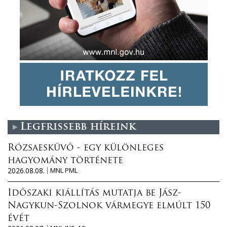
Legfrissebb híreink
Rózsaesküvő - egy különleges
hagyomány története
2026.08.08.
MNL PML
Időszaki kiállítás mutatja be Jász-
Nagykun-Szolnok vármegye elmúlt 150
évét