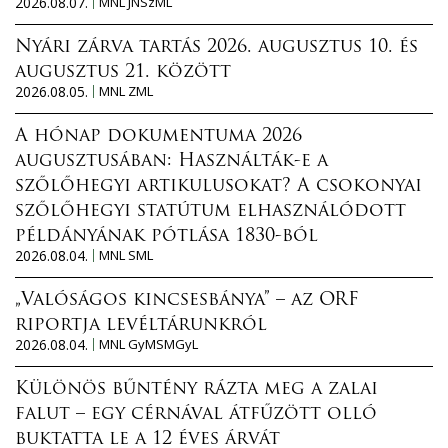
2026.08.07.
MNL JNSzML
Nyári zárva tartás 2026. augusztus 10. és
augusztus 21. között
2026.08.05.
MNL ZML
A hónap dokumentuma 2026
augusztusában: Használták-e a
szőlőhegyi artikulusokat? A csokonyai
szőlőhegyi statútum elhasználódott
példányának pótlása 1830-ból
2026.08.04.
MNL SML
„Valóságos kincsesbánya” – az ORF
riportja levéltárunkról
2026.08.04.
MNL GyMSMGyL
Különös bűntény rázta meg a zalai
falut – egy cérnával átfűzött olló
buktatta le a 12 éves árvát