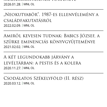
2026.01.28.
MNL OL
„Neokutyabőr”. 1987-es ellenvélemény a
családfakutatásról
2022.02.09.
MNL OL
Amiről kevesen tudnak: Babics József, a
szürke eminenciás könyvgyűjteménye
2021.02.02.
MNL OL
A két legundokabb járvány a
levéltárban: a pestis és a kolera
2020.11.27.
MNL OL
Csodálatos Székelyföld (II. rész)
2020.03.12.
MNL OL