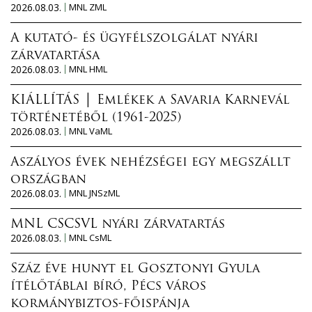
2026.08.03.
MNL ZML
A kutató- és ügyfélszolgálat nyári
zárvatartása
2026.08.03.
MNL HML
KIÁLLÍTÁS │ Emlékek a Savaria Karnevál
történetéből (1961-2025)
2026.08.03.
MNL VaML
Aszályos évek nehézségei egy megszállt
országban
2026.08.03.
MNL JNSzML
MNL CSCSVL nyári zárvatartás
2026.08.03.
MNL CsML
Száz éve hunyt el Gosztonyi Gyula
ítélőtáblai bíró, Pécs város
kormánybiztos-főispánja