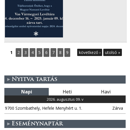
O
1
2
3
4
5
6
7
8
9
következő ›
utolsó »
l
d
Nyitva tartás
a
Napi
Heti
Havi
l
2026. augusztus 09. v
9700 Szombathely, Hefele Menyhért u. 1.
Zárva
a
k
Eseménynaptár