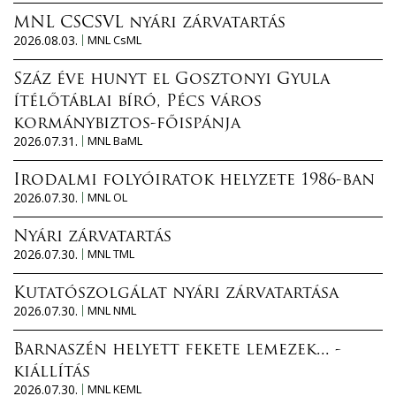
MNL CSCSVL nyári zárvatartás
2026.08.03.
MNL CsML
Száz éve hunyt el Gosztonyi Gyula
ítélőtáblai bíró, Pécs város
kormánybiztos-főispánja
2026.07.31.
MNL BaML
Irodalmi folyóiratok helyzete 1986-ban
2026.07.30.
MNL OL
Nyári zárvatartás
2026.07.30.
MNL TML
Kutatószolgálat nyári zárvatartása
2026.07.30.
MNL NML
Barnaszén helyett fekete lemezek... -
kiállítás
2026.07.30.
MNL KEML