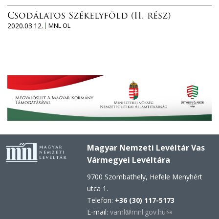
Csodálatos Székelyföld (II. rész)
2020.03.12.
MNL OL
Magyar Nemzeti Levéltár Vas
Vármegyei Levéltára
9700 Szombathely, Hefele Menyhért
utca 1.
Telefon:
+36 (30) 117-5173
E-mail:
vaml@mnl.gov.hu
(link