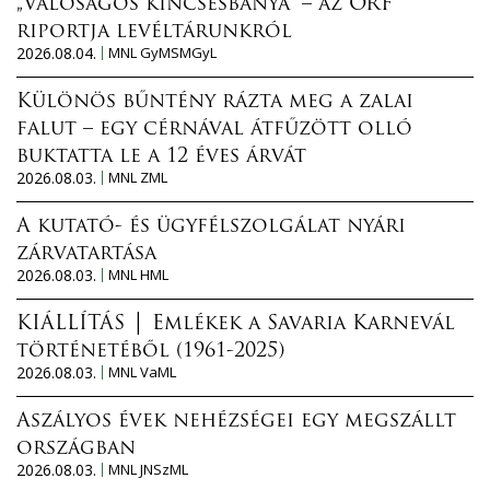
„Valóságos kincsesbánya” – az ORF
riportja levéltárunkról
2026.08.04.
MNL GyMSMGyL
Különös bűntény rázta meg a zalai
falut – egy cérnával átfűzött olló
buktatta le a 12 éves árvát
2026.08.03.
MNL ZML
A kutató- és ügyfélszolgálat nyári
zárvatartása
2026.08.03.
MNL HML
KIÁLLÍTÁS │ Emlékek a Savaria Karnevál
történetéből (1961-2025)
2026.08.03.
MNL VaML
Aszályos évek nehézségei egy megszállt
országban
2026.08.03.
MNL JNSzML