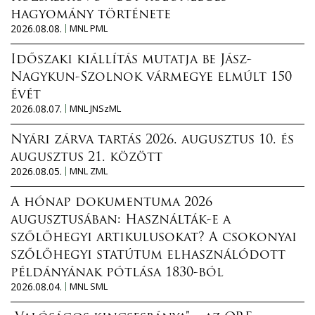
hagyomány története
2026.08.08.
MNL PML
Időszaki kiállítás mutatja be Jász-
Nagykun-Szolnok vármegye elmúlt 150
évét
2026.08.07.
MNL JNSzML
Nyári zárva tartás 2026. augusztus 10. és
augusztus 21. között
2026.08.05.
MNL ZML
A hónap dokumentuma 2026
augusztusában: Használták-e a
szőlőhegyi artikulusokat? A csokonyai
szőlőhegyi statútum elhasználódott
példányának pótlása 1830-ból
2026.08.04.
MNL SML