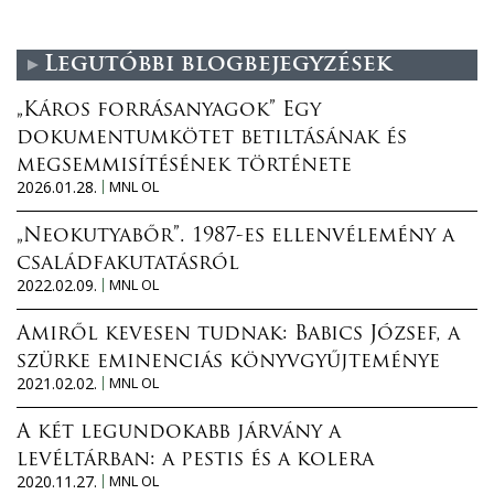
Legutóbbi blogbejegyzések
„Káros forrásanyagok” Egy
dokumentumkötet betiltásának és
megsemmisítésének története
2026.01.28.
MNL OL
„Neokutyabőr”. 1987-es ellenvélemény a
családfakutatásról
2022.02.09.
MNL OL
Amiről kevesen tudnak: Babics József, a
szürke eminenciás könyvgyűjteménye
2021.02.02.
MNL OL
A két legundokabb járvány a
levéltárban: a pestis és a kolera
2020.11.27.
MNL OL