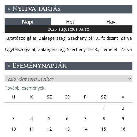
Nyitva tartás
Napi
Heti
Havi
2026. augusztus 08. sz
Kutatószolgálat, Zalaegerszeg, Széchenyi tér 3., földszint
Zárva
Ügyfélszolgálat, Zalaegerszeg, Széchenyi tér 3., I. emelet
Zárva
Eseménynaptár
További események..
H
K
SZ
CS
P
SZ
V
1
2
3
4
5
6
7
8
9
10
11
12
13
14
15
16