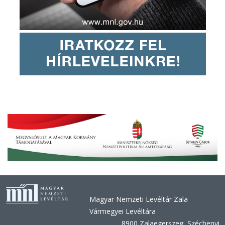
Magyar Nemzeti Levéltár Zala
Vármegyei Levéltára
8900 Zalaegerszeg, Széchenyi