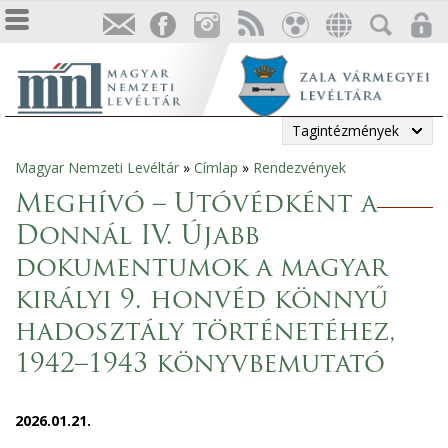
Tagintézmények
Magyar Nemzeti Levéltár
»
Címlap
»
Rendezvények
Jelenlegi
Meghívó – Utóvédként a
hely
Donnál IV. Újabb
dokumentumok a magyar
királyi 9. honvéd könnyű
hadosztály történetéhez,
1942–1943 könyvbemutató
2026.01.21.