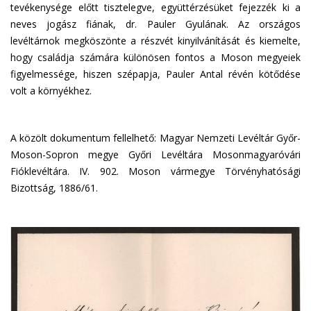
tevékenysége előtt tisztelegve, együttérzésüket fejezzék ki a
neves jogász fiának, dr. Pauler Gyulának. Az országos
levéltárnok megköszönte a részvét kinyilvánítását és kiemelte,
hogy családja számára különösen fontos a Moson megyeiek
figyelmessége, hiszen szépapja, Pauler Antal révén kötődése
volt a környékhez.
A közölt dokumentum fellelhető: Magyar Nemzeti Levéltár Győr-
Moson-Sopron megye Győri Levéltára Mosonmagyaróvári
Fióklevéltára. IV. 902. Moson vármegye Törvényhatósági
Bizottság, 1886/61.