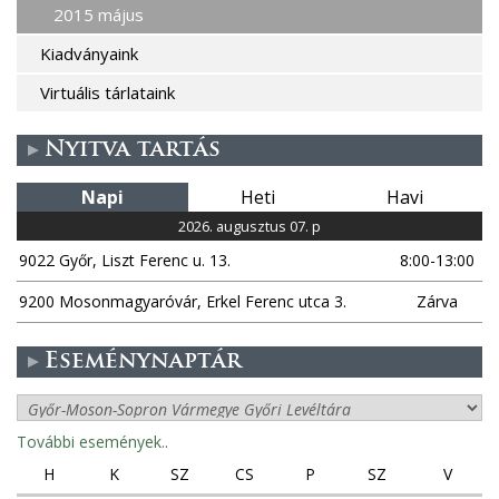
2015 május
Kiadványaink
Virtuális tárlataink
Nyitva tartás
Napi
Heti
Havi
2026. augusztus 07. p
9022 Győr, Liszt Ferenc u. 13.
8:00-13:00
9200 Mosonmagyaróvár, Erkel Ferenc utca 3.
Zárva
Eseménynaptár
További események..
H
K
SZ
CS
P
SZ
V