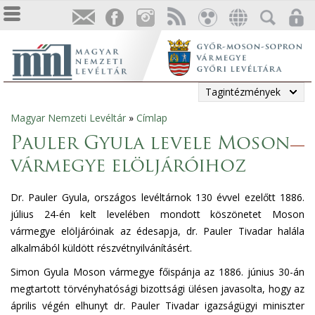
Tagintézmények
Magyar Nemzeti Levéltár
»
Címlap
Jelenlegi
Pauler Gyula levele Moson
hely
vármegye elöljáróihoz
Dr. Pauler Gyula, országos levéltárnok 130 évvel ezelőtt 1886.
július 24-én kelt levelében mondott köszönetet Moson
vármegye elöljáróinak az édesapja, dr. Pauler Tivadar halála
alkalmából küldött részvétnyilvánításért.
Simon Gyula Moson vármegye főispánja az 1886. június 30-án
megtartott törvényhatósági bizottsági ülésen javasolta, hogy az
április végén elhunyt dr. Pauler Tivadar igazságügyi miniszter