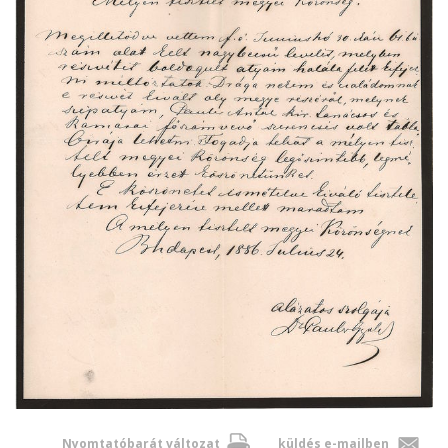
Nyomtatóbarát változat
küldés e-mailben