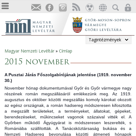
Tagintézmények
Magyar Nemzeti Levéltár
»
Címlap
Jelenlegi
2015 november
hely
A Pusztai Járás Főszolgabírójának jelentése (1919. november
30.)
November hónap dokumentumával Győr és Győr vármegye nagy
részének román megszállásáról emlékezünk meg. Az 1919.
augusztus és október közötti megszállás komoly károkat okozott
az egész országnak, a román hadsereg módszeresen kifosztotta
a megszállt területeket, a terményeket, állatokat, gépeket,
berendezéseket, műkincseket vagonok százaival vitték el. A
Győrben működő Ágyúgyárat is módszeresen leszerelték, s
Rom
ániába szállították. A Tanácsköztársaság bukása és a
Nemzeti Hadsereg bevonulása közötti átmeneti hónapok