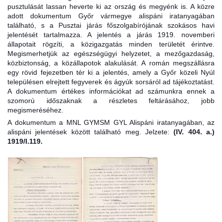
pusztulását lassan heverte ki az ország és megyénk is. A közre
adott dokumentum Győr vármegye alispáni iratanyagában
található, s a Pusztai járás főszolgabírójának szokásos havi
jelentését tartalmazza. A jelentés a járás 1919. novemberi
állapotait rögzíti, a közigazgatás minden területét érintve.
Megismerhetjük az egészségügyi helyzetet, a mezőgazdaság,
közbiztonság, a közállapotok alakulását. A román megszállásra
egy rövid fejezetben tér ki a jelentés, amely a Győr közeli Nyúl
településen elrejtett fegyverek és ágyúk sorsáról ad tájékoztatást.
A dokumentum értékes információkat ad számunkra ennek a
szomorú időszaknak a részletes feltárásához, jobb
megismeréséhez.
A dokumentum a MNL GYMSM GYL Alispáni iratanyagában, az
alispáni jelentések között található meg. Jelzete:
(IV. 404. a.)
1919/I.119.