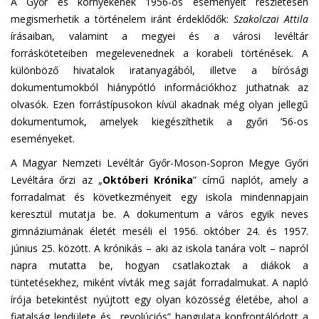
A Győr és környékének 1956-os eseményeit részletesen
megismerhetik a történelem iránt érdeklődők:
Szakolczai Attila
írásaiban, valamint a megyei és a városi levéltár
forrásköteteiben megelevenednek a korabeli történések. A
különböző hivatalok iratanyagából, illetve a bírósági
dokumentumokból hiánypótló információkhoz juthatnak az
olvasók. Ezen forrástípusokon kívül akadnak még olyan jellegű
dokumentumok, amelyek kiegészíthetik a győri ’56-os
eseményeket.
A Magyar Nemzeti Levéltár Győr-Moson-Sopron Megye Győri
Levéltára őrzi az „
Októberi Krónika
” című naplót, amely a
forradalmat és következményeit egy iskola mindennapjain
keresztül mutatja be. A dokumentum a város egyik neves
gimnáziumának életét meséli el 1956. október 24. és 1957.
június 25. között. A krónikás – aki az iskola tanára volt – napról
napra mutatta be, hogyan csatlakoztak a diákok a
tüntetésekhez, miként vívták meg saját forradalmukat. A napló
írója betekintést nyújtott egy olyan közösség életébe, ahol a
fiatalság lendülete és „revolúciós” hangulata konfrontálódott a