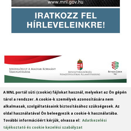
A MNL portál süti (cookie) fájlokat használ, melyeket az Ön gépén
Magyar Nemzeti Levéltár Győr-Moson-
tárol a rendszer. A cookie-k személyek azonosítására nem
Sopron Vármegye Győri Levéltára
alkalmasak, szolgáltatásaink biztosításához szükségesek. Az
oldal használatával Ön beleegyezik a cookie-k használatába.
9022 Győr, Liszt Ferenc u. 13.
További információért kérjük, olvassa el:
Adatkezelési
Telefon: +36 96 312424
tájékoztató és cookie kezelési szabályzat