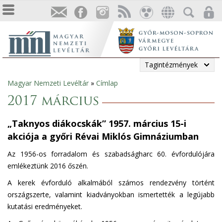
Tagintézmények
Magyar Nemzeti Levéltár
»
Címlap
Jelenlegi
2017 március
hely
„Taknyos diákocskák” 1957. március 15-i
akciója a győri Révai Miklós Gimnáziumban
Az 1956-os forradalom és szabadságharc 60. évfordulójára
emlékeztünk 2016 őszén.
A kerek évforduló alkalmából számos rendezvény történt
országszerte, valamint kiadványokban ismertették a legújabb
kutatási eredményeket.