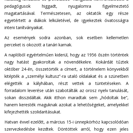
pedagógusok higgadt, nyugalomra figyelmeztető
magatartásával. Természetesen, az oktatók egy része
egyetértett a diákok lelkületével, de igyekeztek óvatosságra
inteni tanítványaikat.
Az események sodra azonban, sok esetben kellemetlen
perceket is okozott a tanári karnak.
A naplóból egyértelműen kiderül, hogy az 1956 őszén történtek
nagy hatást gyakoroltak a növendékekre. Kokárdát tűztek
október 24-én, összetörték a címert, a történelem könyvekből
kitépték a „személyi kultusz”-ra utaló oldalakat és a szünetben
elégették a kályhában, részt vettek a tüntetéseken. A
forradalom leverése után szabotálták az orosz nyelv tanulását,
sokan disszidáltak. Akik itthon maradtak sem „hódoltak be”,
hanem keresték maguknak azokat a lehetőségeket, amelyekkel
kifejezhették szolidaritásukat.
Hatvan évvel ezelőtt, a március 15-i ünnepkörhöz kapcsolódóan
szervezkedésbe kezdtek. Döntöttek arról, hogy ezen jeles