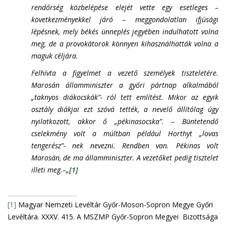
rendőrség közbelépése elejét vette egy esetleges –
következményekkel járó – meggondolatlan ifjúsági
lépésnek, mely békés ünneplés jegyében indulhatott volna
meg, de a provokátorok könnyen kihasználhatták volna a
maguk céljára.
Felhívta a figyelmet a vezető személyek tiszteletére.
Marosán államminiszter a győri pártnap alkalmából
„taknyos diákocskák”- ról tett említést. Mikor az egyik
osztály diákjai ezt szóvá tették, a nevelő állítólag úgy
nyilatkozott, akkor ő „pékinasocska”. – Büntetendő
cselekmény volt a múltban például Horthyt „lovas
tengerész”- nek nevezni. Rendben van. Pékinas volt
Marosán, de ma államminiszter. A vezetőket pedig tisztelet
illeti meg.–„
[1]
[1]
Magyar Nemzeti Levéltár Győr-Moson-Sopron Megye Győri
Levéltára. XXXV. 415. A MSZMP Győr-Sopron Megyei Bizottsága