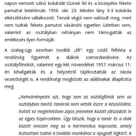
napon nemzeti színű kokárdát tűznek fel és a közepébe fekete
pamuttal belehímzik: 1956. okt. 23. Minden lány 3-3 kokárda
elkészítésére vállalkozott. Tervük végül nem valósult meg, mert
nem tudtak fekete pamutot vásárolni egyetlen üzletben sem,
valamint az osztályban néhányan nem támogatták az
emlékezés ilyen formáját.
A szalag-ügy azonban tovább „élt”: egy szülő felhívta a
rendőrség figyelmét a diákok szervezkedésére. Az
osztályfőnököt, valamint egy-két növendéket 1957. március 11-
én kihallgatták és a helyzetről tájékoztatták az iskola
vezetőségét is. A rendőrségi megbízott az alábbiakat állapította
meg:
„Nehezményezte azt, hogy sem az osztályfőnök sem az
osztályban tanító tanárok nem vették észre a készülődést,
holott ez meglehetősen zajos jelenetek között játszódott le
az egyes tízpercekben. Úgy látszik, hogy a tanár és a diák
között nincsen meg az a harmonikus kapcsolat, amely
biztosítani tudná a további munkához a nyugodt légkört. A