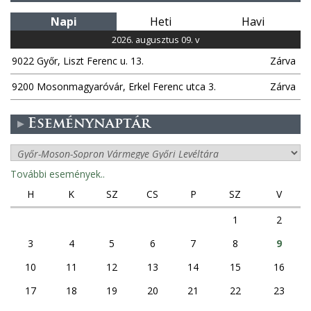
Napi
Heti
Havi
2026. augusztus 09. v
9022 Győr, Liszt Ferenc u. 13.
Zárva
9200 Mosonmagyaróvár, Erkel Ferenc utca 3.
Zárva
Eseménynaptár
További események..
H
K
SZ
CS
P
SZ
V
1
2
3
4
5
6
7
8
9
10
11
12
13
14
15
16
17
18
19
20
21
22
23