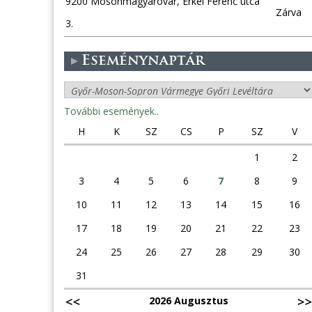
9200 Mosonmagyaróvár, Erkel Ferenc utca
Zárva
3.
Eseménynaptár
További események..
H
K
SZ
CS
P
SZ
V
1
2
3
4
5
6
7
8
9
10
11
12
13
14
15
16
17
18
19
20
21
22
23
24
25
26
27
28
29
30
31
2026 Augusztus