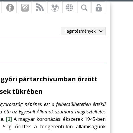
Tagintézmények
 győri pártarchívumban őrzött
ések tükrében
gyarország népének ezt a felbecsülhetetlen értékű
sa óta az Egyesült Államok számára megtiszteltetés
ke.
[2]
A magyar koronázási ékszerek 1945-ben
 5-ig őrizték a tengerentúlon államiságunk