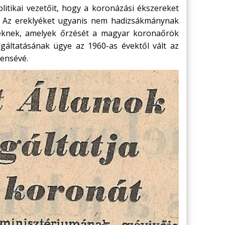
itikai vezetőit, hogy a koronázási ékszereket
k. Az ereklyéket ugyanis nem hadizsákmánynak
seknek, amelyek őrzését a magyar koronaőrök
olgáltatásának ügye az 1960-as évektől vált az
ensévé.