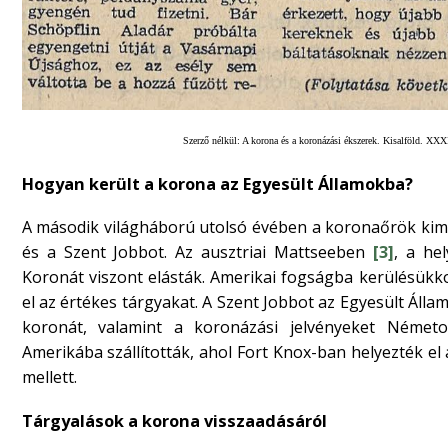
Szerző nélkül: A korona és a koronázási ékszerek. Kisalföld. XXX
Hogyan került a korona az Egyesült Államokba?
A második világháború utolsó évében a koronaőrök kim
és a Szent Jobbot. Az ausztriai Mattseeben
[3]
, a he
Koronát viszont elásták. Amerikai fogságba kerülésükkor
el az értékes tárgyakat. A Szent Jobbot az Egyesült Álla
koronát, valamint a koronázási jelvényeket Németo
Amerikába szállították, ahol Fort Knox-ban helyezték e
mellett.
Tárgyalások a korona visszaadásáról