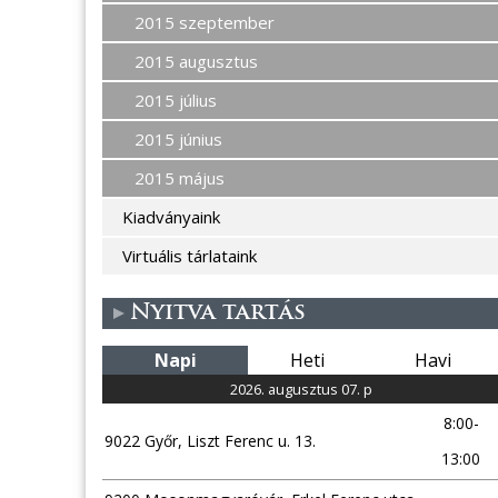
2015 szeptember
2015 augusztus
2015 július
2015 június
2015 május
Kiadványaink
Virtuális tárlataink
Nyitva tartás
Napi
Heti
Havi
2026. augusztus 07. p
8:00-
9022 Győr, Liszt Ferenc u. 13.
13:00