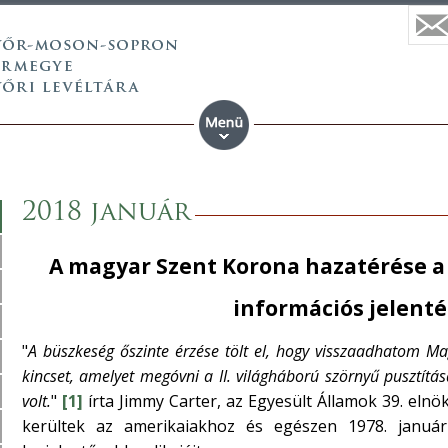
2018 január
A magyar Szent Korona hazatérése a
információs jelent
"
A büszkeség őszinte érzése tölt el, hogy visszaadhatom Ma
kincset, amelyet megóvni a II. világháború szörnyű pusztítá
volt.
"
[1]
írta Jimmy Carter, az Egyesült Államok 39. elnö
kerültek az amerikaiakhoz és egészen 1978. január