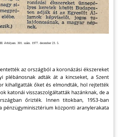
III. évfolyam. 301. szám. 1977. december 23. 5.
entették az országból a koronázási ékszereket
lyi plébánosnak adták át a kincseket, a Szent
 kihallgatták őket és elmondták, hol rejtették
mok katonái visszaszolgáltatták hazánknak, de a
rszágban őrizték. Innen titokban, 1953-ban
l a pénzügyminisztérium központi aranylerakata