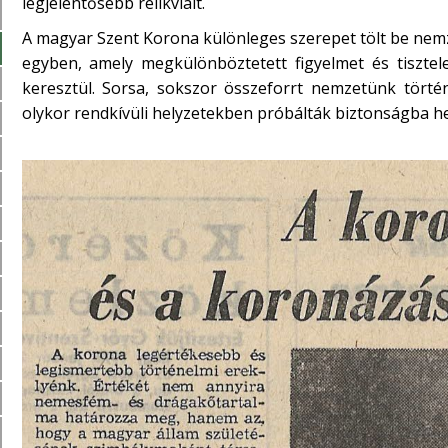
legjelentősebb relikviáit.
A magyar Szent Korona különleges szerepet tölt be nem
egyben, amely megkülönböztetett figyelmet és tisztel
keresztül. Sorsa, sokszor összeforrt nemzetünk történ
olykor rendkívüli helyzetekben próbálták biztonságba he