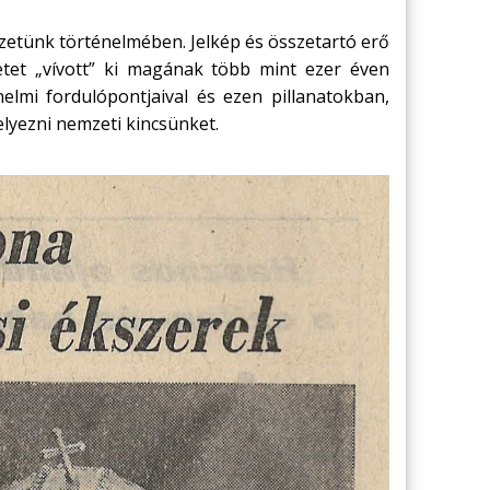
zetünk történelmében. Jelkép és összetartó erő
etet „vívott” ki magának több mint ezer éven
elmi fordulópontjaival és ezen pillanatokban,
lyezni nemzeti kincsünket.