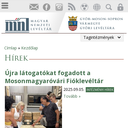
Tagintézmények
Címlap
»
Kezdőlap
Jelenlegi
Hírek
hely
Újra látogatókat fogadott a
Mosonmagyaróvári Fióklevéltár
2025.09.05.
INTÉZMÉNYI HÍREK
Tovább »