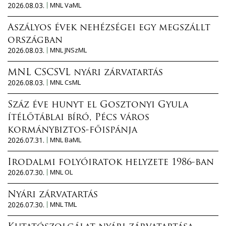
2026.08.03.
MNL VaML
Aszályos évek nehézségei egy megszállt
országban
2026.08.03.
MNL JNSzML
MNL CSCSVL nyári zárvatartás
2026.08.03.
MNL CsML
Száz éve hunyt el Gosztonyi Gyula
ítélőtáblai bíró, Pécs város
kormánybiztos-főispánja
2026.07.31.
MNL BaML
Irodalmi folyóiratok helyzete 1986-ban
2026.07.30.
MNL OL
Nyári zárvatartás
2026.07.30.
MNL TML