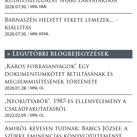
Kutatószolgálat nyári zárvatartása
2026.07.30.
MNL NML
Barnaszén helyett fekete lemezek... -
kiállítás
2026.07.30.
MNL KEML
Legutóbbi blogbejegyzések
„Káros forrásanyagok” Egy
dokumentumkötet betiltásának és
megsemmisítésének története
2026.01.28.
MNL OL
„Neokutyabőr”. 1987-es ellenvélemény a
családfakutatásról
2022.02.09.
MNL OL
Amiről kevesen tudnak: Babics József, a
szürke eminenciás könyvgyűjteménye