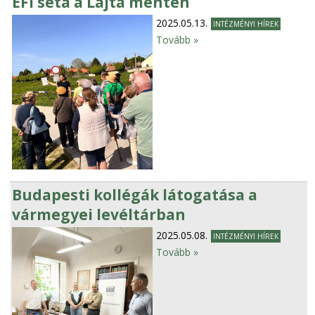
EFI séta a Lajta mentén
2025.05.13.
INTÉZMÉNYI HÍREK
Tovább »
Budapesti kollégák látogatása a
vármegyei levéltárban
2025.05.08.
INTÉZMÉNYI HÍREK
Tovább »