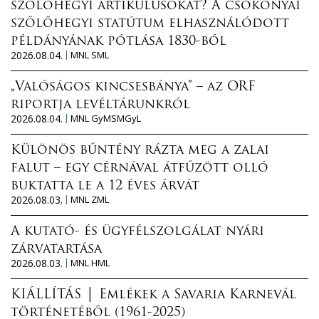
szőlőhegyi artikulusokat? A csokonyai
szőlőhegyi statútum elhasználódott
példányának pótlása 1830-ból
2026.08.04.
MNL SML
„Valóságos kincsesbánya” – az ORF
riportja levéltárunkról
2026.08.04.
MNL GyMSMGyL
Különös bűntény rázta meg a zalai
falut – egy cérnával átfűzött olló
buktatta le a 12 éves árvát
2026.08.03.
MNL ZML
A kutató- és ügyfélszolgálat nyári
zárvatartása
2026.08.03.
MNL HML
KIÁLLÍTÁS │ Emlékek a Savaria Karnevál
történetéből (1961-2025)