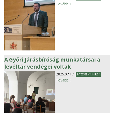
Tovább »
A Győri Járásbíróság munkatársai a
levéltár vendégei voltak
2025.07.17.
INTÉZMÉNYI HÍREK
Tovább »