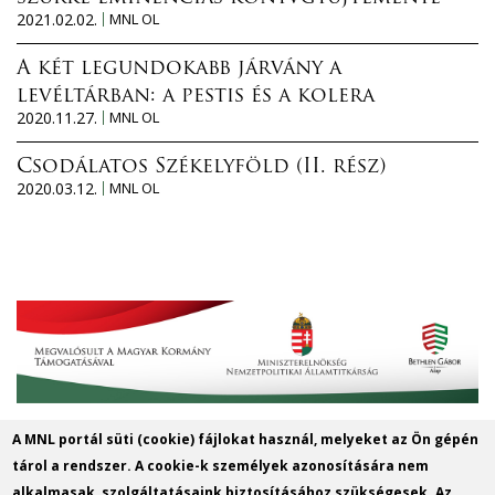
2021.02.02.
MNL OL
A két legundokabb járvány a
levéltárban: a pestis és a kolera
2020.11.27.
MNL OL
Csodálatos Székelyföld (II. rész)
2020.03.12.
MNL OL
A MNL portál süti (cookie) fájlokat használ, melyeket az Ön gépén
Magyar Nemzeti Levéltár Győr-Moson-
tárol a rendszer. A cookie-k személyek azonosítására nem
Sopron Vármegye Győri Levéltára
alkalmasak, szolgáltatásaink biztosításához szükségesek. Az