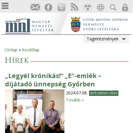
Tagintézmények
Címlap
»
Kezdőlap
Jelenlegi
Hírek
hely
„Legyél krónikás!” „E”-emlék –
díjátadó ünnepség Győrben
2024.07.08.
INTÉZMÉNYI HÍREK
Tovább »