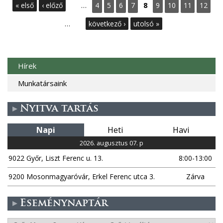
« első
‹ előző
…
4
5
6
7
8
9
10
11
12
l
…
következő ›
utolsó »
d
a
Hírek
l
Munkatársaink
a
Nyitva tartás
k
Napi
Heti
Havi
2026. augusztus 07. p
9022 Győr, Liszt Ferenc u. 13.
8:00-13:00
9200 Mosonmagyaróvár, Erkel Ferenc utca 3.
Zárva
Eseménynaptár