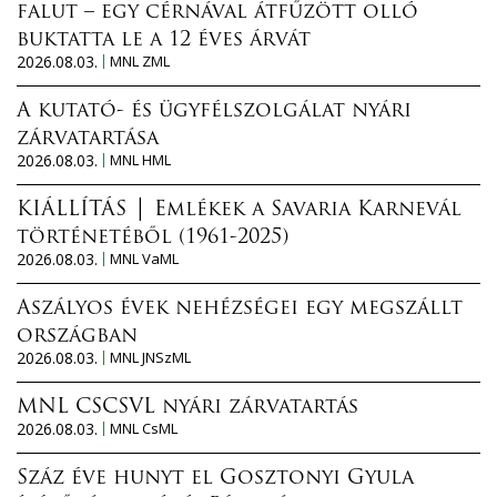
falut – egy cérnával átfűzött olló
buktatta le a 12 éves árvát
2026.08.03.
MNL ZML
A kutató- és ügyfélszolgálat nyári
zárvatartása
2026.08.03.
MNL HML
KIÁLLÍTÁS │ Emlékek a Savaria Karnevál
történetéből (1961-2025)
2026.08.03.
MNL VaML
Aszályos évek nehézségei egy megszállt
országban
2026.08.03.
MNL JNSzML
MNL CSCSVL nyári zárvatartás
2026.08.03.
MNL CsML
Száz éve hunyt el Gosztonyi Gyula