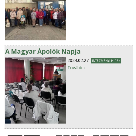
A Magyar Ápolók Napja
2024.02.27.
INTÉZMÉNYI HÍREK
Tovább »
O