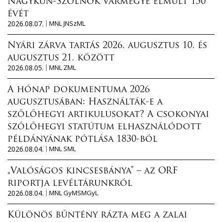
Nagykun-Szolnok vármegye elmúlt 150
évét
2026.08.07.
MNL JNSzML
Nyári zárva tartás 2026. augusztus 10. és
augusztus 21. között
2026.08.05.
MNL ZML
A hónap dokumentuma 2026
augusztusában: Használták-e a
szőlőhegyi artikulusokat? A csokonyai
szőlőhegyi statútum elhasználódott
példányának pótlása 1830-ból
2026.08.04.
MNL SML
„Valóságos kincsesbánya” – az ORF
riportja levéltárunkról
2026.08.04.
MNL GyMSMGyL
Különös bűntény rázta meg a zalai