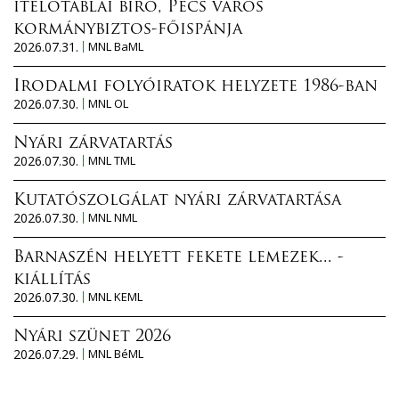
ítélőtáblai bíró, Pécs város
kormánybiztos-főispánja
2026.07.31.
MNL BaML
Irodalmi folyóiratok helyzete 1986-ban
2026.07.30.
MNL OL
Nyári zárvatartás
2026.07.30.
MNL TML
Kutatószolgálat nyári zárvatartása
2026.07.30.
MNL NML
Barnaszén helyett fekete lemezek... -
kiállítás
2026.07.30.
MNL KEML
Nyári szünet 2026
2026.07.29.
MNL BéML