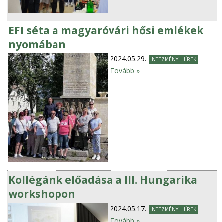
EFI séta a magyaróvári hősi emlékek
nyomában
2024.05.29.
INTÉZMÉNYI HÍREK
Tovább »
Kollégánk előadása a III. Hungarika
workshopon
2024.05.17.
INTÉZMÉNYI HÍREK
Tovább »