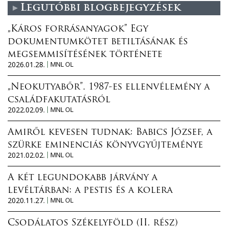
Legutóbbi blogbejegyzések
„Káros forrásanyagok” Egy
dokumentumkötet betiltásának és
megsemmisítésének története
2026.01.28.
MNL OL
„Neokutyabőr”. 1987-es ellenvélemény a
családfakutatásról
2022.02.09.
MNL OL
Amiről kevesen tudnak: Babics József, a
szürke eminenciás könyvgyűjteménye
2021.02.02.
MNL OL
A két legundokabb járvány a
levéltárban: a pestis és a kolera
2020.11.27.
MNL OL
Csodálatos Székelyföld (II. rész)